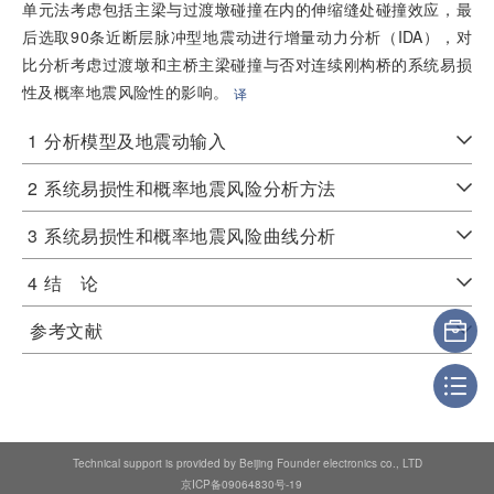
单元法考虑包括主梁与过渡墩碰撞在内的伸缩缝处碰撞效应，最
后选取90条近断层脉冲型地震动进行增量动力分析（IDA），对
比分析考虑过渡墩和主桥主梁碰撞与否对连续刚构桥的系统易损
性及概率地震风险性的影响。
译
1
分析模型及地震动输入
2
系统易损性和概率地震风险分析方法
3
系统易损性和概率地震风险曲线分析
4
结 论
参考文献
Technical support is provided by Beijing Founder electronics co., LTD
京ICP备09064830号-19