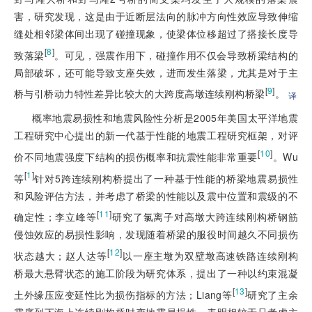
害，研究发现，这是由于近断层法向的脉冲方向性效应导致伸缩
缝处相邻梁体间出现了碰撞现象，使梁体位移超过了搭接长度导
[
8
]
致落梁
。可见，强震作用下，碰撞作用不仅会导致桥梁结构的
局部破坏，还可能导致支座失效，进而发生落梁，尤其是对于主
[
9
]
桥与引桥动力特性差异比较大的大跨度高墩连续刚构桥梁
。
译
概率地震易损性和地震风险性分析是2005年美国太平洋地震
工程研究中心提出的新一代基于性能的地震工程研究框架，对评
[
10
]
价不同地震强度下结构的损伤概率和抗震性能非常重要
。Wu
[
1
]
等
针对5跨连续刚构桥提出了一种基于性能的桥梁地震易损性
和风险评估方法，并考虑了桥梁的性能以及震中位置和震级的不
[
11
]
确定性；李立峰等
研究了氯离子对高墩大跨连续刚构桥钢筋
侵蚀效应的易损性影响，发现随着桥梁的服役时间越久不同损伤
[
12
]
状态越大；赵人达等
以一座主墩为双壁墩高速铁路连续刚构
桥最大悬臂状态的施工阶段为研究体系，提出了一种以约束混凝
[
13
]
土外缘压应变延性比为损伤指标的方法；Liang等
研究了主余
震序列下海上连续刚构桥时变地震易损性，表明相较于只考虑主