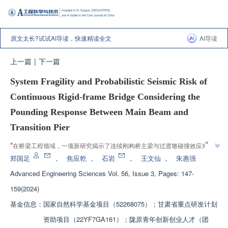
原文太长?试试AI导读，快速精读全文
AI导读
上一篇
|
下一篇
System Fragility and Probabilistic Seismic Risk of
Continuous Rigid-frame Bridge Considering the
Pounding Response Between Main Beam and
Transition Pier
”
“
在桥梁工程领域，一项新研究揭示了连续刚构桥主梁与过渡墩碰撞效应对地
震系统易损性和概率地震风险性的影响。通过动力弹塑性分析模型和增量动力
郑国足
，
焦应乾
，
石岩
，
王文仙
，
朱惠强
分析法，研究者发现忽略碰撞效应会显著低估地震风险，为桥梁抗震设计提供
Advanced Engineering Sciences
Vol. 56, Issue 3, Pages: 147-
”
了重要参考。
159(2024)
基金信息：
国家自然科学基金项目（52268075）；甘肃省重点研发计划
资助项目（22YF7GA161）；陇原青年创新创业人才（团