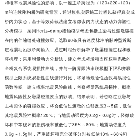
和概率地震风险性的影响，以一座主桥跨径为（120+220+120）
m的连续刚构桥为研究背景，通过模拟实际施工过程以获得真实成
桥内力状态，基于等效荷载法建立考虑该内力状态的动力弹塑性
分析模型，采用Hertz–damp接触模型考虑包括主梁与过渡墩碰撞
在内的伸缩缝处碰撞效应。选取90条具有速度脉冲的脉冲型近断
层地震动沿纵桥向输入，通过时程分析解释了墩梁碰撞过程和破
坏机理；采用增量动力分析法，建立考虑桥墩和支座权重系数的
全桥复合系统易损性曲线，并与一阶界限法串联模型下限和并联
模型上限系统易损性曲线进行对比，将场地危险性函数与易损性
函数卷积，建立概率地震风险曲线，考察桥梁系统易损性、概率
地震风险性及墩梁碰撞效应的影响。结果表明，若忽略过渡墩与
主桥梁体的碰撞效应，将会低估过渡墩的位移反应3～5倍，低估
其地震风险性概率120%；当地震动强度为0.2g～0.6g时，轻微破
坏和中等破坏的损伤概率被低估了35%～80%；地震动强度为
0.6g～1.5g时，严重破坏和完全破坏分别被低估13%～68%和