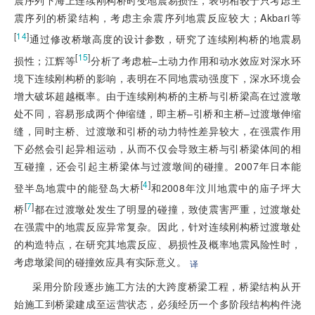
震序列的桥梁结构，考虑主余震序列地震反应较大；Akbari等
[
14
]
通过修改桥墩高度的设计参数，研究了连续刚构桥的地震易
[
15
]
损性；江辉等
分析了考虑桩–土动力作用和动水效应对深水环
境下连续刚构桥的影响，表明在不同地震动强度下，深水环境会
增大破坏超越概率。由于连续刚构桥的主桥与引桥梁高在过渡墩
处不同，容易形成两个伸缩缝，即主桥–引桥和主桥–过渡墩伸缩
缝，同时主桥、过渡墩和引桥的动力特性差异较大，在强震作用
下必然会引起异相运动，从而不仅会导致主桥与引桥梁体间的相
互碰撞，还会引起主桥梁体与过渡墩间的碰撞。2007年日本能
[
4
]
登半岛地震中的能登岛大桥
和2008年汶川地震中的庙子坪大
[
7
]
桥
都在过渡墩处发生了明显的碰撞，致使震害严重，过渡墩处
在强震中的地震反应异常复杂。因此，针对连续刚构桥过渡墩处
的构造
特点，在研究其地震反应、易损性及概率地震风险性时，
考虑墩梁间的碰撞效应具有实际意义。
译
采用分阶段逐步施工方法的大跨度桥梁工程，桥梁结构从开
始施工到桥梁建成至运营状态，必须经历一个多阶段结构构件浇