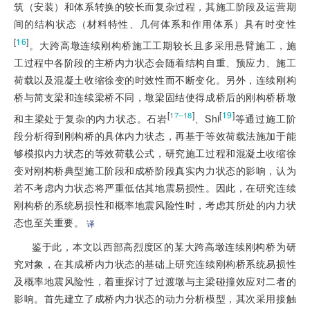
筑（安装）和体系转换的较长而复杂过程，其施工阶段及运营期
间的结构状态（材料特性、几何体系和作用体系）具有时变性
[
16
]
。大跨高墩连续刚构桥施工工期较长且多采用悬臂施工，施
工过程中各阶段的主桥内力状态会随着结构自重、预应力、施工
荷载以及混凝土收缩徐变的时效性而不断变化。另外，连续刚构
桥与简支梁和连续梁桥不同，墩梁固结使得成桥后的刚构桥桥墩
[
]
[
19
]
17–18
和主梁处于复杂的内力状态。石岩
、Shi
等通过施工阶
段分析得到刚构桥的具体内力状态，再基于等效荷载法施加于能
够模拟内力状态的等效荷载公式，研究施工过程和混凝土收缩徐
变对刚构桥典型施工阶段和成桥阶段真实内力状态的影响，认为
若不考虑内力状态将严重低估其地震易损性。因此，在研究连续
刚构桥的系统易损性和概率地震风险性时，考虑其所处的内力状
态也至关重要。
译
鉴于此，本文以西部高烈度区的某大跨高墩连续刚构桥为研
究对象，在其成桥内力状态的基础上研究连续刚构桥系统易损性
及概率地震风险性，着重探讨了过渡墩与主梁碰撞效应对二者的
影响。首先建立了成桥内力状态的动力分析模型，其次采用接触