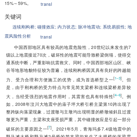
15%～59%。
transl
关键词
连续刚构桥;
碰撞效应;
内力状态;
脉冲地震动;
系统易损性;
地
震风险性分析
transl
中国西部地区具有较高的地震危险性，20世纪以来发生的7
级以上地震接近70次，破坏性的地震可能导致桥梁倒塌，使得交
通系统中断，严重影响抗震救灾。同时，中国西部地区山区、峡
谷等地形地貌特征较为普遍，连续刚构桥因其具有良好的跨越能
[
]
1–3
力、受力合理和方便施工的优势，成为首选桥型之一
。但
是，由于刚构桥的受力特点与常见简支梁桥和连续梁桥差异较
[
]
4–6
大，当经受强烈的地震作用时，其震害也具有特殊性
。例
如，2008年汶川大地震中的庙子坪大桥引桥主梁第10跨出现了
整跨纵向落梁现象，过渡墩与主墩均出现明显的桥墩倾斜且过渡
墩更为严重，主梁和支座受损严重，其中碰撞效应是引起一部分
[
7
]
破坏的主要原因之一
。2021年5月，青海玛多7.4级地震中的
野马滩大桥和野马滩2号桥的简支梁均发生了大规模的落梁震