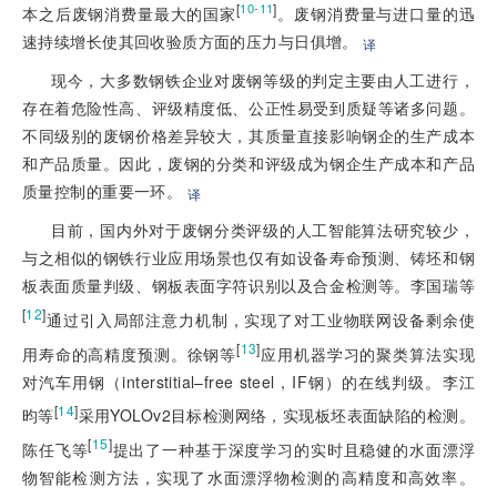
[
]
10-11
本之后废钢消费量最大的国家
。废钢消费量与进口量的迅
速持续增长使其回收验质方面的压力与日俱增。
译
现今，大多数钢铁企业对废钢等级的判定主要由人工进行，
存在着危险性高、评级精度低、公正性易受到质疑等诸多问题。
不同级别的废钢价格差异较大，其质量直接影响钢企的生产成本
和产品质量。因此，废钢的分类和评级成为钢企生产成本和产品
质量控制的重要一环。
译
目前，国内外对于废钢分类评级的人工智能算法研究较少，
与之相似的钢铁行业应用场景也仅有如设备寿命预测、铸坯和钢
板表面质量判级、钢板表面字符识别以及合金检测等。李国瑞等
[
12
]
通过引入局部注意力机制，实现了对工业物联网设备剩余使
[
13
]
用寿命的高精度预测。徐钢等
应用机器学习的聚类算法实现
对汽车用钢（interstitial–free steel，IF钢）的在线判级。李江
[
14
]
昀等
采用YOLOv2目标检测网络，实现板坯表面缺陷的检测。
[
15
]
陈任飞等
提出了一种基于深度学习的实时且稳健的水面漂浮
物智能检测方法，实现了水面漂浮物检测的高精度和高效率。