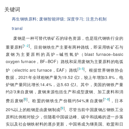
关键词
再生钢铁原料;
废钢智能评级;
深度学习;
注意力机制
transl
废钢是一种可替代铁矿石的绿色资源，也是现代钢铁行业的
[
]
1-2
重要原料
。目前钢铁生产主要有两种路线，即采用铁矿石与
废钢为主要原料的高炉–碱性氧炉（blast furnace–basic
oxygen furnace，BF–BOF）路线和采用废钢为主要原料的电弧
[
]
3-5
炉（electric arc furnace，EAF）路线
。根据世界钢铁协会
数据，2021年全球粗钢产量为19.52 亿t，较上年增加3.8%，电
炉钢产量同比增长14.4%，达5.63 亿t。其中，美国的钢铁产量
约2/3来自废钢，废钢来源包括生产和成型废钢、加工废料和消
[
6
]
[
]
7-8
费后废钢
。欧盟的钢铁生产份额约54%来自废钢
，日本
[
9
]
20%以上的粗钢是由废钢制成
。尽管当前中国废钢占钢铁工业
原料比例相对较少，但随着中国碳达峰、碳中和战略的进一步落
实以及社会钢铁材料的逐步更新，中国将成为继美国、欧盟和日