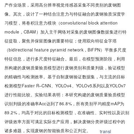
产作业场景，采用高分辨率视觉传感器采集不同类别的废钢图
像。其次，设计了一种结合注意力与特征融合的废钢验质深度学
习模型，将卷积注意力模块（convolutional block attention
module，CBAM）加入主干网络对采集的废钢图像数据集进行特
征提取，聚焦并保留图像的重要特征；使用双向特征金字塔
（bidirectional feature pyramid network，BiFPN）平衡多尺度
特征信息，进行多尺度特征融合。最后，在模型预测阶段，利用
所构建的废钢质量验质模型进行废钢类别和质量判级，验证模型
的精确性与检测效率。基于自制废钢验证数据集，与主流的目标
检测模型Faster R–CNN、YOLOv4、YOLOv5系列以及YOLOv7
进行性能比较。实验结果表明：本研究构建的废钢质量验质模型
识别判级的准确率Acc达到了86.8%，所有类别平均精度mAP为
89.2%，均高于对比的目标检测模型，在准确性、实时性以及识别
评级效率方面可满足实际生产应用，解决废钢分类评级过程中的
诸多难题，实现废钢的智能验质和公正判定。
transl