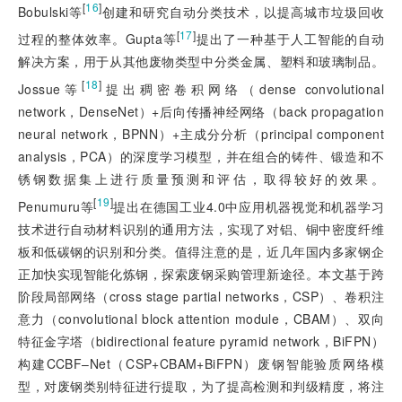
[
16
]
Bobulski等
创建和研究自动分类技术，以提高城市垃圾回收
[
17
]
过程的整体效率。Gupta等
提出了一种基于人工智能的自动
解决方案，用于从其他废物类型中分类金属、塑料和玻璃制品。
[
18
]
Jossue等
提出稠密卷积网络（dense convolutional
network，DenseNet）+后向传播神经网络（back propagation
neural network，BPNN）+主成分分析（principal component
analysis，PCA）的深度学习模型，并在组合的铸件、锻造和不
锈钢数据集上进行质量预测和评估，取得较好的效果。
[
19
]
Penumuru等
提出在德国工业4.0中应用机器视觉和机器学习
技术进行自动材料识别的通用方法，实现了对铝、铜中密度纤维
板和低碳钢的识别和分类。值得注意的是，近几年国内多家钢企
正加快实现智能化炼钢，探索废钢采购管理新途径。本文基于跨
阶段局部网络（cross stage partial networks，CSP）、卷积注
意力（convolutional block attention module，CBAM）、双向
特征金字塔（bidirectional feature pyramid network，BiFPN）
构建CCBF–Net（CSP+CBAM+BiFPN）废钢智能验质网络模
型，对废钢类别特征进行提取，为了提高检测和判级精度，将注