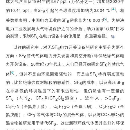
球大气含量从1994年的3.67 ppt（万亿分之一）增加到2020年
[
4
]
的10.41 ppt，由SF
引起的全球温度增加约为0.004 ℃
。相
6
[
5
]
关数据表明，中国电力工业的SF
需求量为10 000 t
。为解决
6
电力工业发展与大气环境保护之间的矛盾，助力国家“双碳”目标
的实现，限制SF
在电力设备中的使用是一条重要途径。
译
6
以往的研究中，对无SF
电力开关设备的研究主要分为两个
6
方向：SF
替代气体电力开关设备和真空开断+环保绝缘气体电
6
力开关设备。20世纪70年代末，人们已经开始研究SF
的替代气
6
[
6
]
体
，但并不是由环境因素驱动的，而是由SF
特有弱点驱动
6
的，比如绝缘强度对颗粒的敏感性、SF
的成本，以及高压SF
6
6
在非常低的环境温度下的有限适用性，但仍然含有一定量的
SF
（与N
、CF
和CF
Cl
混合）。近年来，c-C
F
、
6
2
4
2
2
4
8
C
F
N（全氟异丁腈）、C
F
O（全氟己酮）、C
F
O（全
4
7
6
12
5
10
氟戊酮）、CF
I等气体与CO
的混合气体，以及与CO
与O
的
3
2
2
2
混合物被研究用于替代SF
。这些新型环保气体因其良好的环保
6