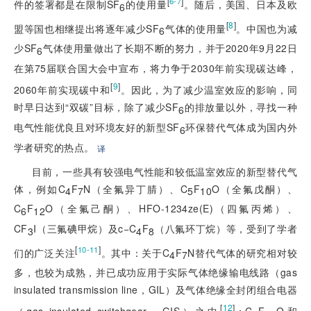
[
]
6-7
件的签署都是在限制SF
的使用量
。随后，美国、日本及欧
6
[
8
]
盟等国也相继提出将逐年减少SF
气体的使用量
。中国也为减
6
少SF
气体使用量做出了长期不断的努力，并于2020年9月22日
6
在第75届联合国大会中宣布，将力争于2030年前实现碳达峰，
[
9
]
2060年前实现碳中和
。因此，为了减少温室效应的影响，同
时早日达到“双碳”目标，除了减少SF
的排放量以外，寻找一种
6
电气性能优良且对环境友好的新型SF
环保替代气体成为国内外
6
学者研究的热点。
译
目前，一些具有较强电气性能和较低温室效应的新型替代气
体，例如C
F
N（全氟异丁腈）、C
F
O（全氟戊酮）、
4
7
5
10
C
F
O（全氟己酮）、HFO-1234ze(E)（四氟丙烯）、
6
12
CF
I（三氟碘甲烷）及c−C
F
（八氟环丁烷）等，受到了学者
3
4
8
[
]
10-11
们的广泛关注
。其中：关于C
F
N替代气体的研究相对较
4
7
多，也较为成熟，并已成功应用于实际气体绝缘输电线路（gas
insulated transmission line，GIL）及气体绝缘全封闭组合电器
[
12
]