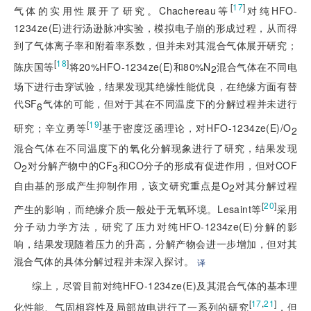
[
17
]
气体的实用性展开了研究。Chachereau等
对纯HFO-
1234ze(E)进行汤逊脉冲实验，模拟电子崩的形成过程，从而得
到了气体离子率和附着率系数，但并未对其混合气体展开研究；
[
18
]
陈庆国等
将20%HFO-1234ze(E)和80%N
混合气体在不同电
2
场下进行击穿试验，结果发现其绝缘性能优良，在绝缘方面有替
代SF
气体的可能，但对于其在不同温度下的分解过程并未进行
6
[
19
]
研究；辛立勇等
基于密度泛函理论，对HFO-1234ze(E)/O
2
混合气体在不同温度下的氧化分解现象进行了研究，结果发现
O
对分解产物中的CF
和CO分子的形成有促进作用，但对COF
2
3
自由基的形成产生抑制作用，该文研究重点是O
对其分解过程
2
[
20
]
产生的影响，而绝缘介质一般处于无氧环境。Lesaint等
采用
分子动力学方法，研究了压力对纯HFO-1234ze(E)分解的影
响，结果发现随着压力的升高，分解产物会进一步增加，但对其
混合气体的具体分解过程并未深入探讨。
译
综上，尽管目前对纯HFO-1234ze(E)及其混合气体的基本理
[
17
,
21
]
化性能、气固相容性及局部放电进行了一系列的研究
，但