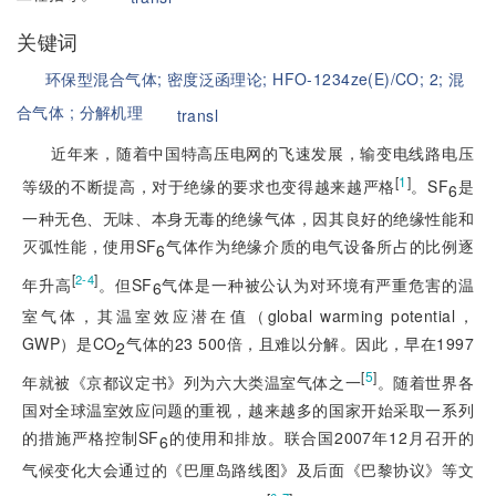
关键词
环保型混合气体;
密度泛函理论;
HFO-1234ze(E)/CO;
2;
混
合气体 ;
分解机理
transl
近年来，随着中国特高压电网的飞速发展，输变电线路电压
[
1
]
等级的不断提高，对于绝缘的要求也变得越来越严格
。SF
是
6
一种无色、无味、本身无毒的绝缘气体，因其良好的绝缘性能和
灭弧性能，使用SF
气体作为绝缘介质的电气设备所占的比例逐
6
[
]
2-4
年升高
。但SF
气体是一种被公认为对环境有严重危害的温
6
室气体，其温室效应潜在值（global warming potential，
GWP）是CO
气体的23 500倍，且难以分解。因此，早在1997
2
[
5
]
年就被《京都议定书》列为六大类温室气体之一
。随着世界各
国对全球温室效应问题的重视，越来越多的国家开始采取一系列
的措施严格控制SF
的使用和排放。联合国2007年12月召开的
6
气候变化大会通过的《巴厘岛路线图》及后面《巴黎协议》等文