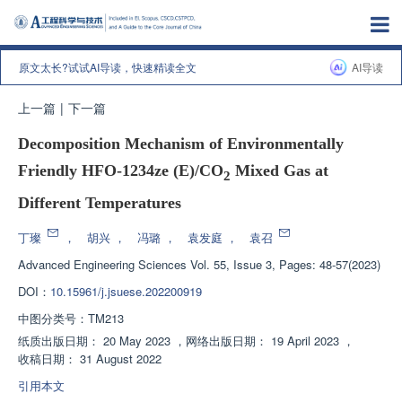
原文太长?试试AI导读，快速精读全文
AI导读
上一篇
|
下一篇
Decomposition Mechanism of Environmentally
Friendly HFO-1234ze (E)/CO
Mixed Gas at
2
Different Temperatures
丁璨
，
胡兴
，
冯璐
，
袁发庭
，
袁召
Advanced Engineering Sciences
Vol. 55, Issue 3, Pages: 48-57(2023)
DOI：
10.15961/j.jsuese.202200919
中图分类号：
TM213
纸质出版日期：
20 May 2023
，
网络出版日期：
19 April 2023
，
收稿日期：
31 August 2022
引用本文