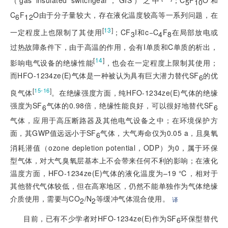
（gas insulated switchgear，GIS）之中
；C
F
O和
5
10
C
F
O由于分子量较大，存在液化温度较高等一系列问题，在
6
12
[
13
]
一定程度上也限制了其使用
；CF
I和c−C
F
在局部放电或
3
4
8
过热故障条件下，由于高温的作用，会有I单质和C单质的析出，
[
14
]
影响电气设备的绝缘性能
，也会在一定程度上限制其使用；
而HFO-1234ze(E)气体是一种被认为具有巨大潜力替代SF
的优
6
[
]
15-16
良气体
。在绝缘强度方面，纯HFO-1234ze(E)气体的绝缘
强度为SF
气体的0.98倍，绝缘性能良好，可以很好地替代SF
6
6
气体，应用于高压断路器及其他电气设备之中；在环境保护方
面，其GWP值远远小于SF
气体，大气寿命仅为0.05 a，且臭氧
6
消耗潜值（ozone depletion potential，ODP）为0，属于环保
型气体，对大气臭氧层基本上不会带来任何不利的影响；在液化
温度方面，HFO-1234ze(E)气体的液化温度为–19 ℃，相对于
其他替代气体较低，但在高寒地区，仍然不能单独作为气体绝缘
介质使用，需要与CO
/N
等缓冲气体混合使用。
译
2
2
目前，已有不少学者对HFO-1234ze(E)作为SF
环保型替代
6