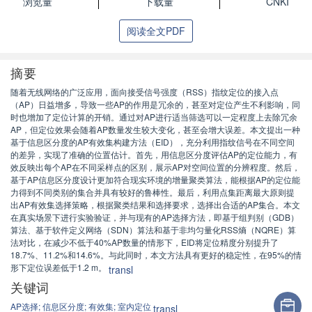
浏览量
下载量
CNKI
阅读全文PDF
摘要
随着无线网络的广泛应用，面向接受信号强度（RSS）指纹定位的接入点
（AP）日益增多，导致一些AP的作用是冗余的，甚至对定位产生不利影响，同
时也增加了定位计算的开销。通过对AP进行适当筛选可以一定程度上去除冗余
AP，但定位效果会随着AP数量发生较大变化，甚至会增大误差。本文提出一种
基于信息区分度的AP有效集构建方法（EID），充分利用指纹信号在不同空间
的差异，实现了准确的位置估计。首先，用信息区分度评估AP的定位能力，有
效反映出每个AP在不同采样点的区别，展示AP对空间位置的分辨程度。然后，
基于AP信息区分度设计更加符合现实环境的增量聚类算法，能根据AP的定位能
力得到不同类别的集合并具有较好的鲁棒性。最后，利用点集距离最大原则提
出AP有效集选择策略，根据聚类结果和选择要求，选择出合适的AP集合。本文
在真实场景下进行实验验证，并与现有的AP选择方法，即基于组判别（GDB）
算法、基于软件定义网络（SDN）算法和基于非均匀量化RSS熵（NQRE）算
法对比，在减少不低于40%AP数量的情形下，EID将定位精度分别提升了
18.7%、11.2%和14.6%。与此同时，本文方法具有更好的稳定性，在95%的情
形下定位误差低于1.2 m。
transl
关键词
AP选择;
信息区分度;
有效集;
室内定位
transl