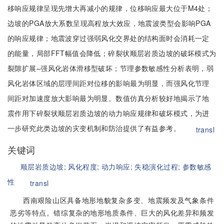
移响应规律呈现先增大再减小的规律，位移响应最大位于M4处；
边坡的PGA放大系数呈现高程放大效应，地震波类型会影响PGA
的响应规律；地震波穿过强弱风化交界处的结构面时会消耗一定
的能量，局部FFT幅值会降低；碎裂状顺层岩质边坡的破坏模式为
裂隙扩展–强风化岩体滑移型破坏；节理参数敏感性分析表明，弱
风化岩体区域的层理间距对位移的影响最为明显，而强风化节理
间距对加速度放大影响最为明显。数值仿真分析较好地揭示了地
震作用下碎裂状顺层岩质边坡的动力响应规律和破坏模式，为进
一步研究此类边坡的灾变机制和防治提供了有益参考。
transl
关键词
顺层岩质边坡;
风化程度;
动力响应;
失稳演化过程;
参数敏感
性
transl
西南艰险山区具备地形地貌复杂多变、地震频发及气象条件
恶劣等特点。错综复杂的地形地质条件、巨大的风化差异和频发