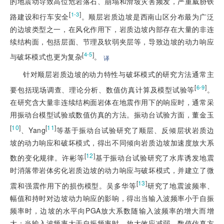
的地震动导致高位危岩落石、崩塌和滑坡灾害频发，严重威胁铁
[
]
1-3
路建设和行车安全
。顺层岩质边坡是西南山区分布最为广泛
的边坡类型之一，在风化作用下，岩质边坡内部存在大量的非连
续结构面，包括层面、节理及软弱夹层等，导致边坡的动力响应
[
]
4-5
与破坏模式也更为复杂
。
译
针对顺层岩质边坡的动力特性与破坏模式的研究方法通常主
[
]
6-9
要包括现场调查、理论分析、数值仿真计算及模型试验等
。
在研究含大量非连续结构面岩体在地震作用下的响应时，通常采
用振动台模型试验或数值仿真的方法。振动台试验方面，董金玉
[
10
]
[
11
]
、Yang
等基于振动台试验研究了顺层、反倾层状岩质边
坡的动力响应和破坏模式，得出不同倾向岩质边坡加速度放大系
[
12
]
数的变化规律。许彬等
基于振动台试验研究了水库诱发地震
时消落带岩体劣化岩质边坡的动力响应与破坏模式，并建立了微
[
13
]
震和强震作用下的损伤模型。吴多华等
研究了地震波频率、
幅值和持时对边坡动力响应的影响，得出当输入波频率小于自振
频率时，边坡的水平向PGA放大系数随输入波频率的增大而增
大；当输入波频率大于自振频率时，放大效应减弱。数值仿真方