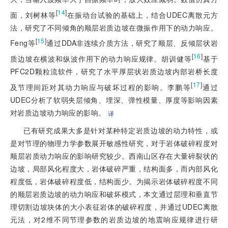
[
14
]
面，刘树林等
在振动台试验的基础上，结合UDEC离散元方
法，研究了不同倾角的顺层岩质边坡在微振作用下的动力响应。
[
15
]
Feng等
通过DDA非连续介质方法，研究了顺层、反倾层状岩
[
16
]
质边坡在横波和纵波作用下的动力响应规律。胡训健等
基于
PFC2D颗粒流软件，研究了水平厚层状岩质边坡内部岩桥长度
[
17
]
及节理间距对其动力响应与破坏过程的影响。李鹏等
通过
UDEC分析了软弱夹层倾角、埋深、弹性模量、厚度等影响因素
对岩质边坡动力响应的影响。
译
已有研究成果大多是针对某种特定岩质边坡的动力特性，或
是对节理的物理力学参数展开敏感性研究，对于岩体破碎程度对
顺层岩质动力响应的影响研究较少。西南山区存在大量碎裂状的
边坡，局部风化程度大，岩体破碎严重，结构面多，而内部风化
程度低，岩体破碎程度低，结构面少。为揭示岩体破碎程度不同
的顺层岩质边坡的动力响应和破坏模式，本文通过层理和垂直节
理切割边坡块体的大小表征岩体的破碎程度，并通过UDEC离散
元法，对2维不同节理参数的岩质边坡的地震响应规律进行研