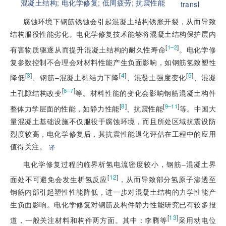
混凝土结构;
电化学修复;
低周疲劳;
抗震性能
transl
腐蚀环境下钢筋锈蚀会引起混凝土结构锈胀开裂，从而导致
结构服役性能劣化。电化学修复技术能够将混凝土结构保护层内
[
]
1–2
有害物质驱逐从而提升混凝土结构的耐久性寿命
。电化学修
复参数控制不合理会对材料性能产生负面影响，如钢筋氢致塑性
[
3
]
[
4
]
[
5
]
降低
、钢筋–混凝土黏结力下降
、混凝土强度变化
、混凝
[
]
6–7
土孔隙结构改变
等。材料性能的变化会影响钢筋混凝土构件
[
8
]
[
]
9–11
整体力学层面的性能，如静力性能
、抗震性能
等。中国大
量混凝土基础设施不仅服役于腐蚀环境，而且所处区域抗震设防
烈度较高，电化学修复后，其抗震性能退化评估在工程中的应用
值得关注。
译
电化学修复过程的临界析氢电流密度较小，钢筋–混凝土界
[
12
]
面处不可避免会发生析氢反应
，从而导致部分氢原子渗透至
钢筋内部引起塑性性能降低，进一步对混凝土结构的力学性能产
生负面影响。电化学修复对钢筋及构件静力性能研究已有较多报
[
13
]
道，一般关注材料和构件两方面。其中：李腾等
采用动电位