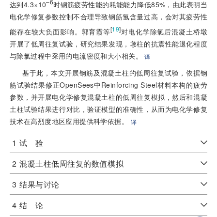
–6
达到4.3×10
时钢筋疲劳性能的耗能能力降低85%，由此表明当
电化学修复参数控制不合理导致钢筋氢含量过高，会对其疲劳性
[
19
]
能存在较大负面影响。郭育霞等
对电化学除氯后混凝土桥墩
开展了低周往复试验，研究结果发现，墩柱的抗震性能退化程度
与除氯过程中采用的电流密度和大小相关。
译
基于此，本文开展钢筋及混凝土柱的低周往复试验，依据钢
筋试验结果修正OpenSees中Reinforcing Steel材料本构的疲劳
参数，并开展电化学修复混凝土柱的低周往复模拟，然后和混凝
土柱试验结果进行对比，验证模型的准确性，从而为电化学修复
技术在高烈度地区应用提供科学依据。
译
1
试 验
2
混凝土柱低周往复的数值模拟
3
结果与讨论
4
结 论