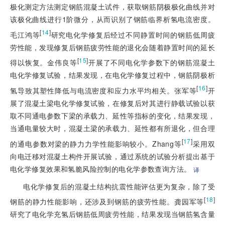
极化测定方法测定钢筋混凝土试件，获取钢筋阴极极化曲线并对
该极化曲线进行1阶微分，从而识别了钢筋临界析氢电流密度。
[
14
]
毛江鸿等
研究电化学修复后经过不同静置时间的钢筋低周疲
劳性能，发现修复后钢筋疲劳性能的退化会随着静置时间的延长
[
15
]
得以恢复。金伟良等
开展了不同电化学参数下的钢筋混凝土
电化学修复试验，结果发现，在电化学修复过程中，钢筋阴极析
[
16
]
氢导致其塑性降低与电流密度和应力水平均相关。张军等
开
展了混凝土梁电化学修复试验，在修复后对其进行静载试验以获
取不同通电参数下梁的承载力、延性等指标的变化，结果发现，
当通电量较大时，混凝土梁的承载力、延性都有所退化，但合理
[
17
]
的通电参数对梁的静力力学性能影响较小。Zhang等
采用双
向电迁移对混凝土构件开展试验，通过系统的试验分析提出基于
电化学修复效果和氢脆风险控制的电化学参数查询方法。
译
电化学修复后的混凝土结构抗震性能评估更为复杂，除了受
[
18
]
钢筋的静力性能影响，还涉及到钢筋的疲劳性能。龚园军等
研究了电化学充氢后钢筋低周疲劳性能，结果发现当钢筋氢含量