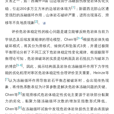
灾害之一，如：西藏甲玛矿山边坡由于冻融损伤致使岩体劣化失
[
1
]
稳，引起200多万立方米的边坡岩体塌方
；新疆西北部山区遭
受强烈的冻融循环作用，山体岩石破碎严重，进而出现落石、滑
[
2
]
移等不良地质现象
。
译
评价危岩体稳定性的核心问题是建立能够反映危岩体当前力
[
]
3-4
学状态及后续发展规律的理论模型。Chen等
根据危岩体失稳
破坏模式，将其分为滑移式、倾倒式和坠落式3类，并通过极限
平衡理论分析了不同工况下危岩体稳定性变化规律。根据极限平
衡理论可知，危岩体破坏的实质是结构面及岩石抵抗力与破坏力
[
]
5-6
的博弈
。因此，揭示结构面及岩块在冻融循环作用下力学性
能的劣化机理对寒区危岩体稳定性合理评价至关重要。Heinze等
[
7
]
认为冻融循环作用导致岩石平衡态被破坏时，会出现传热现
象，将传热系数表征为计算参数是解决危岩体冻融问题的关键。
[
8
]
Chen等
发现滑移式危岩体稳定性劣化主要源于岩块部分黏聚
力的劣化，黏聚力随冻融循环次数的增加呈指数形式降低。
[
9
]
Chen等
在冻融循环试验中发现危岩体岩块损伤主要由表面缺