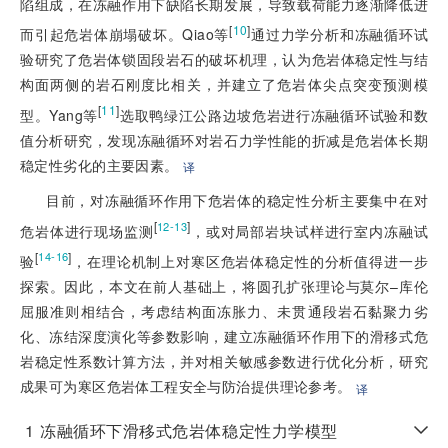
陷组成，在冻融作用下缺陷长期发展，导致载荷能力逐渐降低进
[
10
]
而引起危岩体崩塌破坏。Qiao等
通过力学分析和冻融循环试
验研究了危岩体锁固段岩石的破坏机理，认为危岩体稳定性与结
构面两侧的岩石刚度比相关，并建立了危岩体尖点突变预测模
[
11
]
型。Yang等
选取鸭绿江公路边坡危岩进行冻融循环试验和数
值分析研究，发现冻融循环对岩石力学性能的折减是危岩体长期
稳定性劣化的主要因素。
译
目前，对冻融循环作用下危岩体的稳定性分析主要集中在对
[
]
12-13
危岩体进行现场监测
，或对局部岩块试样进行室内冻融试
[
]
14-16
验
，在理论机制上对寒区危岩体稳定性的分析值得进一步
探索。因此，本文在前人基础上，将圆孔扩张理论与莫尔–库伦
屈服准则相结合，考虑结构面冻胀力、未贯通段岩石黏聚力劣
化、冻结深度演化等参数影响，建立冻融循环作用下的滑移式危
岩稳定性系数计算方法，并对相关敏感参数进行优化分析，研究
成果可为寒区危岩体工程安全与防治提供理论参考。
译
1
冻融循环下滑移式危岩体稳定性力学模型