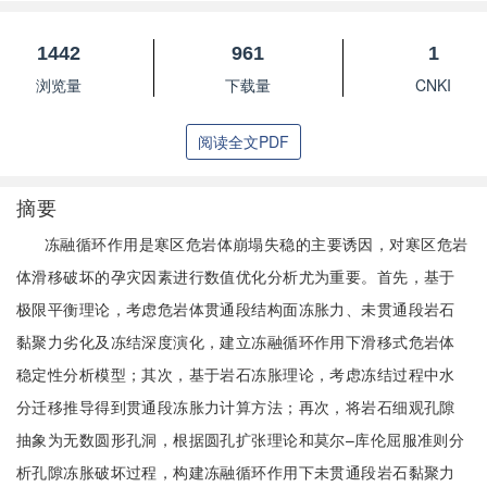
1442
961
1
浏览量
下载量
CNKI
阅读全文PDF
摘要
冻融循环作用是寒区危岩体崩塌失稳的主要诱因，对寒区危岩
体滑移破坏的孕灾因素进行数值优化分析尤为重要。首先，基于
极限平衡理论，考虑危岩体贯通段结构面冻胀力、未贯通段岩石
黏聚力劣化及冻结深度演化，建立冻融循环作用下滑移式危岩体
稳定性分析模型；其次，基于岩石冻胀理论，考虑冻结过程中水
分迁移推导得到贯通段冻胀力计算方法；再次，将岩石细观孔隙
抽象为无数圆形孔洞，根据圆孔扩张理论和莫尔–库伦屈服准则分
析孔隙冻胀破坏过程，构建冻融循环作用下未贯通段岩石黏聚力