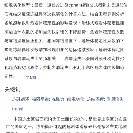
细观劣化模型；最后，通过改进Stephan经验公式得到未贯通段岩
石冻结深度随冻融循环次数演化的计算方法。结合工程算例分析
各敏感参数对危岩体稳定性的影响发现：滑移式危岩体稳定性随
冻融循环次数的增加呈先快后缓的下降趋势；危岩体稳定性系数
与冻结温度呈正相关，相同冻结温度下，危岩体稳定性系数的下
降随冻融循环次数增加出现明显的边际递减效应；危岩体稳定性
系数与岩屑流失比呈负相关，且岩屑流失比会同时改变稳定性劣
化趋势和劣化程度，控制岩屑流失比有利于寒区危岩体的长期稳
定性。
transl
关键词
冻融循环;
极限平衡;
冻胀力;
细观劣化;
冻结深度;
岩屑流失
transl
中国冻土区域面积约为国土面积的3/4，是世界上寒区分布最
广的国家之一。冻融循环引起的危岩体滑移破坏是寒区主要地质