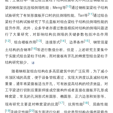
[
10
]
梁的钢框架抗连续倒塌性能；Meng等
通过钢框架梁柱子结构
[
11
]
试验研究了有矩形腹板开口时的抗倒塌性能。Tan等
通过组合
梁柱子结构试验研究了节点盖板对组合梁柱子结构抗倒塌性能的
提升作用。此外，众多学者亦通过数值模拟对结构的倒塌问题进
行了大量研究，对影响结构抗倒塌的关键参数包括冲击作用
[
12
]
[
13
]
[
14
]
[
15
]
、组合楼板作用
、连接形式
、边界条件
、钢管混凝
[
16
]
土结构的含钢率
等进行数值分析。但是，上述研究主要集中
于实腹式组合梁柱子结构，而对腹板有开孔的蜂窝型组合梁柱子
结构研究较少。
译
随着钢框架组合结构在多高层建筑中的广泛应用，为了减小
吊顶区域的高度，便于设备管线通过，实现大跨度以及减轻结构
重量，通常将梁腹板适当开孔，可有效提高结构的经济效益。对
工字梁进行切割后重新焊接成空腹构件或者直接在腹板开孔形成
蜂窝梁，常见的孔洞形式有圆形、椭圆形、正六边形和矩形等。
[
17
]
[
18
]
现有研究主要是对蜂窝梁的抗震
、抗剪性能
、屈曲性能
[
19
]
[
20
]
及稳定性能
等方面进行分析，但此类型结构在偶然荷载作