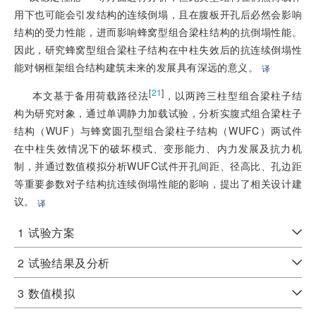
用下也可能会引发结构的连续倒塌，且在腹板开孔后必然会影响
结构的受力性能，进而影响蜂窝型组合梁柱结构的抗倒塌性能。
因此，研究蜂窝型组合梁柱子结构在中柱失效后的抗连续倒塌性
能对钢框架组合结构建筑未来的发展具有深远的意义。
译
[
21
]
本文基于备用荷载路径法
，以两跨三柱型组合梁柱子结
构为研究对象，通过单调静力加载试验，分析实腹式组合梁柱子
结构（WUF）与蜂窝圆孔型组合梁柱子结构（WUFC）两试件
在中柱失效情况下的破坏模式、变形能力、内力发展及抗力机
制，并通过数值模拟分析WUFC试件开孔间距、径高比、孔边距
等重要参数对子结构抗连续倒塌性能的影响，提出了相关设计建
议。
译
1
试验方案
2
试验结果及分析
3
数值模拟