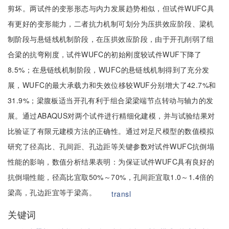
剪坏。两试件的变形形态与内力发展趋势相似，但试件WUFC具
有更好的变形能力，二者抗力机制可划分为压拱效应阶段、梁机
制阶段与悬链线机制阶段，在压拱效应阶段，由于开孔削弱了组
合梁的抗弯刚度，试件WUFC的初始刚度较试件WUF下降了
8.5%；在悬链线机制阶段，WUFC的悬链线机制得到了充分发
展，WUFC的最大承载力和失效位移较WUF分别增大了42.7%和
31.9%；梁腹板适当开孔有利于组合梁梁端节点转动与轴力的发
展。通过ABAQUS对两个试件进行精细化建模，并与试验结果对
比验证了有限元建模方法的正确性。通过对足尺模型的数值模拟
研究了径高比、孔间距、孔边距等关键参数对试件WUFC抗倒塌
性能的影响，数值分析结果表明：为保证试件WUFC具有良好的
抗倒塌性能，径高比宜取50%～70%，孔间距宜取1.0～1.4倍的
梁高，孔边距宜等于梁高。
transl
关键词