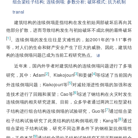
组合梁柱子结构;
连续倒塌;
参数分析;
破坏模式;
抗力机制
transl
建筑结构的连续倒塌是指结构在发生初始局部破坏后再向其
他部分扩散，进而导致结构发生与初始破坏不成比例的最终破坏
[
1
]
。连续倒塌的发生往往是灾难性的，如2001年的“9·11”事件
等，对人们的生命和财产安全产生了巨大的威胁。因此，建筑结
构的连续倒塌问题已成为当前工程研究热点。
译
近年来，国内外学者对建筑结构的连续倒塌问题进行了多项
[
2
]
[
3
]
[
4
]
研究，其中：Adam
、Kiakojouri
和姜健
等综述了当前国内
[
5
]
外连续倒塌问题；Kiakojouri等
对减轻渐进性倒塌的加强和改
[
6
]
造技术进行了回顾和展望；Cao等
综述了钢结构在火灾时发生
连续倒塌的相关研究进展。目前，众多学者通过两跨三柱型梁柱
[
7
]
子结构进行组合结构连续倒塌的试验研究，Guo等
通过组合梁
[
8
]
柱子结构试验研究了此类结构的结构倒塌机理；Kang等
通过
组合梁柱子结构试验，研究不同边界条件下的钢框架抗倒塌性
[
9
]
能；王俊杰等
通过组合梁柱子结构试验研究不同压型钢板组合