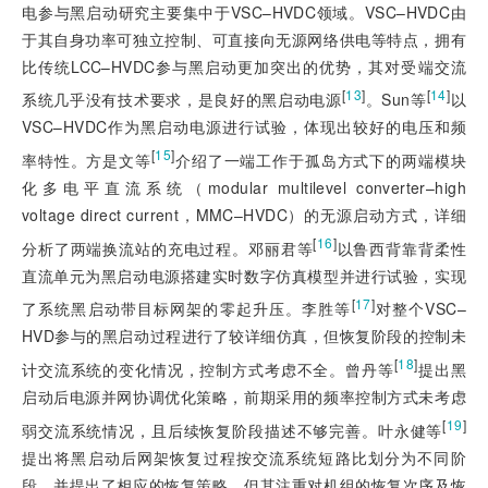
电参与黑启动研究主要集中于VSC–HVDC领域。VSC–HVDC由
于其自身功率可独立控制、可直接向无源网络供电等特点，拥有
比传统LCC–HVDC参与黑启动更加突出的优势，其对受端交流
[
13
]
[
14
]
系统几乎没有技术要求，是良好的黑启动电源
。Sun等
以
VSC–HVDC作为黑启动电源进行试验，体现出较好的电压和频
[
15
]
率特性。方是文等
介绍了一端工作于孤岛方式下的两端模块
化多电平直流系统（modular multilevel converter–high
voltage direct current，MMC–HVDC）的无源启动方式，详细
[
16
]
分析了两端换流站的充电过程。邓丽君等
以鲁西背靠背柔性
直流单元为黑启动电源搭建实时数字仿真模型并进行试验，实现
[
17
]
了系统黑启动带目标网架的零起升压。李胜等
对整个VSC–
HVD参与的黑启动过程进行了较详细仿真，但恢复阶段的控制未
[
18
]
计交流系统的变化情况，控制方式考虑不全。曾丹等
提出黑
启动后电源并网协调优化策略，前期采用的频率控制方式未考虑
[
19
]
弱交流系统情况，且后续恢复阶段描述不够完善。叶永健等
提出将黑启动后网架恢复过程按交流系统短路比划分为不同阶
段，并提出了相应的恢复策略，但其注重对机组的恢复次序及恢