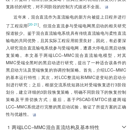
复路径的研究，对不同阶段的控制方式描述不全面。
译
近年来，混合直流作为直流输电的新方向被提上日程并进行
[
]
20-21
了工程应用
。但混合直流参与受端电网黑启动的相关研究
报道较少。鉴于混合直流输电系统具有传统直流输电与柔性直流
输电的共同优势，且其实际工程应用前景良好，因此，有必要深
入研究混合直流输电系统参与受端电网，遭遇大停电后黑启动恢
复策略。本文基于两端LCC–MMC混合直流输电模型，对其
MMC受端全黑时的黑启动进行研究，提出了一种适合该条件的
黑启动方法及受端恢复的协调控制策略。首先，介绍LCC–MMC
的基本运行特性；其次，对LCC整流站和MMC逆变站的启动分
别进行研究；之后，根据交流系统短路比对受端恢复进行3阶段
划分，建立详细的3阶段恢复策略，明确不同阶段下的恢复控制
策略及平滑切换方式；最后，基于PSCAD/EMTDC搭建两端
LCC–MMC系统进行完整的黑启动试验，验证了所提方案的正确
性与优越性。
译
1
两端LCC–MMC混合直流结构及基本特性