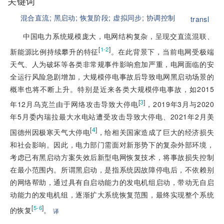
关键词
混合直流;
黑启动;
恢复阶段;
虚拟同步;
协调控制
transl
中国电力系统规模庞大，电网结构复杂，呈现交直流混联、
[
]
1-2
新能源比例持续攀升的特征
。在此背景下，当前电网受极端
天气、人为破坏等各类非常规事件影响愈加严重，电网面临的安
全运行风险急剧增加，大规模停电事故后导致电网黑启动场景的
概率也将不断上升。特别是近来各类大规模停电事故，如2015
[
3
]
年12月乌克兰由于网络攻击导致大停电
，2019年3月与2020
年5月委内瑞拉最大水电站遭受攻击导致大停电、2021年2月美
[
4
]
国德州因极寒天气大停电
，给相关国家造成了巨大的经济损失
和社会影响。因此，电力部门需面对新形势下的复杂外部环境，
考虑已有黑启动方案失效后新型电网恢复技术，将事故损失控制
在最小范围内。所谓黑启动，是指系统因故障停电后，不依赖别
的网络帮助，通过具有自启动能力的发电机组启动，带动无自启
动能力的发电机组，逐渐扩大系统恢复范围，最终实现整个系统
[
]
5-6
的恢复
。
译