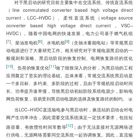
对于黑启动的研究目前主要集中在交流系统、传统直流系统
（line commutated converter based high voltage direct
current，LCC–HVDC）、柔性直流系统（voltage source
converter based high voltage direct current，VSC–
HVDC）。随着中国电网的快速发展，电力公司基于燃气机组
[
7
]
[
8
]
[
9
]
、柴油发电机
、水电机组
（含抽水蓄能电站）等常规黑启
动电源进行了大量研究工作。相关研究对于常规电源黑启动的一
般规则和策略、黑启动阶段的恢复控制、电网恢复路径的优化
[
10
]
[
11
]
、负荷的恢复优化
做了细致深入的分析，为黑启动的工程
应用奠定了坚实的理论基础。总体来看，常规交流系统黑启动是
一个多目标、多约束、多阶段的过程，且由于常规机组启动时间
长、功率提升速率慢，导致黑启动初始阶段系统电源少，影响电
网负荷恢复，容易受到黑启动电源的选择及恢复路径的制约。
译
当LCC–HVDC直流输电参与黑启动时，换流站的启动会对电
网产生功率冲击，因此需要交流系统满足一定技术要求，包括短
[
12
]
路容量、有效惯性时间常数等
；由于无法直接对无源网络进
行供电，无源网络需要同交流系统一起协调恢复。因此，直流输