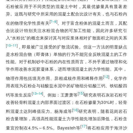
石粉被应用于不同类型的混凝土中时，其最优掺量具有显著差
异。这既与研究中所采用的混凝土配合比设计有关，也与石粉内
[
]
7–9
在的物理化学性质有关
。对于富含粉体的混凝土而言，其配
合比设计特别关注水粉混合物的可加工性能，因此许多研究引
入“水粉比”的概念来探讨其与对应浆体相对扩散面积之间的关系
[
]
10–11
，即最被广泛接受的扩散流试验。但这一方法的明显缺点
是水粉混合物（即膏体）单独的行为不能完全反映混凝土的工作
性能。对于机制砂中石粉的内在性质而言，不外乎通过物理和化
学作用改善水泥胶凝体系，进而增强混凝土的力学性能。其中，
[
12
]
物理作用包括填充作用、异相成核作用和稀释作用
，化学作
用表现为石粉会与硅酸盐水泥中的矿物组分铝酸三钙、铁铝酸四
[
]
[
15
]
13–14
钙等发生反应
。例如：王萧萧等
研究表明石灰岩石粉可
改善轻骨料混凝土内部界面过渡区；在石粉掺量为30%时，轻骨
[
16
]
料混凝土达到峰值应力。杨海成等
研究表明，随着花岗岩石
粉含量增加，高强高性能混凝土力学性能先增加后降低，石粉含
[
17
]
量宜控制在4.5%～6.5%。Bayesteh等
将石粉应用于海洋沙