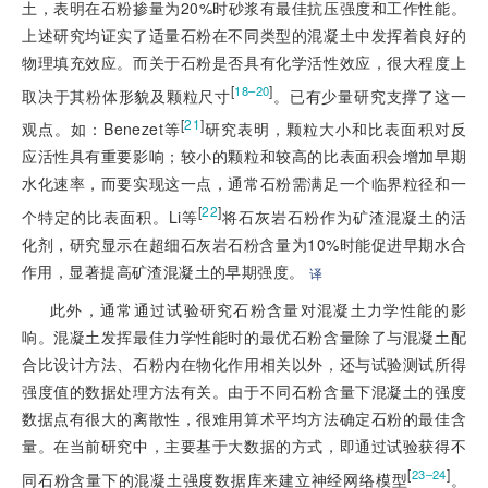
土，表明在石粉掺量为20%时砂浆有最佳抗压强度和工作性能。
上述研究均证实了适量石粉在不同类型的混凝土中发挥着良好的
物理填充效应。而关于石粉是否具有化学活性效应，很大程度上
[
]
18–20
取决于其粉体形貌及颗粒尺寸
。已有少量研究支撑了这一
[
21
]
观点。如：Benezet等
研究表明，颗粒大小和比表面积对反
应活性具有重要影响；较小的颗粒和较高的比表面积会增加早期
水化速率，而要实现这一点，通常石粉需满足一个临界粒径和一
[
22
]
个特定的比表面积。Li等
将石灰岩石粉作为矿渣混凝土的活
化剂，研究显示在超细石灰岩石粉含量为10%时能促进早期水合
作用，显著提高矿渣混凝土的早期强度。
译
此外，通常通过试验研究石粉含量对混凝土力学性能的影
响。混凝土发挥最佳力学性能时的最优石粉含量除了与混凝土配
合比设计方法、石粉内在物化作用相关以外，还与试验测试所得
强度值的数据处理方法有关。由于不同石粉含量下混凝土的强度
数据点有很大的离散性，很难用算术平均方法确定石粉的最佳含
量。在当前研究中，主要基于大数据的方式，即通过试验获得不
[
]
23–24
同石粉含量下的混凝土强度数据库来建立神经网络模型
。