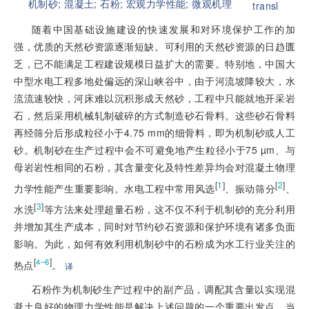
机制砂;
混凝土;
石粉;
宏观力学性能;
微观机理
transl
随着中国基础设施建设的快速发展和对环境保护工作的加
强，优质的天然砂资源逐渐短缺。可利用的天然砂资源的日趋匮
乏，已不能满足工程建设规模日益扩大的需要。特别地，中国大
中型水电工程多地处偏远的深山峡谷中，由于河流坡降较大，水
流流速较快，河床难以沉积形成天然砂，工程中只能就地开采岩
石，然后采用机械轧制破碎的方式制造砂石骨料。这些砂石骨料
再经筛分后形成粒径小于4.75 mm的细骨料，即为机制砂或人工
砂。机制砂在生产过程中会不可避免地产生粒径小于75 µm、与
母岩岩性相同的石粉，其含量变化及特性差异均会对混凝土物理
[
1
]
[
2
]
力学性能产生重要影响。水电工程中常用风选
、振动筛分
、
[
3
]
水洗
等方法来处理超量石粉，这不仅不利于机制砂的充分利用
并增加其生产成本，同时对节约砂石资源和保护环境有诸多负面
影响。为此，如何有效利用机制砂中的石粉成为水工行业关注的
[
]
4–6
热点
。
译
石粉作为机制砂生产过程中的副产品，调配其含量以实现混
凝土良好的物理力学性能是解决上述问题的一个重要出发点。当