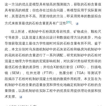
这一方法的优点是模型具有较高的预测能力，获取的石粉含量值
具有较高的精度；但也存在过拟合问题，将模型应用于实际案例
时，其普适性并不高。而更传统的方法，即采用简单的数据拟合
[
25
]
方式来推算最优的石粉含量更具有广泛性
。
译
综上所述，机制砂中石粉因其母岩性质、矿物成分、颗粒尺
寸等差异，以及混凝土配合比设计和数据处理方法的差异，均会
导致获取混凝土最佳力学性能时对应的石粉含量有所不同。鉴于
此，本文分别对乌东德机制砂中的石灰岩石粉和杨房沟机制砂中
的花岗岩石粉的含量进行了一系列调配，研究机制砂中的石粉对
混凝土物理力学性能的宏观影响机制，对比探讨类似研究所得的
最优石粉含量的差异性；并结合X射线衍射仪（XRD）、扫描电
镜（SEM）、红外光谱（FTIR）、热重分析（TGA）等测试手
段揭示了石粉对机制砂混凝土性能的微观作用机理。本文旨在为
机制砂中石粉含量的适量放宽和弹性化地确定机制砂中石粉的含
量限值，以及机制砂在实际工程中的优质应用提供理论依据和技
术支撑。
译