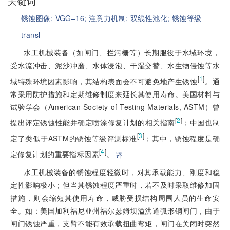
关键词
锈蚀图像;
VGG–16;
注意力机制;
双线性池化;
锈蚀等级
transl
水工机械装备（如闸门、拦污栅等）长期服役于水域环境，
受水流冲击、泥沙冲磨、水体浸泡、干湿交替、水生物侵蚀等水
[
1
]
域特殊环境因素影响，其结构表面会不可避免地产生锈蚀
。通
常采用防护措施和定期维修制度来延长其使用寿命。美国材料与
试验学会（American Society of Testing Materials, ASTM）曾
[
2
]
提出评定锈蚀性能并确定喷涂修复计划的相关指南
；中国也制
[
3
]
定了类似于ASTM的锈蚀等级评测标准
；其中，锈蚀程度是确
[
4
]
定修复计划的重要指标因素
。
译
水工机械装备的锈蚀程度轻微时，对其承载能力、刚度和稳
定性影响极小；但当其锈蚀程度严重时，若不及时采取维修加固
措施，则会缩短其使用寿命，威胁受损结构周围人员的生命安
全。如：美国加利福尼亚州福尔瑟姆坝溢洪道弧形钢闸门，由于
闸门锈蚀严重，支臂不能有效承载扭曲弯矩，闸门在关闭时突然