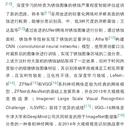
[
10
]
。深度学习的特质为锈蚀图像的锈蚀严重程度智能评估提供
[
11
]
了新的思路。韩冬等
采用改进的轻量化网络对岸桥表面的锈
蚀进行检测，能够分类识别高、中、低3种尺度的岸桥腐蚀；王
[
12
]
达磊等
通过改进的UNet网络对锈蚀图像进行分割，通过锈蚀
[
13
]
面积、锈蚀率等指标实现了锈蚀的定量评估；Atha等
构建
CNN（convolutional neural networks）模型，使用滑动窗口法
对裁剪后的图像块进行训练，实现了锈蚀图像区域的二值分类。
上述方法针对大面积的锈蚀缺陷取得了一定效果，但对于时间跨
度较小的细微锈蚀图像特征，其识别准确率很难满足工程实用要
求，且实时性较差，泛化性不强。在深度学习领域，LeNet–
[
14
]
[
15
]
[
16
]
5
、ZFNet
和VGG
系列神经网络是较为经典的网络模
型，ZFNet在AlexNet的基础上发展而来，并在2013年大规模视
觉挑战赛（Imagenet Large Scale Visual Recognition
[
17
]
Challenge，ILSVRC）获得了优异的成绩
；VGG–16网络是
[
18
]
牛津大学和DeepMind公司共同研发的用于ImageNet数据集
分类的一种卷积神经网络，在2014年大规模视觉识别挑战赛中