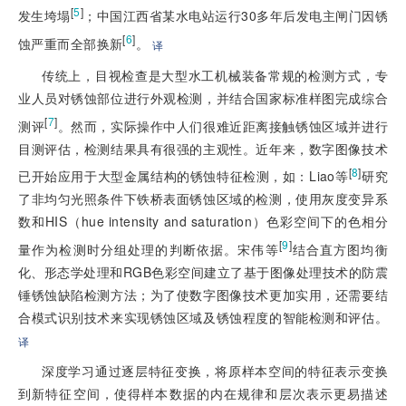
[
5
]
发生垮塌
；中国江西省某水电站运行30多年后发电主闸门因锈
[
6
]
蚀严重而全部换新
。
译
传统上，目视检查是大型水工机械装备常规的检测方式，专
业人员对锈蚀部位进行外观检测，并结合国家标准样图完成综合
[
7
]
测评
。然而，实际操作中人们很难近距离接触锈蚀区域并进行
目测评估，检测结果具有很强的主观性。近年来，数字图像技术
[
8
]
已开始应用于大型金属结构的锈蚀特征检测，如：Liao等
研究
了非均匀光照条件下铁桥表面锈蚀区域的检测，使用灰度变异系
数和HIS（hue intensity and saturation）色彩空间下的色相分
[
9
]
量作为检测时分组处理的判断依据。宋伟等
结合直方图均衡
化、形态学处理和RGB色彩空间建立了基于图像处理技术的防震
锤锈蚀缺陷检测方法；为了使数字图像技术更加实用，还需要结
合模式识别技术来实现锈蚀区域及锈蚀程度的智能检测和评估。
译
深度学习通过逐层特征变换，将原样本空间的特征表示变换
到新特征空间，使得样本数据的内在规律和层次表示更易描述