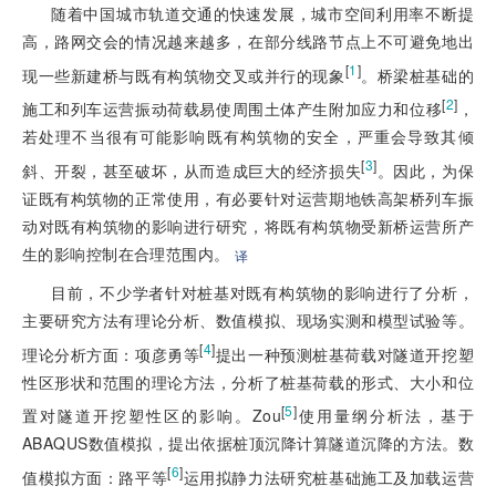
随着中国城市轨道交通的快速发展，城市空间利用率不断提
高，路网交会的情况越来越多，在部分线路节点上不可避免地出
[
1
]
现一些新建桥与既有构筑物交叉或并行的现象
。桥梁桩基础的
[
2
]
施工和列车运营振动荷载易使周围土体产生附加应力和位移
，
若处理不当很有可能影响既有构筑物的安全，严重会导致其倾
[
3
]
斜、开裂，甚至破坏，从而造成巨大的经济损失
。因此，为保
证既有构筑物的正常使用，有必要针对运营期地铁高架桥列车振
动对既有构筑物的影响进行研究，将既有构筑物受新桥运营所产
生的影响控制在合理范围内。
译
目前，不少学者针对桩基对既有构筑物的影响进行了分析，
主要研究方法有理论分析、数值模拟、现场实测和模型试验等。
[
4
]
理论分析方面：项彦勇等
提出一种预测桩基荷载对隧道开挖塑
性区形状和范围的理论方法，分析了桩基荷载的形式、大小和位
[
5
]
置对隧道开挖塑性区的影响。Zou
使用量纲分析法，基于
ABAQUS数值模拟，提出依据桩顶沉降计算隧道沉降的方法。数
[
6
]
值模拟方面：路平等
运用拟静力法研究桩基础施工及加载运营