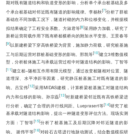
期对既有隧道结构和轨道变形的影响，分析单个承台桩基础及多
[
7
]
个承台桩基础对邻近既有隧道的影响规律。李杨秋
分析了群桩
基础在不同加载工况下，隧道衬砌的内力和位移变化，并根据模
[
8
]
拟结果确定了工程安全系数。方淑君等
采用静力加载，研究了
新桥运营荷载作用下既有桥桩横桥向的附加水平变形。王景春等
[
9
]
以新建桥梁下穿高铁桥梁为背景，施加静力荷载，研究桩基施
[
10
]
工与后期运营对群桩基础变形的影响。邢凯等
建立3维数值模
型，分析桩体施工与承载运营过程中对隧道结构的影响。丁智等
[
11
]
建立桩–隧相互作用有限元模型，通过改变桩隧相对位置、隧
道埋深、水平净距等因素，研究静压桩基施工对既有隧道的影
[
12
]
响。吕宝伟
采用MIDAS建模，计算桥梁桩基施工对隧道结构
[
13
]
内力和位移的影响。孙宗磊
对新建桥梁邻近既有高铁桥梁进
[
14
]
行分析，确定了合理的并行线间距。Lueprasert等
研究了桩
基承载对隧道结构影响，提出一种隧道变形评估方法。现场实测
[
15
]
方面：丁智等
分析了桩基施工及后期沉降对邻近隧道的影
[
16
]
响。 谢伟平等
对砖石古塔进行地脉动测试，结合数值模拟研