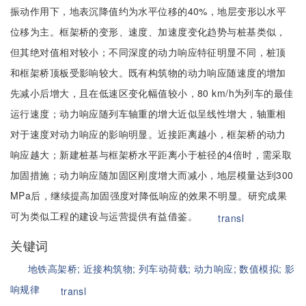
振动作用下，地表沉降值约为水平位移的40%，地层变形以水平
位移为主。框架桥的变形、速度、加速度变化趋势与桩基类似，
但其绝对值相对较小；不同深度的动力响应特征明显不同，桩顶
和框架桥顶板受影响较大。既有构筑物的动力响应随速度的增加
先减小后增大，且在低速区变化幅值较小，80 km/h为列车的最佳
运行速度；动力响应随列车轴重的增大近似呈线性增大，轴重相
对于速度对动力响应的影响明显。近接距离越小，框架桥的动力
响应越大；新建桩基与框架桥水平距离小于桩径的4倍时，需采取
加固措施；动力响应随加固区刚度增大而减小，地层模量达到300
MPa后，继续提高加固强度对降低响应的效果不明显。研究成果
可为类似工程的建设与运营提供有益借鉴。
transl
关键词
地铁高架桥;
近接构筑物;
列车动荷载;
动力响应;
数值模拟;
影
响规律
transl