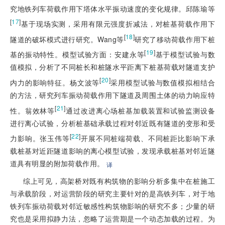
究地铁列车荷载作用下塔体水平振动速度的变化规律。邱陈瑜等
[
17
]
基于现场实测，采用有限元强度折减法，对桩基荷载作用下
[
18
]
隧道的破坏模式进行研究。Wang等
研究了移动荷载作用下桩
[
19
]
基的振动特性。模型试验方面：安建永等
基于模型试验与数
值模拟，分析了不同桩长和桩隧水平距离下桩基荷载对隧道支护
[
20
]
内力的影响特征。杨文波等
采用模型试验与数值模拟相结合
的方法，研究列车振动荷载作用下隧道及周围土体的动力响应特
[
21
]
性。翁效林等
通过改进离心场桩基加载装置和试验监测设备
进行离心试验，分析桩基础承载过程对邻近既有隧道的变形和受
[
22
]
力影响。张玉伟等
开展不同桩端荷载、不同桩距比影响下承
载桩基对近距隧道影响的离心模型试验，发现承载桩基对邻近隧
道具有明显的附加荷载作用。
译
综上可见，高架桥对既有构筑物的影响分析多集中在桩施工
与承载阶段，对运营阶段的研究主要针对的是高铁列车，对于地
铁列车振动荷载对邻近敏感性构筑物影响的研究不多；少量的研
究也是采用拟静力法，忽略了运营期是一个动态加载的过程。为