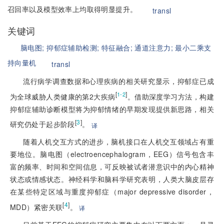
召回率以及模型效率上均取得明显提升。
transl
关键词
脑电图;
抑郁症辅助检测;
特征融合;
通道注意力;
最小二乘支
持向量机
transl
流行病学调查数据和心理疾病的相关研究显示，抑郁症已成
[
]
1-2
为全球威胁人类健康的第2大疾病
。借助深度学习方法，构建
抑郁症辅助诊断模型将为抑郁情绪的早期发现提供新思路，相关
[
3
]
研究仍处于起步阶段
。
译
随着人机交互方式的进步，脑机接口在人机交互领域占有重
要地位。脑电图（electroencephalogram，EEG）信号包含丰
富的频率、时间和空间信息，可反映被试者潜意识中的内心精神
状态或情感状态。神经科学和脑科学研究表明，人类大脑皮层存
在某些特定区域与重度抑郁症（major depressive disorder，
[
4
]
MDD）紧密关联
。
译