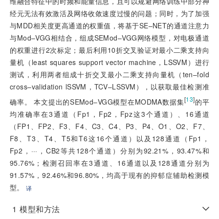
维融合特征中的时频和能量信息，且可以规避网络训练中部分神
经元无法有效激活及网络收敛速度过慢的问题；同时，为了加强
与MDD相关度更高通道的权重值，将基于SE–NET的通道注意力
与Mod–VGG相结合，组成SEMod–VGG网络模型，对电极通道
的权重进行2次标定；最后利用10折交叉验证对最小二乘支持向
量机（least squares support vector machine，LSSVM）进行
测试，利用两者组成十折交叉最小二乘支持向量机（ten–fold
cross–validation lSSVM，TCV–LSSVM），以获取最佳检测准
[
13
]
确率。 本文提出的SEMod–VGG模型在MODMA数据集
的平
均准确率在3通道（Fp1，Fp2，Fpz这3个通道）、16通道
（FP1、FP2、F3、F4、C3、C4、P3、P4、O1、O2、F7、
F8、T3、T4、T5和T6这16个通道）以及128通道（Fp1，
Fp2，···，CB2等共128个通道）分别为92.21%，93.47%和
95.76%；检测召回率在3通道、16通道以及128通道分别为
91.57%，92.46%和96.80%，均高于现有的抑郁症辅助检测模
型。
译
1
模型和方法