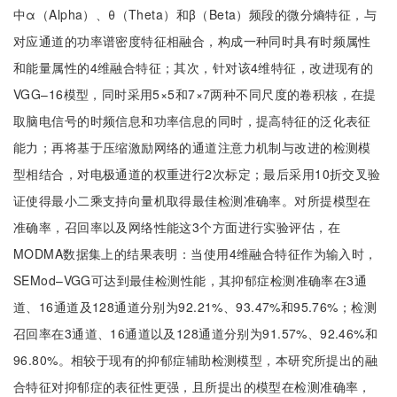
中α（Alpha）、θ（Theta）和β（Beta）频段的微分熵特征，与
对应通道的功率谱密度特征相融合，构成一种同时具有时频属性
和能量属性的4维融合特征；其次，针对该4维特征，改进现有的
VGG–16模型，同时采用5×5和7×7两种不同尺度的卷积核，在提
取脑电信号的时频信息和功率信息的同时，提高特征的泛化表征
能力；再将基于压缩激励网络的通道注意力机制与改进的检测模
型相结合，对电极通道的权重进行2次标定；最后采用10折交叉验
证使得最小二乘支持向量机取得最佳检测准确率。对所提模型在
准确率，召回率以及网络性能这3个方面进行实验评估，在
MODMA数据集上的结果表明：当使用4维融合特征作为输入时，
SEMod–VGG可达到最佳检测性能，其抑郁症检测准确率在3通
道、16通道及128通道分别为92.21%、93.47%和95.76%；检测
召回率在3通道、16通道以及128通道分别为91.57%、92.46%和
96.80%。相较于现有的抑郁症辅助检测模型，本研究所提出的融
合特征对抑郁症的表征性更强，且所提出的模型在检测准确率，