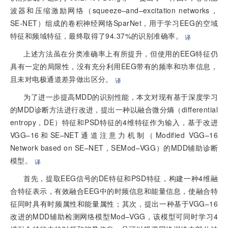
波器和压缩激励网络（squeeze–and–excitation networks，
SE-NET）组成的卷积神经网络SparNet，用于学习EEG的空域
特征和频域特征，最终取得了94.37%的识别准确率。
译
上述方法虽在分类准确率上有所提升，但使用的EEG特征仍
具有一定的局限性，没有充分利用EEG带有的频率和功率信息，
且未对电极通道差异做出区分。
译
为了进一步提高MDD的识别性能，本文对现有基于深度学习
的MDD诊断方法进行改进，提出一种以融合微分熵（differential
entropy，DE）特征和PSD特征的4维特征作为输入，基于改进
VGG–16和SE–NET通道注意力机制（Modified VGG–16
Network based on SE–NET，SEMod–VGG）的MDD辅助诊断
模型。
译
首先，提取EEG信号的DE特征和PSD特征，构建一种4维融
合特征表示，有效融合EEG中的时频信息和能量信息，使融合特
征同时具有时频属性和能量属性；其次，提出一种基于VGG–16
改进的MDD辅助检测网络模型Mod–VGG，该模型可同时学习4