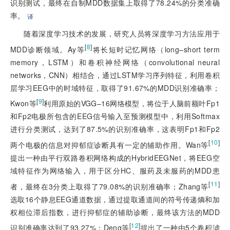
识别测试，最终在自制MDD数据集上取得了78.24%的分类准确
率。
译
随着深度学习技术的发展，研究人员将深度学习方法应用于
[
8
]
MDD诊断领域。Ay等
将长短时记忆网络（long–short term
memory，LSTM）和卷积神经网络（convolutional neural
networks，CNN）相结合，通过LSTM学习序列特征，利用卷积
层学习EEG中的时域特征，取得了91.67%的MDD识别准确率；
[
9
]
Kwon等
利用原始的VGG–16网络模型，将位于人脑前额叶Fp1
和Fp2电极所包含的EEG信号输入至预测模型中，利用Softmax
进行分类测试，达到了87.5%的识别准确率，这表明Fp1和Fp2
[
10
]
两个电极的信息对抑郁症诊断具有一定的辅助作用。Wan等
提出一种由平行双路卷积网络构成的HybridEEGNet，将EEG空
域特征作为网络输入，用于区分HC、服药及未服药的MDD患
[
11
]
者，最终在3分类上取得了79.08%的识别准确率；Zhang等
选取16个静息EEG通道数据，通过提取通道间的符号传递熵和加
权相位滞后指数，进行抑郁症的辅助诊断，最终该方法的MDD
[
12
]
识别准确率达到了93.27%；Deng等
提出了一种由5个卷积滤