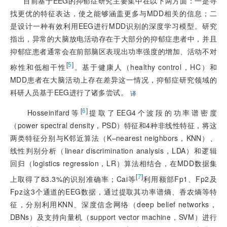
目前基于EEG的抑郁症研究主要集中在以下两方面：一是寻
找更优的特征表达，使之能够涵盖更多与MDD相关的信息；二
是设计一种有效利用EEG进行MDD识别的深度学习模型。研究
指出，异常的大脑放电活动存在于大部分的抑郁症患者中，并且
抑郁症患者通常会在前部脑区表现出功率强度的增加、活动不对
[
5
]
称性和低相干性
。基于健康人（healthy control，HC）和
MDD患者在大脑活动上存在差异这一情况，抑郁症研究领域的
科研人员基于EEG进行了诸多尝试。
译
[
6
]
 Hosseinifard等
提取了EEG4个波段的功率谱密度
（power spectral density，PSD）特征和4种非线性特征，将这
两类特征分别与K邻近算法（K–nearest neighbors，KNN）、
线性判别分析（linear discrimination analysis，LDA）和逻辑
回归（logistics regression，LR）算法相结合，在MDD数据集
[
7
]
上取得了83.3%的识别准确率；Cai等
利用额部Fp1、Fp2及
Fpz这3个通道的EEG数据，通过提取其功率谱熵、香农熵等特
征，分别利用KNN、深度信念网络（deep belief networks，
DBNs）及支持向量机（support vector machine，SVM）进行