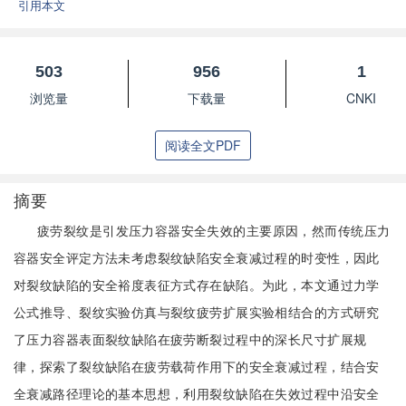
引用本文
503
956
1
浏览量
下载量
CNKI
阅读全文PDF
摘要
疲劳裂纹是引发压力容器安全失效的主要原因，然而传统压力
容器安全评定方法未考虑裂纹缺陷安全衰减过程的时变性，因此
对裂纹缺陷的安全裕度表征方式存在缺陷。为此，本文通过力学
公式推导、裂纹实验仿真与裂纹疲劳扩展实验相结合的方式研究
了压力容器表面裂纹缺陷在疲劳断裂过程中的深长尺寸扩展规
律，探索了裂纹缺陷在疲劳载荷作用下的安全衰减过程，结合安
全衰减路径理论的基本思想，利用裂纹缺陷在失效过程中沿安全