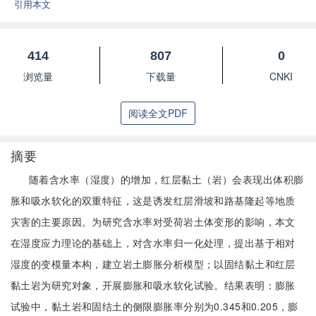
引用本文
414
807
0
浏览量
下载量
CNKI
阅读全文PDF
摘要
随着含水率（湿度）的增加，红层黏土（岩）会表现出体积膨
胀和吸水软化的双重特征，这是诱发红层滑坡和路基隆起等地质
灾害的主要原因。为研究含水率对受荷岩土体变形的影响，本文
在湿度应力理论的基础上，对含水率归一化处理，提出基于相对
湿度的变模量本构，建立岩土膨胀分析模型；以固结黏土和红层
黏土岩为研究对象，开展膨胀和吸水软化试验。结果表明：膨胀
试验中，黏土岩和固结土的侧限膨胀率分别为0.345和0.205，膨