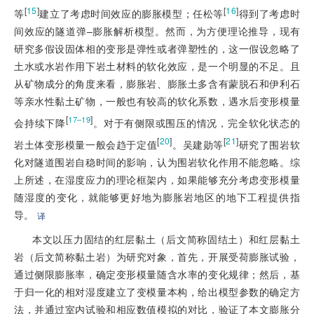
[
15
]
[
16
]
等
建立了考虑时间效应的膨胀模型；任松等
得到了考虑时
间效应的隧道弹–膨胀解析模型。然而，为方便理论推导，现有
研究多假设固体相的变形是弹性或者弹塑性的，这一假设忽略了
土水或水岩作用下岩土材料的软化效应，是一个明显的不足。且
从矿物成分的角度来看，膨胀岩、膨胀土多含有蒙脱石和伊利石
等亲水性黏土矿物，一般也有较高的软化系数，遇水后变形模量
[
]
17–19
会持续下降
。对于有侧限或围压的情况，完全软化状态的
[
20
]
[
21
]
岩土体变形模量一般会趋于定值
。吴建勋等
研究了围岩软
化对隧道围岩自稳时间的影响，认为围岩软化作用不能忽略。综
上所述，在湿度应力的理论框架内，如果能够充分考虑变形模量
随湿度的变化，就能够更好地为膨胀岩地区的地下工程提供指
导。
译
本文以压力固结的红层黏土（后文简称固结土）和红层黏土
岩（后文简称黏土岩）为研究对象，首先，开展受荷膨胀试验，
通过侧限膨胀率，确定变形模量随含水率的变化规律；然后，基
于归一化的相对湿度建立了变模量本构，给出模型参数的确定方
法，并通过室内试验和相应数值模拟的对比，验证了本文膨胀分