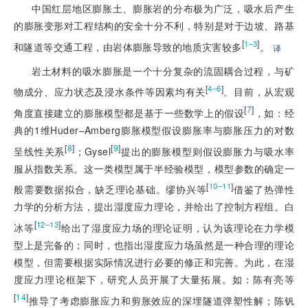
中国红层地区膨胀土、膨胀岩的分布极为广泛，吸水后产生
的膨胀变形对工程结构的安全十分不利，特别是对于边坡、路基
[
]
1–3
和隧道等交通工程，由岩体膨胀导致的地质灾害较多
。
译
岩土材料的吸水膨胀是一个十分复杂的流固耦合过程，与矿
[
]
4–6
物成分、应力状态及浸水条件等因素均有关
。目前，从宏观
[
7
]
角度直接建立的膨胀模型都是基于一些数学上的假设
，如：经
典的1维Huder–Amberg膨胀模型假设膨胀率与膨胀压力的对数
[
8
]
[
9
]
呈线性关系
；Gysel
提出的膨胀模型则假设膨胀力与吸水率
服从指数关系。这一类模型属于半经验模型，模型参数的确定一
[
]
10–11
般需要数据拟合，缺乏理论基础。缪协兴等
借鉴了热弹性
力学的分析方法，提出湿度应力理论，并给出了控制方程组。白
[
]
12–13
冰等
给出了湿度应力场的理论证明，认为该理论在力学模
型上是完备的；同时，也指出湿度应力场虽然是一种合理的理论
模型，但需要根据实际情况进行必要的修正和完善。为此，在湿
度应力理论框架下，研究人员开展了大量拓展。如：陈有亮等
[
14
]
推导了考虑膨胀应力和剪胀效应的深埋隧道弹塑性解；陈钒