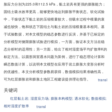
胀应力分别为225.0和112.5 kPa，黏土岩具有更强的膨胀能力；
固结土吸水效率更高，能够更快地达到膨胀平衡状态。软化试验
中，干燥状态下黏土岩的压缩模量较大，但吸水过程中模量的衰
减也较快，饱和状态下固结土与黏土岩的压缩模量基本相同。基
于试验数据，对本文模型的稳态参数进行反演，并基于已标定的
分析模型对侧限膨胀试验进行模拟，一方面，验证本文方法在稳
态分析时的适用性；另一方面，给出了相对湿度场平均扩散率K的
标定方法。以圆形洞室遇水问题为算例，进行了稳态理论计算和
瞬态数值计算，以说明本文模型在应用于岩土膨胀大变形分析时
的优越性。本文分析模型参数易获得，数值模拟结果准确性高，
可为红层膨胀岩和膨胀土地区工程建设提供理论指导。
transl
关键词
红层黏土岩;
湿度应力场;
膨胀本构模型;
遇水软化;
数值模拟;
相对湿度扩散率
transl