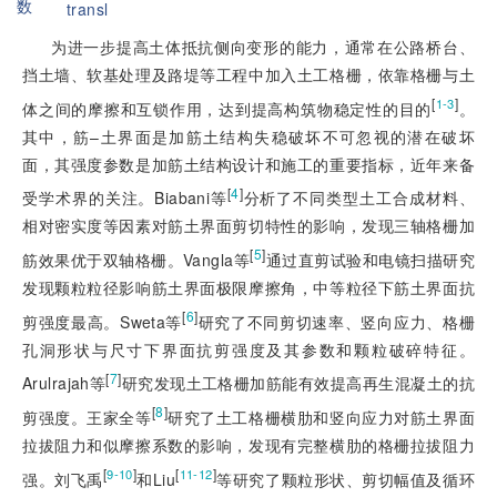
数
transl
为进一步提高土体抵抗侧向变形的能力，通常在公路桥台、
挡土墙、软基处理及路堤等工程中加入土工格栅，依靠格栅与土
[
]
1-3
体之间的摩擦和互锁作用，达到提高构筑物稳定性的目的
。
其中，筋–土界面是加筋土结构失稳破坏不可忽视的潜在破坏
面，其强度参数是加筋土结构设计和施工的重要指标，近年来备
[
4
]
受学术界的关注。Biabani等
分析了不同类型土工合成材料、
相对密实度等因素对筋土界面剪切特性的影响，发现三轴格栅加
[
5
]
筋效果优于双轴格栅。Vangla等
通过直剪试验和电镜扫描研究
发现颗粒粒径影响筋土界面极限摩擦角，中等粒径下筋土界面抗
[
6
]
剪强度最高。Sweta等
研究了不同剪切速率、竖向应力、格栅
孔洞形状与尺寸下界面抗剪强度及其参数和颗粒破碎特征。
[
7
]
Arulrajah等
研究发现土工格栅加筋能有效提高再生混凝土的抗
[
8
]
剪强度。王家全等
研究了土工格栅横肋和竖向应力对筋土界面
拉拔阻力和似摩擦系数的影响，发现有完整横肋的格栅拉拔阻力
[
]
[
]
9-10
11-12
强。刘飞禹
和Liu
等研究了颗粒形状、剪切幅值及循环