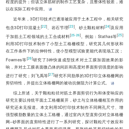
程度的提升；但该立体筋材的制作工艺复杂，且整体性较差，难
以在实际工程中应用。
译
近年来，3D打印技术已逐渐被应用于土木工程中，相关研究
[
22
]
[
23
]
[
24
]
包含3D打印混凝土
、岩石节理
、砂土颗粒材料
及应用
[
]
[
25
]
25-26
于加筋土工程领域的土工合成材料
。例如：Stathas等
利用3D打印技术制作了小型土工格栅模型，研究其几何形状和
在工作条件下的拉伸特性，使小型模型试验更能代表现场工况；
[
26
]
Fowmes等
研究了3种快速成型技术对土工膜加固效果的影
响，并对土工膜表面微凸体的间距和高度对界面剪切强度的影响
[
27
]
进行了研究；刘飞禹等
研究不同肋厚的3D打印立体格栅网的
剪切特性，并提出立体格栅网的被动抗侧阻力计算公式。
译
综上所述，关于颗粒粒径对筋土界面剪切行为和体变响应的
研究主要以传统平面土工格栅展开，砂土与立体格栅相互作用的
研究还未见报道。本文利用3D打印技术制作不同网孔尺寸、增
强型横肋数量的立体土工格栅，通过室内大型直剪仪对立体格栅
网–砂界面的直剪特性进行了一系列研究，探讨颗粒尺寸效应和
格栅网孔尺寸对筋土界面剪切强度、剪胀特性等剪切特性的影