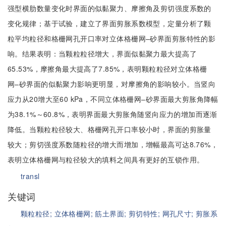
强型横肋数量变化时界面的似黏聚力、摩擦角及剪切强度系数的
变化规律；基于试验，建立了界面剪胀系数模型，定量分析了颗
粒平均粒径和格栅网孔开口率对立体格栅网–砂界面剪胀特性的影
响。结果表明：当颗粒粒径增大，界面似黏聚力最大提高了
65.53%，摩擦角最大提高了7.85%，表明颗粒粒径对立体格栅
网–砂界面的似黏聚力影响更明显，对摩擦角的影响较小。当竖向
应力从20增大至60 kPa，不同立体格栅网–砂界面最大剪胀角降幅
为38.1%～60.8%，表明界面最大剪胀角随竖向应力的增加而逐渐
降低。当颗粒粒径较大、格栅网孔开口率较小时，界面的剪胀量
较大；剪切强度系数随粒径的增大而增加，增幅最高可达8.76%，
表明立体格栅网与粒径较大的填料之间具有更好的互锁作用。
transl
关键词
颗粒粒径;
立体格栅网;
筋土界面;
剪切特性;
网孔尺寸;
剪胀系