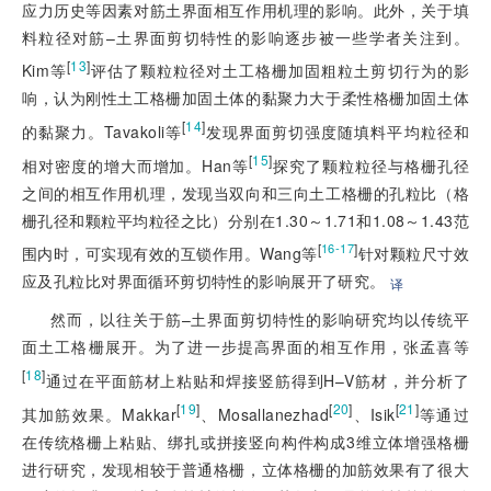
应力历史等因素对筋土界面相互作用机理的影响。此外，关于填
料粒径对筋–土界面剪切特性的影响逐步被一些学者关注到。
[
13
]
Kim等
评估了颗粒粒径对土工格栅加固粗粒土剪切行为的影
响，认为刚性土工格栅加固土体的黏聚力大于柔性格栅加固土体
[
14
]
的黏聚力。Tavakoli等
发现界面剪切强度随填料平均粒径和
[
15
]
相对密度的增大而增加。Han等
探究了颗粒粒径与格栅孔径
之间的相互作用机理，发现当双向和三向土工格栅的孔粒比（格
栅孔径和颗粒平均粒径之比）分别在1.30～1.71和1.08～1.43范
[
]
16-17
围内时，可实现有效的互锁作用。Wang等
针对颗粒尺寸效
应及孔粒比对界面循环剪切特性的影响展开了研究。
译
然而，以往关于筋–土界面剪切特性的影响研究均以传统平
面土工格栅展开。为了进一步提高界面的相互作用，张孟喜等
[
18
]
通过在平面筋材上粘贴和焊接竖筋得到H–V筋材，并分析了
[
19
]
[
20
]
[
21
]
其加筋效果。Makkar
、Mosallanezhad
、Isik
等通过
在传统格栅上粘贴、绑扎或拼接竖向构件构成3维立体增强格栅
进行研究，发现相较于普通格栅，立体格栅的加筋效果有了很大