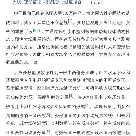
大坝;
变形监控;
模型识别;
过度拟合
transl
中国目前已修建水库大坝9.8万余座，带来巨大社会经济效益
[
1
]
的同时，其安全风险也不容忽视
。变形监测是大坝长期运行安
[
]
2-3
全的重要手段
，常通过分析变形监测数据来诊断坝体结构性
态，预测大坝发展趋势。而构建监控模型是分析大坝变形监测数
据的常用方法，通常根据监控模型预测的预警界限对大坝变形进
行异常预警，因此，构建大坝变形监控模型对于大坝安全管理具
有重要意义。
译
大坝变形监测数据序列一般由两部分组成，即由水库水位和
环境温度变化引起的可逆变形和大坝随时间演变的不可逆变形。
基于监测资料，应用回归方法进行分析，可将影响大坝变形的因
[
4
]
素归结为水压、温度和时效分量
。在3种分量中，水压分量一
[
5
]
般采用上游相对水深3次幂多项式的形式
。温度分量可由多个
[
6
]
[
7
]
周期谐波的三角函数
、变形测量前多段平均气温的线性组合
构成，或对坝体温度计监测数据进行主成分分析，将主成分的线
[
8
]
性组合作为温度分量
。时效分量一般通过预设不同函数进行模