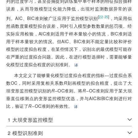
列的过度学习，甚至会捕捉到训练集中单个样本的特征拟合抽样
误差，从而导致模型泛化能力降低，出现对监测数据异常的误
[
]
22-25
判。AIC、BIC准则被广泛应用于监控模型识别
，均采用似
然函数度量模型拟合误差，同时引入模型参数数量的惩罚项。经
实际应用检验，AIC准则适用于样本量较小的情况，BIC准则适
用于样本量较大的情况。但AIC、BIC准则不能定量比较和评价
模型的过度拟合程度，在某些情况下，识别出的最优模型可能存
在严重的过度拟合问题。因此，在进行模型选择时，需要能够量
化模型过度拟合程度的识别准则。
译
本文定义了能够量化模型过度拟合程度的指标—过度拟合系
数OC，同时采用复相关系数
R
刻画模型的拟合精度，提出了大
坝变形监控模型识别的
R
–OC准则。将
R
–OC准则应用于某大坝
垂直位移测点的变形监控模型优选，并与AIC和BIC准则进行对
比，验证了
R
–OC准则的有效性。
译
1
大坝变形监控模型
2
模型识别准则