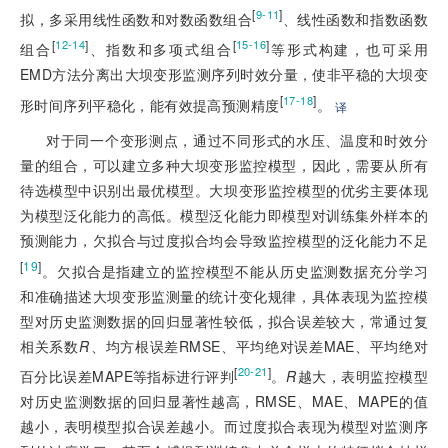
[
]
9-11
拟，多采用线性函数和对数函数组合
、线性函数和指数函数
[
]
[
]
12-14
15-16
组合
、指数和多项式组合
等形式构建，也可采用
EMD方法分离出大坝变形监测序列时效分量，使非平稳的大坝变
[
]
17-18
形时间序列平稳化，能有效提高预测精度
。
译
对于同一个变形测点，通过不同形式的水压、温度和时效分
量的组合，可以建立多种大坝变形监控模型，因此，需要从所有
待选模型中识别出最优模型。大坝变形监控模型的优劣主要体现
为模型泛化能力的高低。模型泛化能力即模型对训练集外样本的
预测能力，欠拟合与过度拟合均会导致监控模型的泛化能力不足
[
19
]
。欠拟合是指建立的监控模型不能从历史监测数据充分学习
和准确描述大坝变形监测量的统计变化规律，具体表现为监控模
型对历史监测数据的回归显著性较低，拟合误差较大，常通过复
相关系数
R
、均方根误差RMSE、平均绝对误差MAE、平均绝对
[
]
20-21
百分比误差MAPE等指标进行评判
。
R
越大，表明监控模型
对历史监测数据的回归显著性越高，RMSE、MAE、MAPE的值
越小，表明模型拟合误差越小。而过度拟合表现为模型对监测序