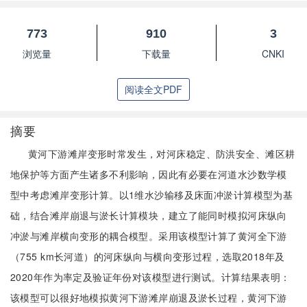
773
910
3
浏览量
下载量
CNKI
阅读全文PDF
摘要
黄河下游滩岸变形时常发生，对河床稳定、防洪安全、滩区耕
地保护等方面产生诸多不利影响，因此有必要在河道水沙数学模
型中考虑滩岸变形计算。以1维水沙输移及床面冲淤计算模型为基
础，结合滩岸崩退与淤长计算模块，建立了能同时模拟河床纵向
冲淤与滩岸横向变形的耦合模型。采用该模型计算了黄河全下游
（755 km长河道）的河床纵向与横向变形过程，选取2018年及
2020年作为率定及验证年份对该模型进行测试。计算结果表明：
该模型可以很好地模拟黄河下游滩岸崩退及淤长过程，黄河下游