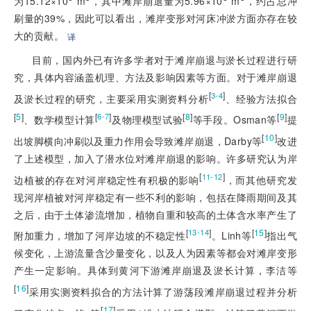
为15.12×10
 m
，其中滩岸崩退量为5.96×10
 m
，约占总冲
刷量的39%，因此可以看出，滩岸变形对河床冲淤方面亦存在较
大的贡献。
译
目前，国内外已有许多学者对于滩岸崩退与淤长过程进行研
究，具体内容涵盖机理、方法及影响因素等方面。对于滩岸崩退
[
]
3-4
及淤长过程的研究，主要采用实测资料分析
、经验方法拟合
[
5
]
[
]
[
8
]
[
9
]
6-7
、数学模型计算
及物理模型试验
等手段。Osman等
提
[
10
]
出坡脚横向冲刷以及重力作用会导致滩岸崩退，Darby等
改进
了上述模型，加入了潜水位对滩岸崩退的影响。许多研究认为岸
[
]
11-12
边植被的存在对河岸稳定性有积极的影响
，而其他研究发
现河岸植被对河岸稳定有一些不利的影响，包括在降雨期间及其
之后，由于土体渗流增加，植物自重和较高的土体含水率产生了
[
]
[
15
]
13-14
附加重力，增加了河岸边坡的不稳定性
。Linh等
指出气
候变化，上游流量含沙量变化，以及人为因素等都会对滩岸变形
产生一定影响。具体到黄河下游滩岸崩退及淤长计算，李洁等
[
16
]
采用实测资料拟合的方法计算了游荡段滩岸崩退过程并分析
[
17
]