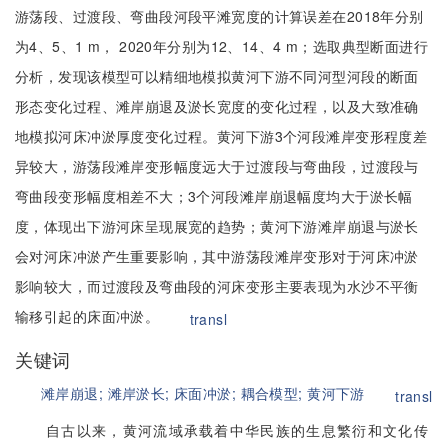
游荡段、过渡段、弯曲段河段平滩宽度的计算误差在2018年分别
为4、5、1 m， 2020年分别为12、14、4 m；选取典型断面进行
分析，发现该模型可以精细地模拟黄河下游不同河型河段的断面
形态变化过程、滩岸崩退及淤长宽度的变化过程，以及大致准确
地模拟河床冲淤厚度变化过程。黄河下游3个河段滩岸变形程度差
异较大，游荡段滩岸变形幅度远大于过渡段与弯曲段，过渡段与
弯曲段变形幅度相差不大；3个河段滩岸崩退幅度均大于淤长幅
度，体现出下游河床呈现展宽的趋势；黄河下游滩岸崩退与淤长
会对河床冲淤产生重要影响，其中游荡段滩岸变形对于河床冲淤
影响较大，而过渡段及弯曲段的河床变形主要表现为水沙不平衡
输移引起的床面冲淤。
transl
关键词
滩岸崩退;
滩岸淤长;
床面冲淤;
耦合模型;
黄河下游
transl
自古以来，黄河流域承载着中华民族的生息繁衍和文化传