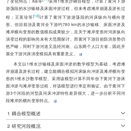
了变化特点；Xia等
采用1维水沙耦合模型，计算了黄河下游
游荡段的水沙输移及床面冲淤过程，但未考虑滩岸崩退及淤长过
[
18
]
程；王英珍等
计算了黄河下游游荡段的河床纵向与横向变
形。但目前涉及黄河全下游约780 km的水沙输移、床面冲淤及
滩岸横向变形的数值模拟成果较少，且关于滩岸变形对河床纵向
演变过程的影响尚未有大范围探讨。而黄河下游目前防洪形势仍
然严峻，同时下游河道又流经河南、山东两个人口大省，因此开
展全下游河床演变模拟具有重要意义。
译
本文以1维水沙输移及床面冲淤的数学模型为基础，考虑滩
岸崩退及淤长过程，建立能耦合模拟河床纵向冲淤及滩岸横向变
形的1维水沙数学模型。采用该模型计算不同年份下黄河下游床
面冲淤与滩岸变形过程，对该模型进行率定和验证。由于黄河下
游3个河段的河型及河床冲淤特性差异很大，进一步分析不同河
段滩岸的横向变形特点。
译
1
耦合模型概述
2
研究河段概况