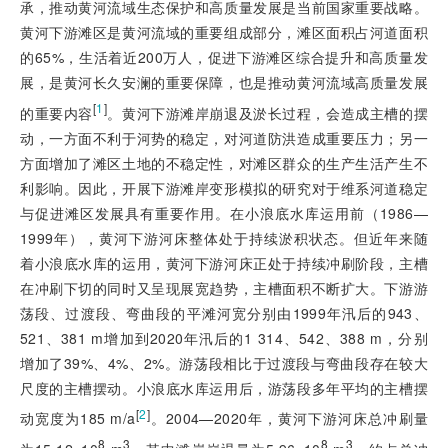
承，推动黄河流域生态保护和高质量发展是当前国家重要战略。
黄河下游滩区是黄河流域的重要组成部分，滩区面积占河道面积
的65%，生活着近200万人，促进下游滩区综合提升和高质量发
展，是黄河长久安澜的重要保障，也是推动黄河流域高质量发展
[
1
]
的重要内容
。黄河下游滩岸崩退及淤长过程，会造成主槽的摆
动，一方面不利于河势的稳定，对河道防洪造成重要压力；另一
方面增加了滩区土地的不稳定性，对滩区群众的生产生活产生不
利影响。因此，开展下游滩岸变形模拟的研究对于维系河道稳定
与促进滩区发展具有重要作用。在小浪底水库运用前（1986—
1999年），黄河下游河床整体处于持续淤积状态。但近年来随
着小浪底水库的运用，黄河下游河床正处于持续冲刷阶段，主槽
在冲刷下切的同时又呈现展宽趋势，主槽面积不断扩大。下游游
荡段、过渡段、弯曲段的平滩河宽分别由1999年汛后的943、
521、381 m增加到2020年汛后的1 314、542、388 m，分别
增加了39%、4%、2%。游荡段相比于过渡段与弯曲段存在较大
尺度的主槽摆动。小浪底水库运用后，游荡段多年平均的主槽摆
[
2
]
动宽度为185 m/a
。2004—2020年，黄河下游河床总冲刷量
8
3
8
3