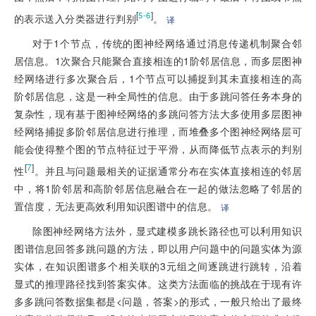
[
]
5-6
的表示送入分类器进行判别
。
译
对于1个节点，传统的图神经网络通过消息传递机制聚合邻
居信息。1次聚合只能聚合直接相连的1阶邻居信息，而多层图神
经网络进行多次聚合后，1个节点可以捕捉到其未直接相连的高
阶邻居信息，这是一种全局性的信息。由于多跳问答任务本身的
复杂性，现有基于图神经网络的多跳问答方法大多使用多层图神
经网络捕捉多阶邻居信息进行推理，而堆叠多个图神经网络层可
能会使得整个图的节点特征过于平滑，从而降低节点表示的判别
[
7
]
性
。并且与问题最相关的证据通常分布在实体直接相连的邻居
中，将1阶邻居和高阶邻居信息融合在一起的做法忽略了邻居的
置信度，无法更高效利用知识图谱中的信息。
译
除图神经网络方法外，显式建模多跳长路径也可以利用知识
图谱信息回答多跳问题的方法，即以用户问题中的问题实体为源
实体，在知识图谱多个相关联的3元组之间逐跳进行跳转，沿着
显式的推理路径找到答案实体。这类方法面临的挑战在于现有许
多多跳问答数据集都是
<
问题，答案
>
的形式，一般只给出了最终