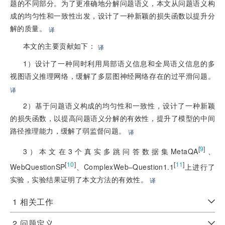
题的不同部分。为了更准确地分解问题语义，本文从问题语义构
成的均匀性和一致性出发，设计了一种新颖的损失函数以提升分
解的质量。
译
本文的主要贡献如下：
译
1）设计了一种同时利用局部语义信息和全局语义信息的多
视图语义推理网络，缓解了多层图神经网络存在的过平滑问题。
译
2）基于问题语义构成的均匀性和一致性，设计了一种新颖
的损失函数，以提高问题语义分解的有效性，提升了模型的中间
路径推理能力，缓解了弱监督问题。
译
[
9
]
3）本文在3个真实多跳问答数据集MetaQA
、
[
10
]
[
11
]
WebQuestionSP
、ComplexWeb–Question1.1
上进行了
实验，实验结果证明了本文方法的有效性。
译
1
相关工作
2
问题定义