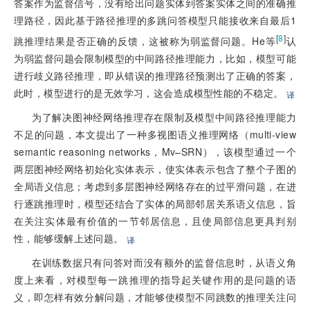
答案作为监督信号，没有给出问题实体到答案实体之间的准确推
理路径，因此基于路径推理的多跳问答模型只能接收来自最后1
[
8
]
跳推理结果是否正确的反馈，这被称为弱监督问题。He等
认
为弱监督问题会限制模型的中间路径推理能力，比如，模型可能
进行歧义路径推理，即从错误的推理路径预测出了正确的答案，
此时，模型进行的是无效学习，这会造成模型性能的不稳定。
译
为了解决图神经网络推理存在限制及模型中间路径推理能力
不足的问题，本文提出了一种多视图语义推理网络（multi-view
semantic reasoning networks，Mv–SRN），该模型通过一个
两层图神经网络初始化实体表示，使实体表示包含了整个子图的
全局语义信息；考虑到多层图神经网络存在的过平滑问题，在进
行逐跳推理时，模型还结合了实体的局部邻居关系语义信息，旨
在关注实体最有价值的一节邻居信息，且使局部信息更具判别
性，能够缓解上述问题。
译
在训练数据只有问答对而没有额外的监督信息时，从语义角
度上来看，对模型每一跳推理的指导起关键作用的是问题的语
义，即怎样有效分解问题，才能够使模型不同跳数的推理关注问