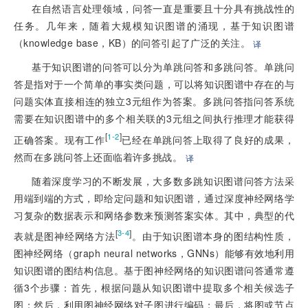
在自然语言处理领域，问答一直是重要且十分具有挑战性的
任务。几年来，随着大规模知识图谱的涌现，基于知识图谱
（knowledge base，KB）的问答引起了广泛的关注。
译
基于知识图谱的问答可以分为单跳问答和多跳问答。单跳问
答是指对于一个简单的事实类问题，可以将知识图谱中存在的与
问题实体直接相连的独立3元组作为答案。多跳问答指问答系统
需要在知识图谱中的多个相关联的3元组之间执行推理才能获得
[
]
1-2
正确答案。现有工作
已经在单跳问答上取得了良好的成果，
然而在多跳问答上还面临着许多挑战。
译
随着深度学习的不断发展，大多数多跳知识图谱问答方法采
用端到端的方式，即给定问题和知识图谱，通过深度神经网络学
习复杂的数据表示和网络参数来预测答案实体。其中，典型的代
[
]
3-4
表就是图神经网络方法
。由于知识图谱本身的图结构性质，
图神经网络（graph neural networks，GNNs）能够有效地利用
知识图谱的图结构信息。基于图神经网络的知识图谱问答通常遵
循3个步骤：首先，根据问题从知识图谱中提取多个相关候选子
图；然后，利用图神经网络对子图进行编码；最后，将图或节点