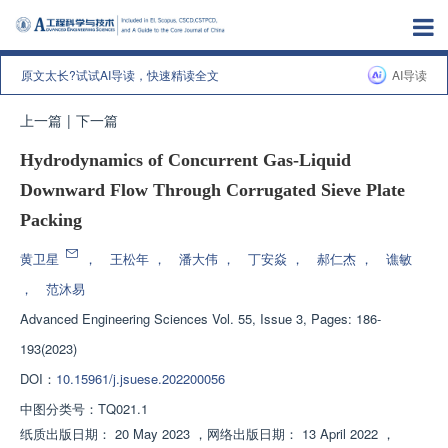
原文太长?试试AI导读，快速精读全文
AI导读
上一篇
|
下一篇
Hydrodynamics of Concurrent Gas-Liquid
Downward Flow Through Corrugated Sieve Plate
Packing
黄卫星
，
王松年
，
潘大伟
，
丁安焱
，
郝仁杰
，
谯敏
，
范沐易
Advanced Engineering Sciences
Vol. 55, Issue 3, Pages: 186-
193(2023)
DOI：
10.15961/j.jsuese.202200056
中图分类号：
TQ021.1
纸质出版日期：
20 May 2023
，
网络出版日期：
13 April 2022
，