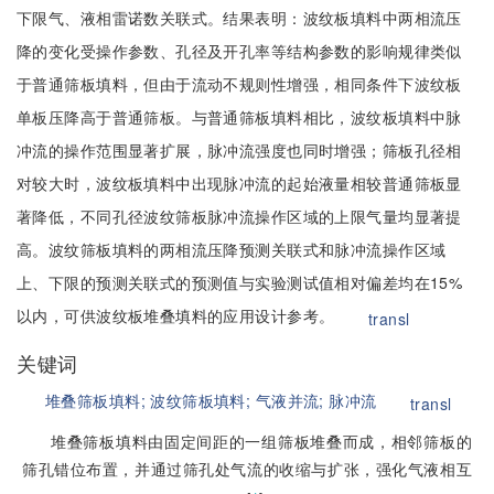
下限气、液相雷诺数关联式。结果表明：波纹板填料中两相流压
降的变化受操作参数、孔径及开孔率等结构参数的影响规律类似
于普通筛板填料，但由于流动不规则性增强，相同条件下波纹板
单板压降高于普通筛板。与普通筛板填料相比，波纹板填料中脉
冲流的操作范围显著扩展，脉冲流强度也同时增强；筛板孔径相
对较大时，波纹板填料中出现脉冲流的起始液量相较普通筛板显
著降低，不同孔径波纹筛板脉冲流操作区域的上限气量均显著提
高。波纹筛板填料的两相流压降预测关联式和脉冲流操作区域
上、下限的预测关联式的预测值与实验测试值相对偏差均在15%
以内，可供波纹板堆叠填料的应用设计参考。
transl
关键词
堆叠筛板填料;
波纹筛板填料;
气液并流;
脉冲流
transl
堆叠筛板填料由固定间距的一组筛板堆叠而成，相邻筛板的
筛孔错位布置，并通过筛孔处气流的收缩与扩张，强化气液相互