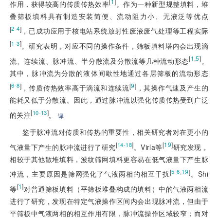
[
1
]
作用，获得较高的传质传热效率
。作为一种新型规整填料，堆
叠筛板填料具有制造安装简便、流动阻力小、无液泛等优点
[
]
2-4
，已成功应用于核电站系统放射性废液废气处理等工程实际
[
]
1-3
。研究表明，对应不同的操作条件，筛板填料塔内会出现滴
[
1
,
5
]
流、连续流、脉冲流、半分散流及分散流等几种流动形态
。
其中，脉冲流为分散的液体间歇性地通过各层筛板的流动形态
[
]
[
9
]
6-8
，传质传热效率高于滴流和连续流
，其操作气速及产生的
能耗又低于分散流。因此，通过脉冲流以强化传质传热受到广泛
[
]
10-13
的关注
。
译
鉴于脉冲流对传质和传热的重要性，相关研究者对在更小的
[
]
[
19
]
14-18
气液量下产生的脉冲流进行了研究
。Virla等
研究发现，
相较于其他散堆填料，波纹筛网填料更容易在低气液量下产生脉
[
,
19
]
5-6
冲流，主要原因是筛网强化了气液两相的相互干扰
。Shi
[
1
]
等
对普通筛板填料（平筛板堆叠构成的填料）中的气液两相流
进行了研究，发现在特定气液操作区间内会出现脉冲流，但由于
平筛板中气液两相的相互作用有限，脉冲流操作区域较窄；而对