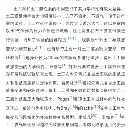
土工布和土工膜性质的不同造成了其力学特性有较大差异。
土工膜延伸率较大但强度较小，几乎不透水、不透气，便于进行
室内试验；土工布延伸率较小，强度大，透水透气，难以在室内
以水/气体作为压力介质进行试验，往往需要在布下设置薄膜进
[
]
14-16
行试验，增加了试验的困难程度
。现阶段针对土工布鼓胀
[
11
]
变形的研究较少
，已有研究主要针对土工膜的鼓胀变形。李
[
17
]
旺林等
选择外径为20 cm的试验设备进行试验，得出土工膜
[
16
]
鼓胀变形的力学特性。薛霞等
针对分离式复合土工膜鼓胀变
形开展胀破试验研究发现，土工布对分离式复合土工膜的胀破压
[
9
]
力和胀破高度起决定性作用。普勇柽等
模拟分离式复合土工膜
鼓胀变形和破坏过程，得出土工膜和有效布层数都会影响复合土
[
7
]
工膜的鼓胀压力和张应力。Peggs
发现土工合成材料的气胀变
[
18
]
[
19
]
形形态一般近似为半球状，故Bray
和Rachik
等将土工膜气
[
20
]
[
21
]
胀变形问题简化为多轴拉伸变形模型。张博凡
、卫如春
将
土工膜气胀变形问题称为鼓胀变形问题。考虑到球形顶点的变形