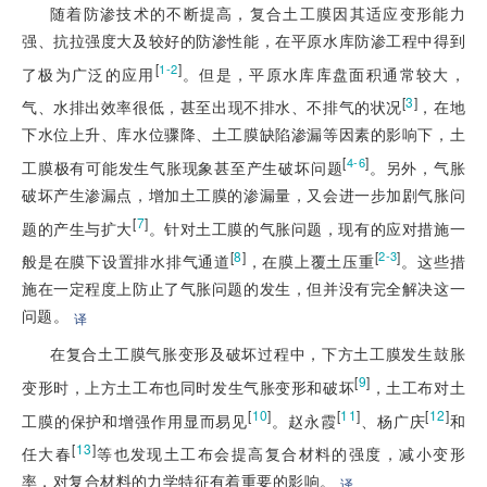
随着防渗技术的不断提高，复合土工膜因其适应变形能力
强、抗拉强度大及较好的防渗性能，在平原水库防渗工程中得到
[
]
1-2
了极为广泛的应用
。但是，平原水库库盘面积通常较大，
[
3
]
气、水排出效率很低，甚至出现不排水、不排气的状况
，在地
下水位上升、库水位骤降、土工膜缺陷渗漏等因素的影响下，土
[
]
4-6
工膜极有可能发生气胀现象甚至产生破坏问题
。另外，气胀
破坏产生渗漏点，增加土工膜的渗漏量，又会进一步加剧气胀问
[
7
]
题的产生与扩大
。针对土工膜的气胀问题，现有的应对措施一
[
8
]
[
]
2-3
般是在膜下设置排水排气通道
，在膜上覆土压重
。这些措
施在一定程度上防止了气胀问题的发生，但并没有完全解决这一
问题。
译
在复合土工膜气胀变形及破坏过程中，下方土工膜发生鼓胀
[
9
]
变形时，上方土工布也同时发生气胀变形和破坏
，土工布对土
[
10
]
[
11
]
[
12
]
工膜的保护和增强作用显而易见
。赵永霞
、杨广庆
和
[
13
]
任大春
等也发现土工布会提高复合材料的强度，减小变形
率，对复合材料的力学特征有着重要的影响。
译