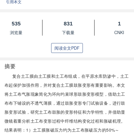
引用本文
535
831
1
浏览量
下载量
CNKI
阅读全文PDF
摘要
复合土工膜由土工膜和土工布组成，在平原水库防渗中，土工
布起保护加强作用，并对复合土工膜鼓胀变形有重要影响。本文
将土工布气胀现象简化为环向约束球形鼓胀变形模型，借助土工
布布下铺设的不透气薄膜，通过鼓胀变形专门试验设备，进行鼓
胀变形试验，研究土工布鼓胀的变形特征和力学特性，并借助显
微镜着重分析土工布变形过程中纤维结构变化过程和胀破机理。
结果表明：1）土工膜胀破压力约为土工布胀破压力的50%～