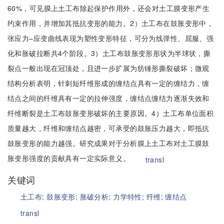
60%，可见膜上土工布除起保护作用外，还会对土工膜变形产生
约束作用，并增加其抵抗变形的能力。2）土工布在鼓胀变形中，
张应力–应变曲线表现为塑性变形特征，可分为线弹性、屈服、强
化和胀破拉断共4个阶段。3）土工布鼓胀变形形状为半球状，撕
裂点一般出现在冠顶处，且进一步扩展为纺锤形撕裂破坏；微观
结构分析表明，针刺短纤维形成的缠结点具有一定的缠结力，缠
结点之间的纤维具有一定的拉伸强度，缠结点缠结力逐渐失效和
纤维断裂是土工布鼓胀变形破坏的主要原因。4）土工布单位面积
质量越大，纤维和缠结点越密，可承受的鼓胀压力越大，即抵抗
鼓胀变形的能力越强。研究成果对于分析膜上土工布对土工膜鼓
胀变形强度的贡献具有一定实际意义。
transl
关键词
土工布;
鼓胀变形;
胀破分析;
力学特性;
纤维;
缠结点
transl