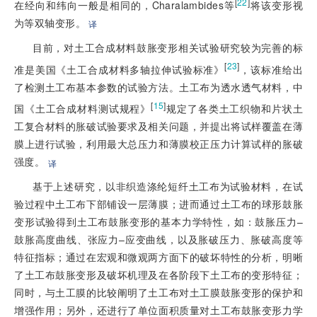
[
22
]
在经向和纬向一般是相同的，Charalambides等
将该变形视
为等双轴变形。
译
目前，对土工合成材料鼓胀变形相关试验研究较为完善的标
[
23
]
准是美国《土工合成材料多轴拉伸试验标准》
，该标准给出
了检测土工布基本参数的试验方法。土工布为透水透气材料，中
[
15
]
国《土工合成材料测试规程》
规定了各类土工织物和片状土
工复合材料的胀破试验要求及相关问题，并提出将试样覆盖在薄
膜上进行试验，利用最大总压力和薄膜校正压力计算试样的胀破
强度。
译
基于上述研究，以非织造涤纶短纤土工布为试验材料，在试
验过程中土工布下部铺设一层薄膜；进而通过土工布的球形鼓胀
变形试验得到土工布鼓胀变形的基本力学特性，如：鼓胀压力–
鼓胀高度曲线、张应力–应变曲线，以及胀破压力、胀破高度等
特征指标；通过在宏观和微观两方面下的破坏特性的分析，明晰
了土工布鼓胀变形及破坏机理及在各阶段下土工布的变形特征；
同时，与土工膜的比较阐明了土工布对土工膜鼓胀变形的保护和
增强作用；另外，还进行了单位面积质量对土工布鼓胀变形力学