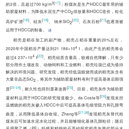
3[
17
]
的2倍，且超过700 kg/m
；粉煤灰是生产HDCC最常用的辅
助胶凝材料，为降低水泥生产中CO
排放量和HDCC造价，粒化
2
[
18
]
[
19
]
[
20
]
[
21
]
高炉矿渣
、硅灰
、 纳米SiO
、石灰石粉
也逐渐被
2
运用于HDCC的制备。
译
稻壳是稻谷加工的副产物，稻壳占稻谷重量的20%左右，
4
2020年中国稻谷产量达到21 186×10
 t，由此产生的稻壳将会
4
[
22
]
超过4 237×10
 t
。稻壳硅质含量高，较难自然降解，只有少
部分用作土壤改良、动物饲料和工业燃料，稻壳垃圾已成为亟待
解决的环境问题。研究发现，稻壳经低温煅烧而成的稻壳灰含有
大量非晶态SiO
，将其作为辅助胶凝材料有利于提高基体后期强
2
[
]
[
25
]
23-24
度
，耐久性也得到显著改善
。目前，稻壳灰作为辅助胶
[
26
]
凝材料运用于HDCC的研究报道极少。da Costa等
发现未控
温燃烧的稻壳灰掺入HDCC中后可提高基体毛细管阻力和孔隙弯
[
]
27-28
曲度，从而降低基体自收缩。Zhang等
发现稻壳灰替代粉
煤灰后可加速水泥水化过程，并且能够细化基体孔隙粒径；随后
采用聚乙烯（PE）纤维和精细的石英砂探究稻壳灰替代部分水