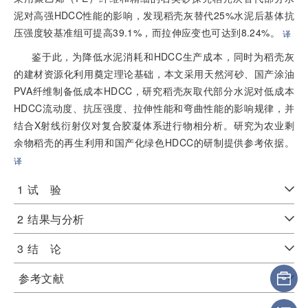
泥对高强HDCC性能的影响，发现稻壳灰替代25%水泥后基体抗
压强度较基准组可提高39.1%，而拉伸应变也可达到8.24%。
译
鉴于此，为降低水泥消耗和HDCC生产成本，同时为稻壳灰
的建材资源化利用奠定理论基础，本文采用天然河砂、国产涂油
PVA纤维制备低成本HDCC，研究稻壳灰取代部分水泥对低成本
HDCC流动度、抗压强度、拉伸性能和弯曲性能的影响规律，并
结合X射线衍射仪对复合胶凝体系进行物相分析。研究为农业剩
余物稻壳的再生利用和国产化绿色HDCC的研制提供参考依据。
译
1
试 验
2
结果与分析
3
结 论
参考文献