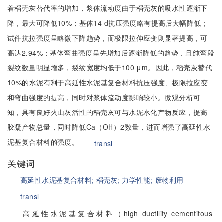
着稻壳灰替代率的增加，浆体流动度由于稻壳灰的吸水性逐渐下
降，最大可降低10%；基体14 d抗压强度略有提高后大幅降低；
试件抗拉强度呈略微下降趋势，而极限拉伸应变则显著提高，可
高达2.94%；基体弯曲强度呈先增加后逐渐降低的趋势，且纯弯段
裂纹数量明显增多，裂纹宽度均低于100 μm。因此，稻壳灰替代
10%的水泥有利于高延性水泥基复合材料抗压强度、极限拉应变
和弯曲强度的提高，同时对浆体流动度影响较小。微观分析可
知，具有良好火山灰活性的稻壳灰可与水泥水化产物反应，提高
胶凝产物总量，同时降低Ca（OH）2数量，进而增强了高延性水
泥基复合材料的强度。
transl
关键词
高延性水泥基复合材料;
稻壳灰;
力学性能;
废物利用
transl
高延性水泥基复合材料（high ductility cementitous