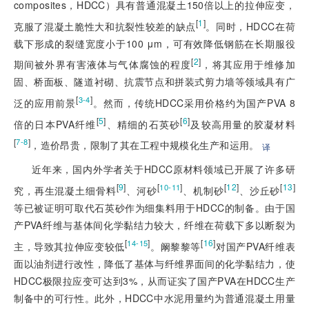
composites，HDCC）具有普通混凝土150倍以上的拉伸应变，
[
1
]
克服了混凝土脆性大和抗裂性较差的缺点
。同时，HDCC在荷
载下形成的裂缝宽度小于100 μm，可有效降低钢筋在长期服役
[
2
]
期间被外界有害液体与气体腐蚀的程度
，将其应用于维修加
固、桥面板、隧道衬砌、抗震节点和拼装式剪力墙等领域具有广
[
]
3-4
泛的应用前景
。然而，传统HDCC采用价格约为国产PVA 8
[
5
]
[
6
]
倍的日本PVA纤维
、精细的石英砂
及较高用量的胶凝材料
[
]
7-8
，造价昂贵，限制了其在工程中规模化生产和运用。
译
近年来，国内外学者关于HDCC原材料领域已开展了许多研
[
9
]
[
]
[
12
]
[
13
]
10-11
究，再生混凝土细骨料
、河砂
、机制砂
、沙丘砂
等已被证明可取代石英砂作为细集料用于HDCC的制备。由于国
产PVA纤维与基体间化学黏结力较大，纤维在荷载下多以断裂为
[
]
[
16
]
14-15
主，导致其拉伸应变较低
。阚黎黎等
对国产PVA纤维表
面以油剂进行改性，降低了基体与纤维界面间的化学黏结力，使
HDCC极限拉应变可达到3%，从而证实了国产PVA在HDCC生产
制备中的可行性。此外，HDCC中水泥用量约为普通混凝土用量