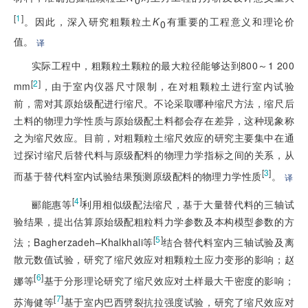
0
[
1
]
。因此，深入研究粗颗粒土
K
有重要的工程意义和理论价
0
值。
译
实际工程中，粗颗粒土颗粒的最大粒径能够达到800～1 200
[
2
]
mm
，由于室内仪器尺寸限制，在对粗颗粒土进行室内试验
前，需对其原始级配进行缩尺。不论采取哪种缩尺方法，缩尺后
土料的物理力学性质与原始级配土料都会存在差异，这种现象称
之为缩尺效应。目前，对粗颗粒土缩尺效应的研究主要集中在通
过探讨缩尺后替代料与原级配料的物理力学指标之间的关系，从
[
3
]
而基于替代料室内试验结果预测原级配料的物理力学性质
。
译
[
4
]
郦能惠等
利用相似级配法缩尺，基于大量替代料的三轴试
验结果，提出估算原始级配粗粒料力学参数及本构模型参数的方
[
5
]
法；Bagherzadeh–Khalkhali等
结合替代料室内三轴试验及离
散元数值试验，研究了缩尺效应对粗颗粒土应力变形的影响；赵
[
6
]
娜等
基于分形理论研究了缩尺效应对土样最大干密度的影响；
[
7
]
苏海健等
基于室内巴西劈裂抗拉强度试验，研究了缩尺效应对