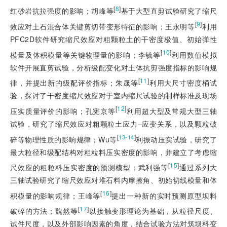
[
8
]
红砂岩抗拉强度的影响；胡峰等
基于大型直剪试验研究了缩尺
[
9
]
效应对土石混合体关键剪切带变形特征的影响；王永明等
利用
PFC2D软件研究缩尺效应对粗颗粒土的干密度极值、初始弹性
[
10
]
模量及体积模量等关键物理量的影响；李毓等
利用数值模拟
软件开展直剪试验，分析级配变化对土体抗剪强度指标的影响规
[
11
]
律，并提出新的级配评价指标；朱晟等
利用大尺寸密度桶试
验，探讨了干密度缩尺效应对于室内缩尺试验的制样标准及现场
[
12
]
压实质量评价的影响；孔宪京等
利用超大型及常规大型三轴
试验，研究了缩尺效应对粗颗粒土应力–应变关系，以及颗粒破
[
]
13-14
碎等物理性质的影响规律；Wu等
利振动压实试验，研究了
最大粒径和级配结构对粗粒料压实密度的影响，并建立了考虑缩
[
15
]
尺效应的粗粒料压实密度的预测模型；武利强等
通过系列大
三轴试验研究了缩尺效应对堆石料内摩擦角、初始切线模量和体
[
16
]
积模量的影响规律；王峰等
提出一种新的实时预测原型坝料
[
17
]
破碎的方法；魏然等
以接触变形理论为基础，从粒径尺度、
试件尺度，以及外部影响因素的角度，结合试验方法对筑坝料变