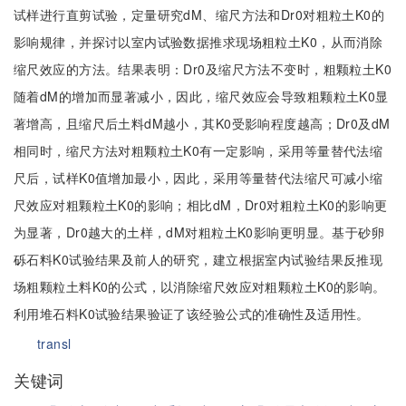
试样进行直剪试验，定量研究dM、缩尺方法和Dr0对粗粒土K0的
影响规律，并探讨以室内试验数据推求现场粗粒土K0，从而消除
缩尺效应的方法。结果表明：Dr0及缩尺方法不变时，粗颗粒土K0
随着dM的增加而显著减小，因此，缩尺效应会导致粗颗粒土K0显
著增高，且缩尺后土料dM越小，其K0受影响程度越高；Dr0及dM
相同时，缩尺方法对粗颗粒土K0有一定影响，采用等量替代法缩
尺后，试样K0值增加最小，因此，采用等量替代法缩尺可减小缩
尺效应对粗颗粒土K0的影响；相比dM，Dr0对粗粒土K0的影响更
为显著，Dr0越大的土样，dM对粗粒土K0影响更明显。基于砂卵
砾石料K0试验结果及前人的研究，建立根据室内试验结果反推现
场粗颗粒土料K0的公式，以消除缩尺效应对粗颗粒土K0的影响。
利用堆石料K0试验结果验证了该经验公式的准确性及适用性。
transl
关键词