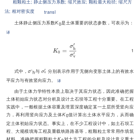
粗颗粒土;
静止侧压力系数;
缩尺效应;
颗粒最大粒径;
缩尺方
法;
相对密实度
transl
土体静止侧压力系数
K
是土体重要的状态参数，可表示为：
0
译
′
σ
h
1
K
0
=
=
σ
h
′
σ
v
′
K
0
′
σ
v
′
式中，
σ'
与
分别表示作用于无侧向变形土体上的有效水
h
σ
v
平应力与有效竖向应力。
译
由于土体力学特性本质上取决于其应力状态，因此准确把握
土体初始应力状态对分析及设计土石坝等工程十分重要。在工程
实践中，一般根据土体容重及埋置深度确定某一土层所受竖向应
力，再利用竖向应力及土体
K
值计算出土体水平应力，从而确
0
定土体初始应力状态。事实上，在不少工程设计中，如土石坝工
程、大规模填海工程及重载铁路路基等，粗颗粒土常常用作填筑
材料，准确把握粗颗粒土
K
对土方工程的分析及设计意义重大