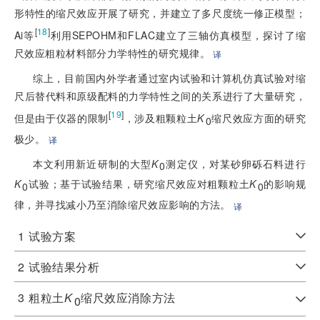
形特性的缩尺效应开展了研究，并建立了多尺度统一修正模型；
[
18
]
Ai等
利用SEPOHM和FLAC建立了三轴仿真模型，探讨了缩
尺效应粗粒材料部分力学特性的研究规律。
译
综上，目前国内外学者通过室内试验和计算机仿真试验对缩
尺后替代料和原级配料的力学特性之间的关系进行了大量研究，
[
19
]
但是由于仪器的限制
，涉及粗颗粒土
K
缩尺效应方面的研究
0
极少。
译
本文利用新近研制的大型
K
测定仪，对某砂卵砾石料进行
0
K
试验；基于试验结果，研究缩尺效应对粗颗粒土
K
的影响规
0
0
律，并寻找减小乃至消除缩尺效应影响的方法。
译
1
试验方案
2
试验结果分析
3
粗粒土
K
缩尺效应消除方法
0