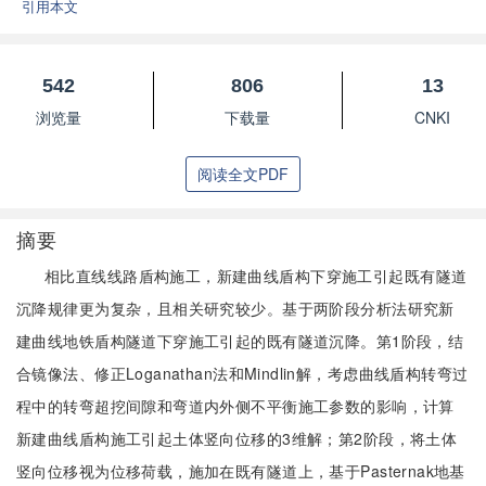
引用本文
542
806
13
浏览量
下载量
CNKI
阅读全文PDF
摘要
相比直线线路盾构施工，新建曲线盾构下穿施工引起既有隧道
沉降规律更为复杂，且相关研究较少。基于两阶段分析法研究新
建曲线地铁盾构隧道下穿施工引起的既有隧道沉降。第1阶段，结
合镜像法、修正Loganathan法和Mindlin解，考虑曲线盾构转弯过
程中的转弯超挖间隙和弯道内外侧不平衡施工参数的影响，计算
新建曲线盾构施工引起土体竖向位移的3维解；第2阶段，将土体
竖向位移视为位移荷载，施加在既有隧道上，基于Pasternak地基