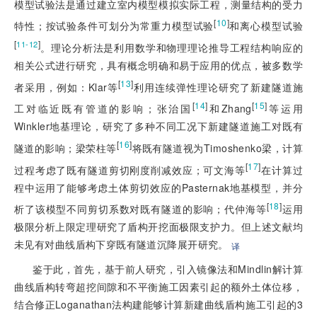
模型试验法是通过建立室内模型模拟实际工程，测量结构的受力
[
10
]
特性；按试验条件可划分为常重力模型试验
和离心模型试验
[
]
11-12
。理论分析法是利用数学和物理理论推导工程结构响应的
相关公式进行研究，具有概念明确和易于应用的优点，被多数学
[
13
]
者采用，例如：Klar等
利用连续弹性理论研究了新建隧道施
[
14
]
[
15
]
工对临近既有管道的影响；张治国
和Zhang
等运用
Winkler地基理论，研究了多种不同工况下新建隧道施工对既有
[
16
]
隧道的影响；梁荣柱等
将既有隧道视为Timoshenko梁，计算
[
17
]
过程考虑了既有隧道剪切刚度削减效应；可文海等
在计算过
程中运用了能够考虑土体剪切效应的Pasternak地基模型，并分
[
18
]
析了该模型不同剪切系数对既有隧道的影响；代仲海等
运用
极限分析上限定理研究了盾构开挖面极限支护力。但上述文献均
未见有对曲线盾构下穿既有隧道沉降展开研究。
译
鉴于此，首先，基于前人研究，引入镜像法和Mindlin解计算
曲线盾构转弯超挖间隙和不平衡施工因素引起的额外土体位移，
结合修正Loganathan法构建能够计算新建曲线盾构施工引起的3