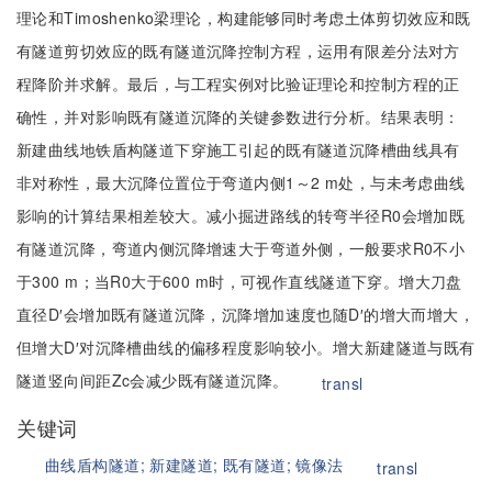
理论和Timoshenko梁理论，构建能够同时考虑土体剪切效应和既
有隧道剪切效应的既有隧道沉降控制方程，运用有限差分法对方
程降阶并求解。最后，与工程实例对比验证理论和控制方程的正
确性，并对影响既有隧道沉降的关键参数进行分析。结果表明：
新建曲线地铁盾构隧道下穿施工引起的既有隧道沉降槽曲线具有
非对称性，最大沉降位置位于弯道内侧1～2 m处，与未考虑曲线
影响的计算结果相差较大。减小掘进路线的转弯半径R0会增加既
有隧道沉降，弯道内侧沉降增速大于弯道外侧，一般要求R0不小
于300 m；当R0大于600 m时，可视作直线隧道下穿。增大刀盘
直径D′会增加既有隧道沉降，沉降增加速度也随D′的增大而增大，
但增大D′对沉降槽曲线的偏移程度影响较小。增大新建隧道与既有
隧道竖向间距Zc会减少既有隧道沉降。
transl
关键词
曲线盾构隧道;
新建隧道;
既有隧道;
镜像法
transl