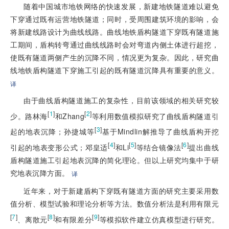
随着中国城市地铁网络的快速发展，新建地铁隧道难以避免
下穿通过既有运营地铁隧道；同时，受周围建筑环境的影响，会
将新建线路设计为曲线线路。曲线地铁盾构隧道下穿既有隧道施
工期间，盾构转弯通过曲线线路时会对弯道内侧土体进行超挖，
使既有隧道两侧产生的沉降不同，情况更为复杂。因此，研究曲
线地铁盾构隧道下穿施工引起的既有隧道沉降具有重要的意义。
译
由于曲线盾构隧道施工的复杂性，目前该领域的相关研究较
[
1
]
[
2
]
少。路林海
和Zhang
等利用数值模拟研究了曲线盾构隧道引
[
3
]
起的地表沉降；孙捷城等
基于Mindlin解推导了曲线盾构开挖
[
4
]
[
5
]
[
6
]
引起的地表变形公式；邓皇适
和Li
等结合镜像法
提出曲线
盾构隧道施工引起地表沉降的简化理论。但以上研究均集中于研
究地表沉降方面。
译
近年来，对于新建盾构下穿既有隧道方面的研究主要采用数
值分析、模型试验和理论分析等方法。数值分析法是利用有限元
[
7
]
[
8
]
[
9
]
、离散元
和有限差分
等模拟软件建立仿真模型进行研究。