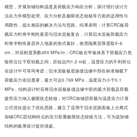
模型，开展加铺结构温度及荷载应力响应分析，探讨现行设计方
法在力学模型处理、应力分析及极限状态校核等方面的适用性与
局限性，提出相应的解决方法与思路。结果表明：计算CRC板荷
载应力时将半刚性基层与旧水泥板复合，计算旧水泥板荷载应力
时将半刚性基层并入地基的形式最好，推荐隔离层厚度取5~6
cm，对应刚度系数450 MPa/m；CRC板在窄板体系下荷载应力危
险荷位位于双轮载之间，距短边约1.2 m处，温度应力的不利荷位
在设计中可等同考虑；旧水泥板板底纵缝边缘中部在标准轴载下
荷载应力依旧显著，最大可达0.769 MPa，温度应力小于0.1
MPa，结构设计时应将旧水泥板纵缝边缘中部的最大荷载及荷载
疲劳应力纳入极限状态校核；对CRC加铺层荷载与温度应力计算
公式优化提出了优化思路，建立了适用于旧水泥路面板上分离式
加铺CRC层结构特点的应力双重极限状态校核方法，可为该加铺
结构的板厚设计提供借鉴。