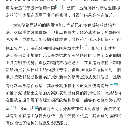
[
]
3‒4
用寿命远低于设计使用年限
。然而，当前所针对新建道面拟
定的设计体系在应用于养护维修时，其设计结果会存在偏差。
为恢复路面结构的路用性能，当前已有多种成熟的处治方
法。拆除重建效果最好，但其工程量大，经济成本高；局部修复
见效快、成本低，但长期性能较差；共振碎石化环境负荷小，但
[
]
5‒8
施工复杂，无法充分利用旧板的承载能力
。相较于上述方
法，采用直接加铺处治大多数结构尚可的路段时，在全寿命周期
上具有明显优势。直接加铺的核心理念为，在原路面结构上加铺
新结构层以延长路面结构服役寿命。但当加铺沥青结构层时，旧
板的接缝和裂缝很容易扩展到新铺的沥青层形成反射裂缝，且沥
[
]
9‒10
青材料本身存在缺陷，其在长期服役中的耐久性仍需提升
。
加铺水泥混凝土面层的方案则表现出优良的路用性能，此类结构
在重载交通作用下表现出极高的结构刚度，能够有效控制路表弯
[
11
]
[
12
]
沉
。Sachs
的研究表明，分离式加铺水泥混凝土面层方案
具有对原有路面修复要求低，施工便捷的优点，其设置的隔离层
有效增强了结构的抗反射裂缝能力。