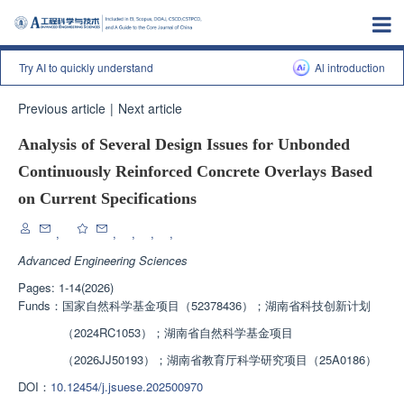
Try AI to quickly understand
Al introduction
Previous article
|
Next article
Analysis of Several Design Issues for Unbonded
Continuously Reinforced Concrete Overlays Based
on Current Specifications
,
,
,
,
,
Advanced Engineering Sciences
Pages: 1-14(2026)
Funds：
国家自然科学基金项目（52378436）；湖南省科技创新计划
（2024RC1053）；湖南省自然科学基金项目
（2026JJ50193）；湖南省教育厅科学研究项目（25A0186）
DOI：
10.12454/j.jsuese.202500970