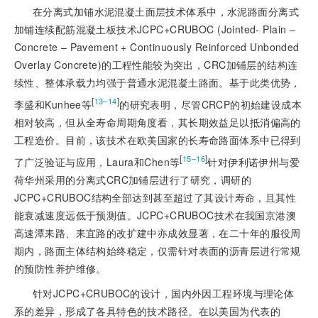
在分离式加铺水泥混凝土面层技术体系中，水泥路面分离式
加铺连续配筋混凝土板技术JCPC+CRUBOC (Jointed- Plain –
Concrete – Pavement + Continuously Reinforced Unbonded
Overlay Concrete)的工程性能较为突出，CRC加铺层的结构连
续性、整体承载力均强于普通水泥混凝土路面。基于此类优势，
[
]
13‒14
李盛和Kunhee等
的研究表明，尽管CRCP的初始建设成本
相对较高，但从全寿命周期角度看，其长期效益足以抵消偏高的
工程造价。目前，该技术在欧美国家的长寿命路面体系中已得到
[
]
15‒16
了广泛验证与应用，Laura和Chen等
针对伊利诺伊州与爱
荷华州采用的分离式CRC加铺层进行了研究，调研的
JCPC+CRUBOC结构全部达到甚至超过了其设计寿命，且其性
能衰减速度远低于预测值。JCPC+CRUBOC技术在我国京港澳
高速潭耒路、耒宜路的改扩建中亦成效显著，在二十年的服役周
期内，路面主体结构始终稳定，仅需针对表面的沥青层进行常规
的预防性养护维修。
针对JCPC+CRUBOC的设计，国内外因工程环境与理论体
系的差异，形成了各具特色的技术路径。在以美国为代表的