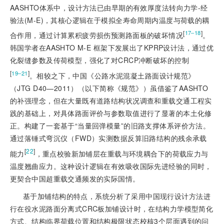
AASHTO体系中，设计方法已由早期的有效厚度法转向力学-经
验法(M-E)，其核心逻辑在于模拟全寿命周期内温度与荷载的耦
[
]
17‒18
合作用，通过计算累积疲劳损伤预测路面板的破坏情况
。
韩国学者在AASHTO M-E 框架下发展出了KPRP设计法，通过优
化裂缝参数及传荷模型，强化了对CRCP冲断破坏的控制
[
]
19‒21
。相较之下，中国《公路水泥混凝土路面设计规范》
（JTG D40—2011）（以下简称《规范》）虽借鉴了AASHTO
的补强理念，但在大量既有道路结构状况调查和重载交通工程实
践的基础上，对具体路面评价与参数取值进行了显著的本土化修
正。构建了一套基于“当量回弹模量”的旧路支撑体系评价方法。
通过落锤式弯沉仪（FWD）实测数据反算旧路结构的残余承载
[
22
]
能力
，重点校验新加铺层在重载与环境耦合下的荷载应力与
温度翘曲应力。这种设计逻辑在有效吸收国际先进经验的同时，
更契合中国超重载交通频发的实际国情。
基于加铺结构的特点，系统分析了采用中国现行设计方法进
行在役水泥路面分离式CRC板加铺设计时，在结构力学模型简化
方式、结构临界荷载位置和结构极限状态校核3个层面遇到的问