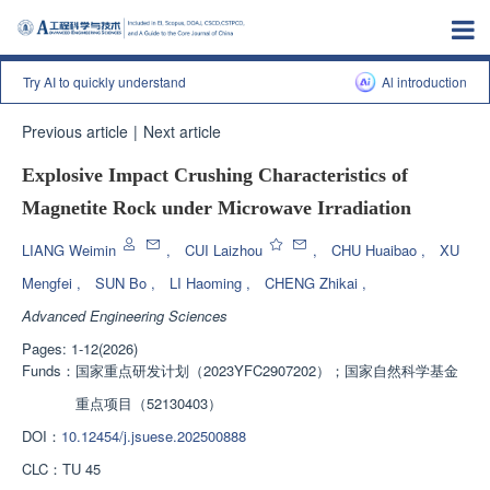
Try AI to quickly understand
Al introduction
Previous article
|
Next article
Explosive Impact Crushing Characteristics of
Magnetite Rock under Microwave Irradiation
LIANG Weimin
,
CUI Laizhou
,
CHU Huaibao
,
XU
Mengfei
,
SUN Bo
,
LI Haoming
,
CHENG Zhikai
,
Advanced Engineering Sciences
Pages: 1-12(2026)
Funds：
国家重点研发计划（2023YFC2907202）；国家自然科学基金
重点项目（52130403）
DOI：
10.12454/j.jsuese.202500888
CLC：
TU 45