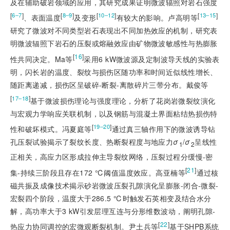
及在辅助破岩领域的应用，其研究成果证明微波辐照对岩石强度
[
]
[
]
[
]
[
]
6‒7
8‒9
10‒12
13‒15
、表面温度
及变形
有较大的影响。卢高明等
研究了微波对不同类型岩石表现出不同加热效应的机制，研究表
明微波辐照下岩石的压裂或熔融效应由矿物微波敏感性与热膨胀
[
16
]
性共同决定。Ma等
采用6 kW微波源及定制波导天线的实验表
明，闪长岩的温度、裂纹与损伤区随功率和时间近似线性增长、
随距离递减，损伤区呈破碎-断裂-离散碎片三带分布。戴俊等
[
]
17‒18
基于微波损伤理论与强度理论，分析了花岗岩微裂纹演化
与宏观力学响应关联机制，以及钢筋与
混凝土界面粘结热损伤特
[
]
19‒20
性和破坏模式。冯夏庭等
通过真三轴作用下的微波诱导钻
孔压裂试验揭示了裂纹长度、热断裂程度与地应力
σ
/
σ
呈线性
1
2
正相关，高应力区形成拉伸主导裂纹网络，压裂过程分缓慢-密
[
21
]
集-持续三阶段且存在172 ℃阈值温度效应。高亚楠等
通过核
磁共振及成像技术揭示砂岩微波压裂孔隙演化呈膨胀-闭合-微裂-
宏裂四个阶段，温度大于286.5 ℃时触发石英相变及结合水分
解，高功率大于3 kW引发层理互连与分形维数波动，阐明孔隙-
[
22
]
热应力协同调控的宏微观断裂机制。尹土兵等
基于SHPB系统