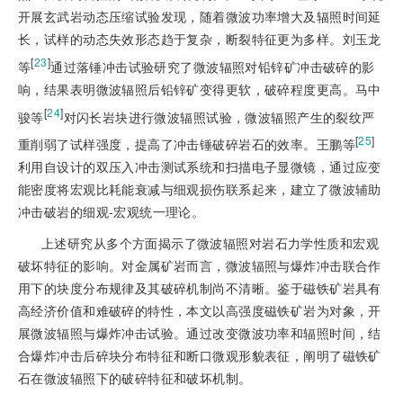
开展玄武岩动态压缩试验发现，随着微波功率增大及辐照时间延
长，试样的动态失效形态趋于复杂，断裂特征更为多样。刘玉龙
[
23
]
等
通过落锤冲击试验研究了微波辐照对铅锌矿冲击破碎的影
响，结果表明微波辐照后铅锌矿变得更软，破碎程度更高。马中
[
24
]
骏等
对闪长岩块进行微波辐照试验，微波辐照产生的裂纹严
[
25
]
重削弱了试样强度，提高了冲击锤破碎岩石的效率。王鹏等
利用自设计的双压入冲击测试系统和扫描电子显微镜，通过应变
能密度将宏观比耗能衰减与细观损伤联系起来，建立了微波辅助
冲击破岩的细观-宏观统一理论。
上述研究从多个方面揭示了微波辐照对岩石力学性质和宏观
破坏特征的影响。对金属矿岩而言，微波辐照与爆炸冲击联合作
用下的块度分布规律及其破碎机制尚不清晰。鉴于磁铁矿岩具有
高经济价值和难破碎的特性，本文以高强度磁铁矿岩为对象，开
展微波辐照与爆炸冲击试验。通过改变微波功率和辐照时间，结
合爆炸冲击后碎块分布特征和断口微观形貌表征，阐明了磁铁矿
石在微波辐照下的破碎特征和破坏机制。