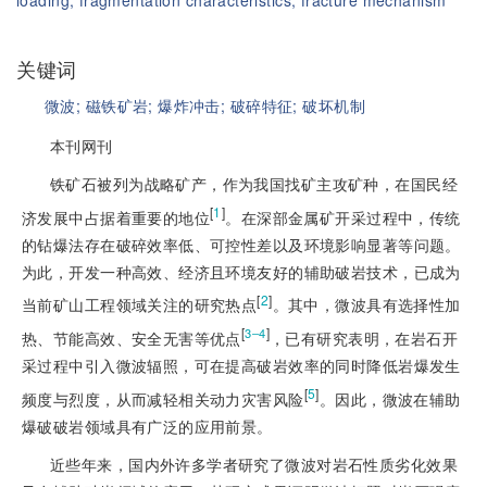
loading;
fragmentation characteristics;
fracture mechanism
关键词
微波;
磁铁矿岩;
爆炸冲击;
破碎特征;
破坏机制
本刊网刊
铁矿石被列为战略矿产，作为我国找矿主攻矿种，在国民经
[
1
]
济发展中占据着重要的地位
。在深部金属矿开采过程中，传统
的钻爆法存在破碎效率低、可控性差以及环境影响显著等问题。
为此，开发一种高效、经济且环境友好的辅助破岩技术，已成为
[
2
]
当前矿山工程领域关注的研究热点
。其中，微波具有选择性加
[
]
3‒4
热、节能高效、安全无害等优点
，已有研究表明，在岩石开
采过程中引入微波辐照，可在提高破岩效率的同时降低岩爆发生
[
5
]
频度与烈度，从而减轻相关动力灾害风险
。因此，微波在辅助
爆破破岩领域具有广泛的应用前景。
近些年来，国内外许多学者研究了微波对岩石性质劣化效果