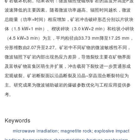
矿岩破坏机制。结果表明：微波辐照使磁铁矿岩的温度升高是P波
波速降低的主要因素。随着微波功率越高、辐照时间越长，微波
总能量（功率×时间）相应增加，矿岩冲击破碎形态分别以片状块
体（1.5 kW×1 min）、楔状碎块（3.0 kW×2 min）和柱状小碎块
（4.5 kW×3 min）为主，平均粒径由33.73 mm降至17.25 mm，
分形维数由2.07升至2.27。矿岩中不同矿物的微波敏感性不同，
微波辐照下矿岩内部出现热应力差异，导致裂纹主要在矿物界面
及富铁矿物富集区萌生并扩展，冲击载荷下裂纹进一步贯通形成
宏观破裂。矿岩断裂面以沿晶断裂及沿晶–穿晶混合断裂特征为
主。研究成果为微波辅助破岩的爆破参数优化与工程应用提供参
考。
Keywords
microwave irradiation;
magnetite rock;
explosive impact