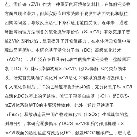
点。零价铁（ZVI）作为一种重要的环境修复材料，在降解污染物
方面展现出潜力，但其实际应用常受限于易发生表面钝化和颗粒
团聚等问题，导致反应活性下降和适用范围受限。近年来，通过
球磨等物理方法制备的硫化微米零价铁（S-mZVI）有效克服了普
通ZVI的固有缺陷，显著提升了其修复能力，在水体污染修复中展
现出显著优势。本研究基于活化分子氧（DO）高级氧化技术
（AOPs），以广泛存在且具有代表性的抗生素污染物—盐酸四环
素（TC）为目标污染物构建S-mZVI活化DO降解TC的类芬顿体
系。研究首先明确了硫化对mZVI活化DO体系的显著增强作用：
引入硫化作用后，TC的去除速率提升约40倍，充分体现了S-mZVI
在活化DO效率上的优越性。验证了羟基自由基（•OH）是DO/S-
mZVI体系降解TC的主要活性物种。此外，通过亚铁离子
（Fe2+）释放动态及中间产物过氧化氢（H2O2）生成规律的监
测与分析，本研究逐步揭示了DO/S-mZVI体系的作用机理：S-
mZVI表面的活性位点有效活化DO，触发H2O2连续产生，进而通