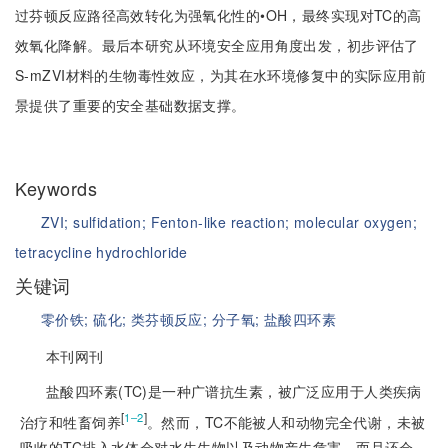
过芬顿反应路径高效转化为强氧化性的•OH，最终实现对TC的高
效氧化降解。最后本研究从环境安全应用角度出发，初步评估了
S-mZVI材料的生物毒性效应，为其在水环境修复中的实际应用前
景提供了重要的安全基础数据支撑。
Keywords
ZVI;
sulfidation;
Fenton-like reaction;
molecular oxygen;
tetracycline hydrochloride
关键词
零价铁;
硫化;
类芬顿反应;
分子氧;
盐酸四环素
本刊网刊
盐酸四环素(TC)是一种广谱抗生素，被广泛应用于人类疾病
[
]
1‒2
治疗和牲畜饲养
。然而，TC不能被人和动物完全代谢，未被
吸收的TC排入水体会对水生生物以及动物产生危害，而且还会