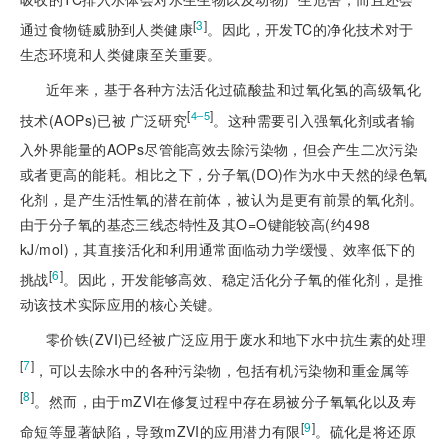
[
3
]
通过食物链威胁到人类健康
。因此，开发TC的净化技术对于
生态环境和人类健康至关重要。
近年来，基于各种方法活化过硫酸盐和过氧化氢的高级氧化
[
]
4‒5
技术(AOPs)已被
广泛研究
。这种需要引入强氧化剂或者输
入外界能量的AOPs尽管能高效去除污染物，但会产生二次污染
或者更高的能耗。相比之下，分子氧(DO)作为水中天然的绿色氧
化剂，是产生活性氧的潜在前体，被认为是更有前景的氧化剂。
由于分子氧的基态三线态特性及其O=O键能较高(约498
kJ/mol)，其直接活化和利用通常面临动力学缓慢、效率低下的
[
6
]
挑战
。因此，开发能够高效、稳定活化分子氧的催化剂，是推
动该技术实际应用的核心关键。
零价铁(ZVI)已经被广泛应用于废水和地下水中抗生素的处理
[
7
]
，可以去除水中的各种污染物，包括有机污染物和重金属等
[
8
]
。然而，由于mZVI在修复过程中存在易被分子氧氧化以及寿
[
9
]
命短等显著缺陷，导致mZVI的应用潜力有限
。硫化是将还原