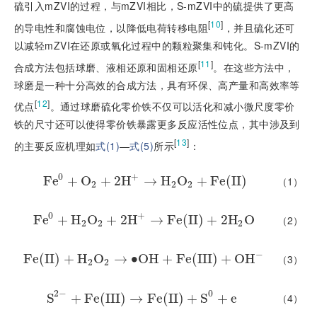
硫引入mZVI的过程，与mZVI相比，S-mZVI中的硫提供了更高
[
10
]
的导电性和腐蚀电位，以降低电荷转移电阻
，并且硫化还可
以减轻mZVI在还原或氧化过程中的颗粒聚集和钝化。S-mZVI的
[
11
]
合成方法包括球磨、液相还原和固相还原
。在这些方法中，
球磨是一种十分高效的合成方法，具有环保、高产量和高效率等
[
12
]
优点
。通过球磨硫化零价铁不仅可以活化和减小微尺度零价
铁的尺寸还可以使得零价铁暴露更多反应活性位点，其中涉及到
[
13
]
的主要反应机理如
式(1)
—
式(5)
所示
：
0
+
F
e
+
F
O
e
0
+
O
+
2
2
+
H
2
H
+
→
→
H
H
2
O
O
2
+
F
+
e
(
I
I
F
)
e
(
I
I
)
（1）
2
2
2
0
+
F
e
+
F
H
e
0
+
O
H
2
+
O
2
2
+
H
2
H
+
→
→
F
F
e
(
e
I
I
(
)
+
I
2
I
)
H
+
2
O
2
H
O
（2）
2
2
2
−
F
e
(
I
I
)
+
F
e
H
(
I
I
)
+
O
H
2
O
→
2
→
∙
O
•
O
H
H
+
+
F
e
F
(
I
e
I
I
(
)
+
I
O
I
I
H
)
-
+
O
H
（3）
2
2
2
−
0
S
+
S
F
2
e
-
+
(
F
I
I
e
I
(
)
I
I
I
→
)
→
F
F
e
e
(
I
(
I
)
I
+
I
S
)
0
+
+
e
S
+
e
（4）