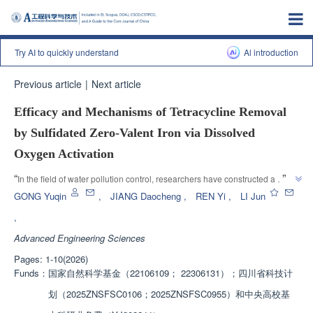
Try AI to quickly understand
Al introduction
Previous article
|
Next article
Efficacy and Mechanisms of Tetracycline Removal
by Sulfidated Zero-Valent Iron via Dissolved
Oxygen Activation
”
“
In the field of water pollution control, researchers have constructed a 
Fenton like system using S-mZVI to activate DO and degrade TC, 
GONG Yuqin
,
JIANG Daocheng
,
REN Yi
,
LI Jun
significantly improving the efficiency of antibiotic removal and providing 
,
”
safe basic data support for water environment remediation.
Advanced Engineering Sciences
Pages: 1-10(2026)
Funds：
国家自然科学基金（22106109； 22306131）；四川省科技计
划（2025ZNSFSC0106；2025ZNSFSC0955）和中央高校基