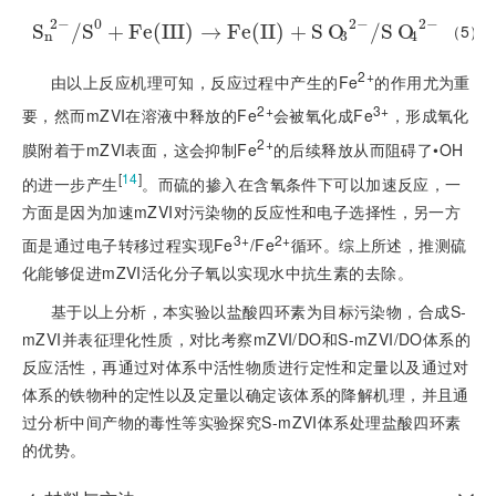
2
−
0
2
−
2
−
S
/
S
S
n
+
2
-
/
S
F
0
e
+
(
F
I
I
e
I
(
)
I
I
I
→
)
→
F
F
e
e
(
I
(
I
)
I
+
I
S
)
O
+
3
2
S
-
/
O
S
O
4
2
/
-
S
O
（5）
n
3
4
2+
由以上反应机理可知，反应过程中产生的Fe
的作用尤为重
2+
3+
要，然而mZVI在溶液中释放的Fe
会被氧化成Fe
，形成氧化
2+
膜附着于mZVI表面，这会抑制Fe
的后续释放从而阻碍了•OH
[
14
]
的进一步产生
。而硫的掺入在含氧条件下可以加速反应，一
方面是因为加速mZVI对污染物的反应性和电子选择性，另一方
3+
2+
面是通过电子转移过程实现Fe
/Fe
循环。综上所述，推测硫
化能够促进mZVI活化分子氧以实现水中抗生素的去除。
基于以上分析，本实验以盐酸四环素为目标污染物，合成S-
mZVI并表征理化性质，对比考察mZVI/DO和S-mZVI/DO体系的
反应活性，再通过对体系中活性物质进行定性和定量以及通过对
体系的铁物种的定性以及定量以确定该体系的降解机理，并且通
过分析中间产物的毒性等实验探究S-mZVI体系处理盐酸四环素
的优势。