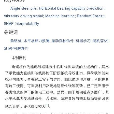
Angle steel pile;
Horizontal bearing capacity prediction;
Vibratory driving signal;
Machine learning;
Random Forest;
SHAP interpretability
关键词
角钢桩;
水平承载力预测;
振动沉桩信号;
机器学习;
随机森林;
SHAP可解释性
本刊网刊
角钢桩作为输电线路建设中临时锚固系统的关键构件，其水
平承载能力直接影响线路施工阶段抵抗导线张力、风荷载等侧向
扰动的能力，事关施工安全与进度。相比传统灌注桩，角钢桩具
有施工便捷、可重复利用及场地适应性强等优势，已广泛应用于
各类地质条件下的输电工程中。然而，由于角钢桩点多面广，其
水平承载力受地基条件、含水率、沉桩参数与施工扰动等多因素
[
1
]
耦合影响，评估难度较大
。