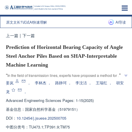
原文太长?试试AI快速理解
AI导读
上一篇
|
下一篇
Prediction of Horizontal Bearing Capacity of Angle
Steel Anchor Piles Based on SHAP-Interpretable
Machine Learning
”
“
In the field of transmission lines, experts have proposed a method for 
predicting the horizontal bearing capacity of angle steel piles based on 
姜岚
，
李林杰
，
路静珂
，
李汶洁
，
王瑞红
，
胡安
vibration pile sinking signals and machine learning, providing technical 
龙
，
”
support for the stability and operational safety of tower erection.
Advanced Engineering Sciences
Pages: 1-15(2025)
基金信息：
国家自然科学基金（51979151）
DOI：
10.12454/j.jsuese.202500705
中图分类号：
TU473.1;TP391.9;TM75