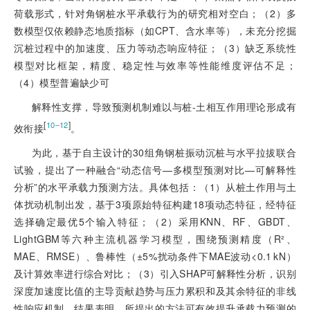
荷载形式，针对角钢桩水平承载行为的研究相对空白；（2）多
数模型仅依赖静态地质指标（如CPT、含水率等），未充分挖掘
沉桩过程中的加速度、压力等动态响应特征；（3）缺乏系统性
模型对比框架，精度、稳定性与效率等性能维度评估不足；
（4）模型普遍缺少可
解释性支撑，导致预测机制难以与桩-土相互作用理论形成有
[
]
10‒12
效衔接
。
为此，基于自主设计的30组角钢桩振动沉桩与水平拉拔联合
试验，提出了一种融合“动态信号—多模型预测对比—可解释性
分析”的水平承载力预测方法。具体包括：（1）从桩土作用与土
体扰动机制出发，基于3项原始特征构建18项动态特征，经特征
选择确定最优5个输入特征；（2）采用KNN、RF、GBDT、
LightGBM等六种主流机器学习模型，围绕预测精度（R²、
MAE、RMSE）、鲁棒性（±5%扰动条件下MAE波动<0.1 kN）
及计算效率进行综合对比；（3）引入SHAP可解释性分析，识别
深度加速度比值的主导贡献趋势与压力累积和及其余特征的非线
性响应机制。结果表明，所提出的方法可有效提升承载力预测的