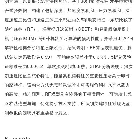
测方法，以克服传统方法的局限。基于30组振动沉桩-水平拉拔联
合试验数据，构建了包括深度、加速度累积和、压力累积和、深
度加速度比值和加速度深度乘积在内的5项动态特征，系统比较了
随机森林（RF）、梯度提升决策树（GBDT）和轻量级梯度提升
机（LightGBM）等6种机器学习算法的预测性能，并采用SHAP可
解释性框架分析特征贡献机制。结果表明：RF算法表现最优，测
试集决定系数R²达0.997，平均绝对误差小于0.3 kN，5折交叉验
证标准差为0.000 2，单次预测耗时0.8秒。SHAP分析表明：深度
加速度比值是核心特征，能量累积类特征的重要性显著高于即时
响应特征。该融合方法无需静载试验即可实现角钢桩水平承载力
的高效、精准预测，RF模型具有较强的工程适用性，可为输电线
路桩基选型与施工优化提供技术支持，所识别关键特征对现场监
测参数的选取具有重要指导意义。
Keywords