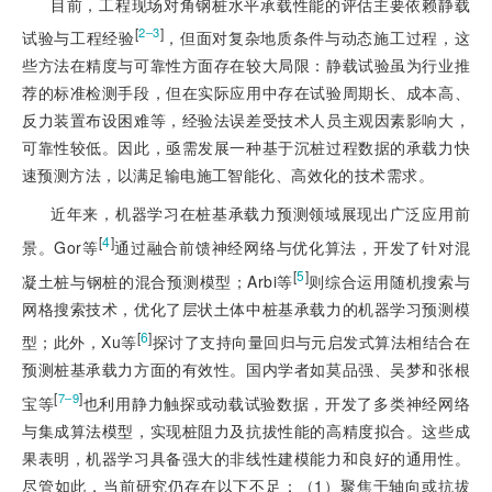
目前，工程现场对角钢桩水平承载性能的评估主要依赖静载
[
]
2‒3
试验与工程经验
，但面对复杂地质条件与动态施工过程，这
些方法在精度与可靠性方面存在较大局限：静载试验虽为行业推
荐的标准检测手段，但在实际应用中存在试验周期长、成本高、
反力装置布设困难等，经验法误差受技术人员主观因素影响大，
可靠性较低。因此，亟需发展一种基于沉桩过程数据的承载力快
速预测方法，以满足输电施工智能化、高效化的技术需求。
近年来，机器学习在桩基承载力预测领域展现出广泛应用前
[
4
]
景。Gor等
通过融合前馈神经网络与优化算法，开发了针对混
[
5
]
凝土桩与钢桩的混合预测模型；Arbi等
则综合运用随机搜索与
网格搜索技术，优化了层状土体中桩基承载力的机器学习预测模
[
6
]
型；此外，Xu等
探讨了支持向量回归与元启发式算法相结合在
预测桩基承载力方面的有效性。国内学者如莫品强、吴梦和张根
[
]
7‒9
宝等
也利用静力触探或动载试验数据，开发了多类神经网络
与集成算法模型，实现桩阻力及抗拔性能的高精度拟合。这些成
果表明，机器学习具备强大的非线性建模能力和良好的通用性。
尽管如此，当前研究仍存在以下不足：（1）聚焦于轴向或抗拔