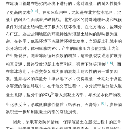
在建项目都是在恶劣的环境下进行的，这对混凝土的耐久性提出
[
]
1‒3
了更高的要求
。在实际应用中，尤其是在北方盐湖地区，混
凝土的耐久性面临着严峻挑战。北方地区的特殊地理环境和气候
条件对混凝土结构造成了极大的破坏作用。在北方地区，盐湖分
布广泛。这些盐湖地区的环境特性对混凝土结构的影响极为复
杂。在冬季，低温环境下冻融循环频繁发生，当混凝土孔隙中的
水分冻结时，体积膨胀约9%，产生的膨胀压力会使混凝土内部
产生微裂纹。随着冻融循环次数的增加，这些微裂纹逐渐扩展并
[
]
4‒5
相互贯通，最终导致混凝土表面剥落、强度下降等现象
。而
在非冰冻期，干湿交替又成为影响混凝土耐久性的另一重要因
素。盐湖地区的高盐分土壤及地下水，使得混凝土长期处于含盐
水溶液的侵蚀环境中。在干湿交替过程中，水分携带盐分进入混
2-
凝土孔隙，盐分中的SO
渗入混凝土内部，与水泥水化产物发
4
[
6
]
生化学反应，形成微膨胀性物质（钙矾石、石膏等）
，膨胀物
累积进一步加剧混凝土内部的腐蚀损伤。
因此，采取有效防护措施，保障混凝土在服役过程中的正常
工作，对于提升混凝土的耐久性能及服役寿命，是当前亟待解决