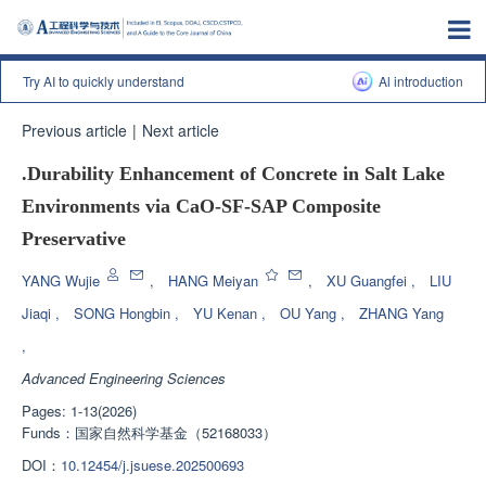
Try AI to quickly understand
Al introduction
Previous article
|
Next article
.Durability Enhancement of Concrete in Salt Lake
Environments via CaO-SF-SAP Composite
Preservative
YANG Wujie
,
HANG Meiyan
,
XU Guangfei
,
LIU
Jiaqi
,
SONG Hongbin
,
YU Kenan
,
OU Yang
,
ZHANG Yang
,
Advanced Engineering Sciences
Pages: 1-13(2026)
Funds：
国家自然科学基金（52168033）
DOI：
10.12454/j.jsuese.202500693