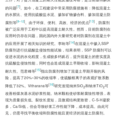
[
7
]
的问题
。如今，在工程建设中常采用防腐措施有：降低混凝土
的水胶比、使用抗硫酸盐水泥、掺加矿物掺合料、掺加混凝土防
[
]
[
13
]
8‒12
腐剂等
。由于环保、便利、高效、经济的优点
，防腐剂
被广泛应用于工程中以提高混凝土耐久性。然而，目前防腐剂在
应用时仍存在问题，因此国内外大量研究者对防腐剂在混凝土中
[
14
]
的应用开展了相关知识的研究。李响等
在混凝土中掺入SSP
防腐剂进行抗硫酸盐侵蚀性能试验，结果表明，SSP 防腐剂可以
促进水泥的水化程度，生成较多钙矾石，提升混凝土的密实度及
抗硫酸盐侵蚀性能，同时也会造成混凝土早期收缩，影响混凝土
[
15
]
耐久性。范君峰等
指出防腐剂增加了混凝土早期开裂的风
险，提高了20%~30%的收缩率，使硫酸根离子的表观扩散系数
[
16
]
降低了32%。Vitharana等
研究发现纳米SiO
和纳米TiO
可
2
2
改善粉煤灰基水泥砂浆性能。纳米颗粒使砂浆耐腐蚀性增强，表
现为质量损失低、裂纹长度短，且微观结构更致密，C-S-H凝胶
多，Ca/Si低，但会导致砂浆工作性能下降，成本提高。由此可
见，仍需寻找平衡收缩和防腐性能且更经济的混凝土防腐剂。