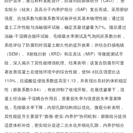
防护需求，通过材料复配设计，防腐剂由膨胀组分（CaO）、密
实组分（硅灰）及高分子内养护组分（SAP）复合而成。采用胶砂
强度、抗蚀系数与膨胀系数等试验评价其基本物理性能；通过混
凝土工作性能与冻融循环试验，确定其最优掺量为7%。随后通过
冻融-干湿耦合循环试验、毛细吸水率测试及气泡间距系数分析，
系统评估了防腐剂对混凝土耐久性的提升效果；并结合扫描电镜
（SEM）、X射线衍射（XRD）和压汞法（MIP）等微观测试手
段，深入揭示了其性能增强机理。结果表明：该复合防腐剂可显
著改善混凝土在侵蚀环境中的综合性能，使56 d抗压强度比达
110%，抗硫酸盐侵蚀系数提高至1.13，并表现出良好的体积稳定
性（膨胀系数0.84），有效抑制了收缩开裂。在最优掺量下，混
凝土经冻融-干湿耦合作用后，质量损失率与强度损失率显著降
低，毛细吸水率下降，内部孔隙结构得以优化。微观分析表明，
其性能提升主要源于“膨胀‑密实‑内养护”协同机制：膨胀组分提供
适度体积补偿，密实组分促进二次水化并细化孔隙，内养护组分