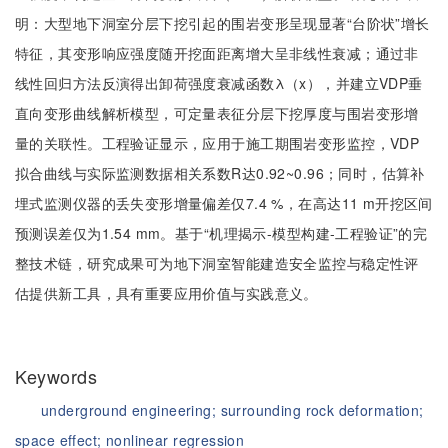
明：大型地下洞室分层下挖引起的围岩变形呈现显著“台阶状”增长
特征，其变形响应强度随开挖面距离增大呈非线性衰减；通过非
线性回归方法反演得出卸荷强度衰减函数λ（x），并建立VDP垂
直向变形曲线解析模型，可定量表征分层下挖厚度与围岩变形增
量的关联性。工程验证显示，应用于施工期围岩变形监控，VDP
拟合曲线与实际监测数据相关系数R达0.92~0.96；同时，估算补
埋式监测仪器的丢失变形增量偏差仅7.4 %，在高达11 m开挖区间
预测误差仅为1.54 mm。基于“机理揭示-模型构建-工程验证”的完
整技术链，研究成果可为地下洞室智能建造安全监控与稳定性评
估提供新工具，具有重要应用价值与实践意义。
Keywords
underground engineering;
surrounding rock deformation;
space effect;
nonlinear regression