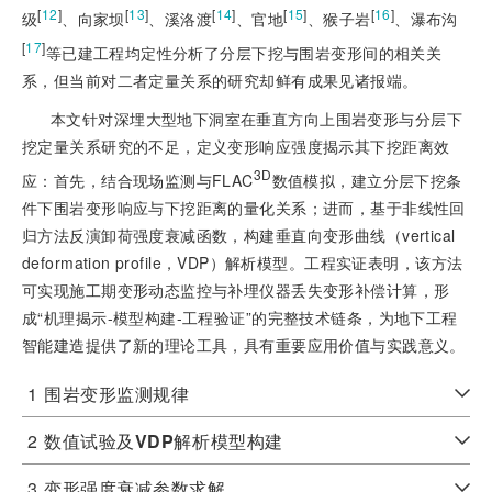
[
12
]
[
13
]
[
14
]
[
15
]
[
16
]
级
、向家坝
、溪洛渡
、官地
、猴子岩
、瀑布沟
[
17
]
等已建工程均定性分析了分层下挖与围岩变形间的相关关
系，但当前对二者定量关系的研究却鲜有成果见诸报端。
本文针对深埋大型地下洞室在垂直方向上围岩变形与分层下
挖定量关系研究的不足，定义变形响应强度揭示其下挖距离效
3D
应：首先，结合现场监测与FLAC
数值模拟，建立分层下挖条
件下围岩变形响应与下挖距离的量化关系；进而，基于非线性回
归方法反演卸荷强度衰减函数，构建垂直向变形曲线（vertical
deformation profile，VDP）解析模型。工程实证表明，该方法
可实现施工期变形动态监控与补埋仪器丢失变形补偿计算，形
成“机理揭示-模型构建-工程验证”的完整技术链条，为地下工程
智能建造提供了新的理论工具，具有重要应用价值与实践意义。
1
围岩变形监测规律
2
数值试验及
VDP
解析模型构建
3
变形强度衰减参数求解