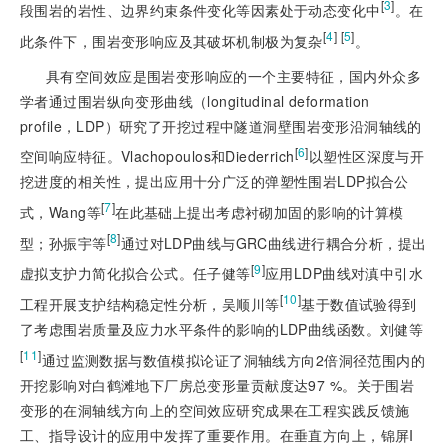
[
3
]
段围岩的岩性、边界约束条件变化等因素处于动态变化中
。在
[
4
]
 [
5
]
此条件下，围岩变形响应及其破坏机制极为复杂
。
具有空间效应是围岩变形响应的一个主要特征，国内外众多
学者通过围岩纵向变形曲线（longitudinal deformation
profile，LDP）研究了开挖过程中隧道洞壁围岩变形沿洞轴线的
[
6
]
空间响应特征。Vlachopoulos和Diederrich
以塑性区深度与开
挖进度的相关性，提出应用十分广泛的弹塑性围岩LDP拟合公
[
7
]
式，Wang等
在此基础上提出考虑衬砌加固的影响的计算模
[
8
]
型；孙振宇等
通过对LDP曲线与GRC曲线进行耦合分析，提出
[
9
]
虚拟支护力简化拟合公式。任子健等
应用LDP曲线对滇中引水
[
10
]
工程开展支护结构稳定性分析，吴顺川等
基于数值试验得到
了考虑围岩质量及应力水平条件的影响的
LDP曲线函数。刘健等
[
11
]
通过监测数据与数值模拟论证了洞轴线方向2倍洞径范围内的
开挖影响对白鹤滩地下厂房总变形量贡献度达97 %。关于围岩
变形的在洞轴线方向上的空间效应研究成果在工程实践反馈施
工、指导设计的应用中发挥了重要作用。在垂直方向上，锦屏I