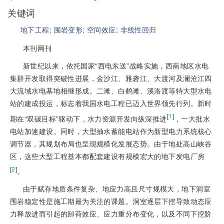
关键词
地下工程;
围岩变形;
空间效应;
非线性回归
本刊网刊
新世纪以来，依托国家“西电东送”战略实施，西南地区水电
集群开发取得突破性进展，金沙江、雅砻江、大渡河及澜沧江四
大流域水电基地相继形成。二滩、白鹤滩、溪洛渡等特大型水电
站的建成投运，标志着我国水电工程已迈入世界领先行列。新时
[
1
]
期在“双碳目标”驱动下，水力资源开发向纵深推进
，一大批水
电站加速建设。同时，大型抽水蓄能电站作为新型电力系统核心
调节器，其规划布局也呈现规模化发展态势。由于地处高山峡谷
区，这些大型工程基本都配套建设有规模宏大的地下发电厂房
[
2
]
。
由于赋存地质条件复杂、地应力高且尺寸规模大，地下洞室
围岩稳定性是施工期最为关注的课题。洞室逐层下挖导致动态应
力释放进而引起的卸荷效应、应力重分布变化，以及不同下挖阶