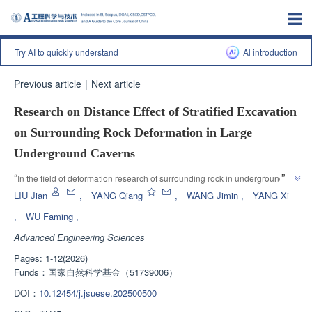
Try AI to quickly understand
Al introduction
Previous article
|
Next article
Research on Distance Effect of Stratified Excavation
on Surrounding Rock Deformation in Large
Underground Caverns
”
“
In the field of deformation research of surrounding rock in underground 
caverns, experts have revealed the deformation characteristics of 
LIU Jian
,
YANG Qiang
,
WANG Jimin
,
YANG Xi
surrounding rock caused by layered excavation through engineering 
,
WU Faming
,
monitoring and numerical simulation, and constructed a vertical 
Advanced Engineering Sciences
deformation curve analytical model, providing a new tool for intelligent 
”
construction safety monitoring.
Pages: 1-12(2026)
Funds：
国家自然科学基金（51739006）
DOI：
10.12454/j.jsuese.202500500