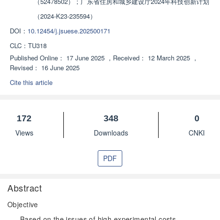
（52478502）；广东省住房和城乡建设厅2024年科技创新计划
（2024-K23-235594）
DOI：
10.12454/j.jsuese.202500171
CLC：
TU318
Published Online：
17 June 2025
，
Received：
12 March 2025
，
Revised：
16 June 2025
Cite this article
172
348
0
Views
Downloads
CNKI
PDF
Abstract
Objective
Based on the issues of high experimental costs,