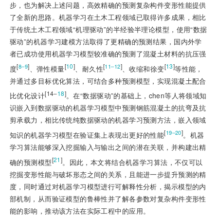
步，也为解决上述问题，高效精确的预测复杂构件变形性能提供
了全新的思路。机器学习在土木工程领域已取得许多成果，相比
于传统土木工程领域“机理驱动”的半经验半理论模型，使用“数据
驱动”的机器学习建模方法取得了更精确的预测结果，国内外学
者已成功使用机器学习模型较准确的预测了混凝土材料的抗压强
[
]
[
10
]
[
]
[
13
]
8‒9
11‒12
度
、弹性模量
、耐久性
、收缩和徐变
等性能，
并通过多目标优化算法，可结合多种预测模型，实现混凝土配合
[14‒
18
]
比优化设计
。在“数据驱动”的基础上，chen等人将领域知
识嵌入到数据驱动的机器学习模型中预测钢筋混凝土的抗弯及抗
剪承载力，相比传统纯数据驱动的机器学习预测方法，嵌入领域
[
]
19‒20
知识的机器学习模型在验证集上表现出更好的性能
。机器
学习算法能够深入挖掘输入与输出之间的潜在关联，并构建出精
[
21
]
确的预测模型
。因此，本文将
结合机器学习算法，不仅可以
挖掘变形性能与破坏形态之间的关系，且能进一步提升预测的精
度，同时通过对机器学习模型进行可解释性分析，揭示模型的内
部机制，从而验证模型的鲁棒性并了解各参数对复杂构件变形性
能的影响，推动该方法在实际工程中的应用。