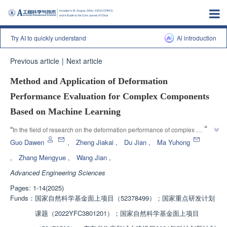
Try AI to quickly understand
Al introduction
Previous article
|
Next article
Method and Application of Deformation
Performance Evaluation for Complex Components
Based on Machine Learning
”
“
In the field of research on the deformation performance of complex 
structural components, experts have proposed a machine learning based 
Guo Dawen
,
Zheng Jiakai
,
Du Jian
,
Ma Yuhong
evaluation method to provide a new solution for evaluating the deformation 
,
Zhang Mengyue
,
Wang Jian
,
”
performance of components.
Advanced Engineering Sciences
Pages: 1-14(2025)
Funds：
国家自然科学基金面上项目（52378499）；国家重点研发计划
课题（2022YFC3801201）；国家自然科学基金面上项目