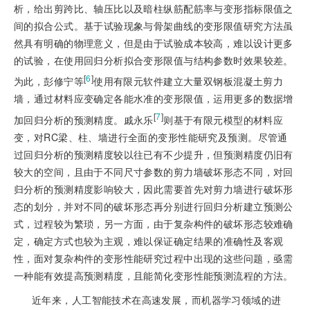
析，给出剪跨比、轴压比以及暗柱纵筋配筋率与变形指标限值之
间的拟合公式。基于试验现象与骨架曲线的变形限值研究方法虽
然具有明确的物理意义，但是由于试验成本较高，难以设计更多
的试验，在使用回归分析拟合变形限值与结构参数时效果较差。
[
6
]
为此，彭修宁等
使用有限元软件建立大量双钢板混凝土剪力
墙，通过材料应变确定各能水准的变形限值，运用更多的数据增
[
7
]
加回归分析的预测精度。戚永乐
则基于有限元模型的材料应
变，对RC梁、柱、墙进行全面的变形性能研究及预测。尽管通
过回归分析的预测精度较以往已有不少提升，但预测精度仍旧有
较大的空间，且由于不同尺寸参数的剪力墙破坏形态不同，对回
归分析的预测精度影响较大，因此需要首先对剪力墙进行破坏形
态的划分，并对不同的破坏形态再分别进行回归分析建立预测公
式，过程较为繁琐，另一方面，由于复杂构件的破坏形态较难确
定，确定方式也较为主观，难以保证确定结果的准确性及客观
性，面对复杂构件的变形性能研究过程中出现的这些问题，亟需
一种能有效提高预测精度，且能简化变形性能预测流程的方法。
近年来，人工智能技术在高速发展，而机器学习领域的进