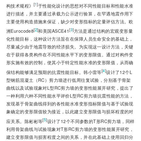
[
1
]
构技术规程》
于性能化设计的思想对不同性能目标和性能水准
进行描述，并主要通过承载力公示进行验算，在罕遇地震作用下
主要使用构造措施来保
证，缺少对变形指标的定量评估方法。欧
[
2
]
[
3
]
洲Eurocode8
和美国ASCE41
方法是通过结构的宏观变形量
化性能目标，这种设计方法旨在在保障人员生命安全的基础上，
尽量减少由于地震导致的经济损失。为实现这一设计方法，关键
在于获得各类构件在不同性能水平下的变形限值。通过对构件变
形实施有效的控制，使其小于特定性能水准的变形限值，从而确
[
4
]
保结构能够满足预期的抗震性能目标。韩小雷等
设计了12个L
型钢筋混凝土（RC）剪力墙进行低周往复试验，分别基于骨架
曲线以及试验现象对L型RC剪力墙的变形性能展开研究，提出了
一种利用六种不同性能水平评价L型RC剪力墙抗震性能的方法，
发现基于骨架曲线得到的各性能水准变形指标限值与基于试验现
象确定的变形限值较为接近，以此建立变形限值与损坏程度的对
[
5
]
应关系。陈彬彬等
设计了12个不同参数的T形RC剪力墙，同样
利用骨架曲线与试验现象对T形RC剪力墙的变形性能展开研究，
建立变形限值与损害程度之间的关系，并在此基础上使用回归分