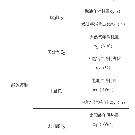
燃油年消耗量e
（t）
3
燃油E
2
燃油年消耗占比e
（%）
4
天然气年消耗量
e
（Nm³）
5
天然气E
3
天然气年消耗占比
e
（%）
6
电能年消耗量
能源资源
e
（KW∙h）
7
电能E
4
电能年消耗占比e
（%）
8
太阳能年供热量
e
（KW∙h）
9
太阳能E
5