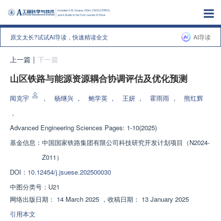
原文太长?试试AI导读，快速精读全文
AI导读
上一篇
|
下一篇
山区铁路与能源资源耦合协调评估及优化预测
闻克宇
，
杨继兴
，
鲍学英
，
王妍
，
霍雨雨
，
熊红辉
，
Advanced Engineering Sciences
Pages: 1-10(2025)
基金信息：
中国国家铁路集团有限公司科技研究开发计划项目（N2024-
Z011）
DOI：
10.12454/j.jsuese.202500030
中图分类号：
U21
网络出版日期：
14 March 2025
，
收稿日期：
13 January 2025
引用本文