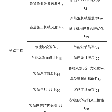
隧道作业设备选型R
15
r
21
新能源机械覆盖率r
22
隧道施工机械调度R
16
隧道机械设备台班优化
r
23
节能坡设置R
节能坡节能率r
17
24
铁路工程
车站纵断面设计R
站内设计坡度r
18
25
客站规划设计优化度r
26
客站总体规划R
19
单位建筑面积能耗r
27
客站体形设计R
客站体形系数r
20
28
客站围护结构热工性能
客站围护结构保温设计
r
29