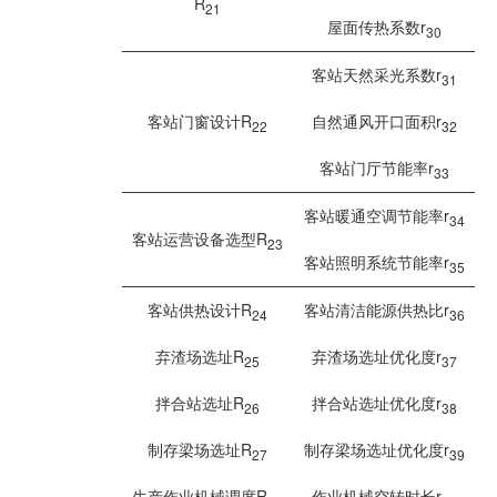
R
21
屋面传热系数r
30
客站天然采光系数r
31
客站门窗设计R
自然通风开口面积r
22
32
客站门厅节能率r
33
客站暖通空调节能率r
34
客站运营设备选型R
23
客站照明系统节能率r
35
客站供热设计R
客站清洁能源供热比r
24
36
弃渣场选址R
弃渣场选址优化度r
25
37
拌合站选址R
拌合站选址优化度r
26
38
制存梁场选址R
制存梁场选址优化度r
27
39
生产作业机械调度R
作业机械空转时长r