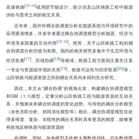
[
]
10-14
高速铁路
或局部节能设计，较少涉及山区铁路工程中能源
供给与需求之间的相互关系。
近年来，国外对耦合协调度分析在能源系统与环境研究中的
应用逐渐增多，许多学者通过耦合协调度模型分析能源、经济与
[
]
15-16
环境等多因素的互动作用
。然而，关于山区铁路工程的耦
合协调度分析仍较为有限。国内的相关研究多集中于生态环境与
[
17
]
[
18
]
经济发展
、区域协调
等领域，铁路工程方面则主要关注某
[
19
]
[
20
]
一专业与资源或环境的关系
、铁路可达性与经济联系
等，
山区铁路与能源资源之间的耦合关系尚未得到充分研究。
因此，本文从“耦合协调”的视角出发，构建耦合协调度模型
和GM（1,1)模型，定量分析山区铁路工程与能源资源的互动关
系，并预测未来耦合协调度的变化趋势。与传统的耦合分析模型
（灰色关联分析、协同演化模型等）相比，耦合协调度模型在处
理多维度、复杂、非线性的耦合关系时具有更高的精度，能够更
有效地反映铁路与能源资源的
协调性。同时，灰色模型不依赖大量数据训练，可在数据匮