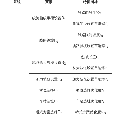
系统
要素
特征指标
线路曲线半径r
1
线路曲线半径设置R
1
曲线半径设置节能率r
2
线路限制坡度r
3
线路纵坡R
2
线路纵坡设置节能率r
4
纵坡长度r
5
线路长大坡段设置R
3
长大坡道设置节能率r
6
加力坡段设置R
加力坡段设置节能率r
4
7
桥位选择R
桥位选择优化度r
5
8
车站选址R
车站选址优化度r
6
9
桥式方案选择R
桥式方案优化度r
7
10