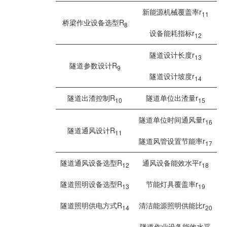
新能源机械覆盖率r
11
桥梁作业设备选型R
8
设备能耗指标r
12
隧道设计长度r
13
隧道参数设计R
9
隧道设计坡度r
14
隧道出渣控制R
隧道单位出渣量r
10
15
隧道单位时间通风量r
16
隧道通风设计R
11
隧道风管设置节能率r
17
隧道通风设备选型R
通风设备能效水平r
12
18
隧道照明设备选型R
节能灯具覆盖率r
13
19
隧道照明供电方式R
清洁能源照明供能比r
14
20
隧道作业设备能效水平