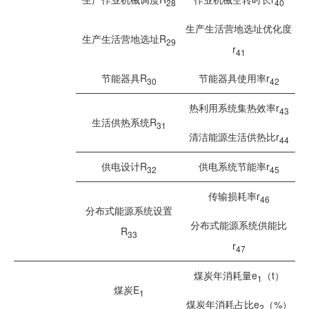
28
40
生产生活营地选址优化度
生产生活营地选址R
29
r
41
节能器具R
节能器具使用率r
30
42
热利用系统集热效率r
43
生活供热系统R
31
清洁能源生活供热比r
44
供电设计R
供电系统节能率r
32
45
传输损耗率r
46
分布式能源系统设置
分布式能源系统供能比
R
33
r
47
煤炭年消耗量e
（t）
1
煤炭E
1
煤炭年消耗占比e
（%）
2