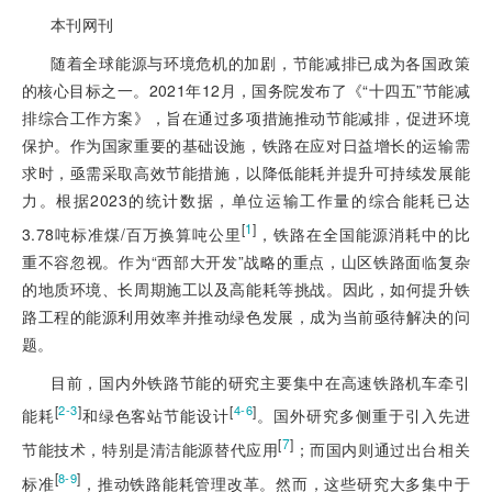
本刊网刊
随着全球能源与环境危机的加剧，节能减排已成为各国政策
的核心目标之一。2021年12月，国务院发布了《“十四五”节能减
排综合工作方案》，旨在通过多项措施推动节能减排，促进环境
保护。作为国家重要的基础设施，铁路在应对日益增长的运输需
求时，亟需采取高效节能措施，以降低能耗并提升可持续发展能
力。根据2023的统计数据，单位运输工作量的综合能耗已达
[
1
]
3.78吨标准煤/百万换算吨公里
，铁路在全国能源消耗中的比
重不容忽视。作为“西部大开发”战略的重点，山区铁路面临复杂
的地质环境、长周期施工以及高能耗等挑战。因此，如何提升铁
路工程的能源利用效率并推动绿色发展，成为当前亟待解决的问
题。
目前，国内外铁路节能的研究主要集中在高速铁路机车牵引
[
]
[
]
2-3
4-6
能耗
和绿色客站节能设计
。国外研究多侧重于引入先进
[
7
]
节能技术，特别是清洁能源替代应用
；而国内则通过出台相关
[
]
8-9
标准
，推动铁路能耗管理改革。然而，这些研究大多集中于