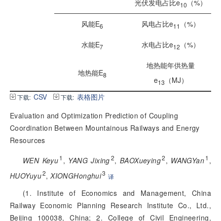
光伏发电占比e
（%）
10
风能E
风电占比e
（%）
6
11
水能E
水电占比e
（%）
7
12
地热能年供热量
地热能E
8
e
（MJ）
13
CSV
表格图片
下载:
下载:
Evaluation and Optimization Prediction of Coupling
Coordination Between Mountainous Railways and Energy
Resources
1
2
2
1
WEN Keyu
,
YANG Jixing
,
BAOXueying
,
WANGYan
,
2
3
HUOYuyu
,
XIONGHonghui
译
(1. Institute of Economics and Management, China
Railway Economic Planning Research Institute Co., Ltd.,
Beijing 100038, China; 2. College of Civil Engineering,