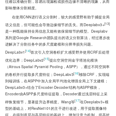
往难以准确分割，容易出现漏检或损伤边缘不清晰的现象，从而
影响整体分割精度。
在使用CNN进行语义分割时，较大的感受野有助于捕捉全局
[13]
语义信息，但可能也会导致边缘细节的丢失。而Deeplabv3+
是一种既能保持全局信息又能有效保留细节的模型。Deeplabv
系列是Google Research团队提出的语义分割算法，经过逐步改
进解决了分割任务中的多尺度建模和分辨率损失问题。
[
14
]
DeepLabv1
首次引入空洞卷积扩大感受野并使用CRF后处理
[
15
]
优化边界；DeepLabv2
提出空洞空间金字塔池化模块
（Atrous Spatial Pyramid Pooling，ASPP），通过不同空洞率
[
16
]
的卷积并行提取多尺度特征；DeepLabv3
移除CRF，实现端
到端训练，在ASPP中加入全局平均池化增强全局上下文建模；
DeepLabv3+结合了Encoder-Decoder结构与ASPP模块，
Encoder由ASPP多尺度特征提取，Decoder通过浅层特征上采
[
17
]
样恢复细节，显著提升边界精度。Wang等
在Deeplabv3+模
型的基础上，对ResNet101的主干进行改进，用于提取图像特
征，在得到底层与高层特征的基础上，增加注意力机制，提高对