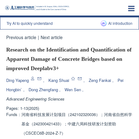
Try AI to quickly understand
Al introduction
Previous article
|
Next article
Research on the Identification and Quantification of
Apparent Damage of Concrete Bridges based on
improved Deeplabv3+
Ding Yapeng
,
Kang Shuai
,
Zeng Fankai
,
Pei
Hongbin`
,
Dong Zhengfang
,
Wen Sen
,
Advanced Engineering Sciences
Pages: 1-13(2025)
Funds：
河南省科技发展计划项目（242102320036）；河南省自然科学
基金（242300421433）；中建六局科技研发计划资助
（CSCEC6B-2024-Z-7）