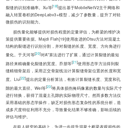
[
18
]
裂缝的识别准确率。Xu等
提出基于MobileNetV2主干网络和
融入转置卷积的DeepLabv3+模型，减少了参数量，提升了对轻
微损伤的识别能力。
损伤量化能够提供对损伤程度的定量评估，为桥梁的维护决
策提供重要依据。Majdi Flah[19
]
使用改进的Otsu方法对混凝土
结构的裂缝进行识别分割，并对裂缝的长度、宽度、方向角进行
[
20
]
量化。于天河等
对A*算法进行了扩展，通过计算裂缝的最短
[
21
]
路径来精确量化裂缝的宽度。乔朋等
使用形态学方法得到裂
缝精细骨架后，采用正交骨架线法计算裂缝骨架位置的长度和宽
[
22
]
度。Liu
提出的定量分析算法，有效计算裂缝长度、宽度和孔
[
23
]
隙的最大直径。Wei等
将具体损伤掩码像素的数量与实际尺寸
进行转换，获得了混凝土孔隙的实际物理尺寸。然而多数方法仅
采用基础的形态学操作，缺乏对损伤形态复杂性的系统分析，造
成多尺度特征利用不充分，导致量化结果不够准确，影响后续的
评估与维护。
在前人研究的基础上，为进一步提升混凝土桥梁表观损伤的