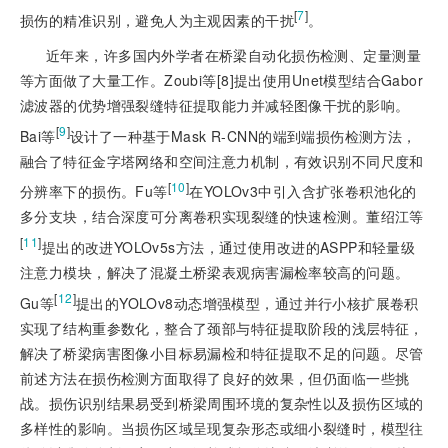
[
7
]
损伤的精准识别，避免人为主观因素的干扰
。
近年来，许多国内外学者在桥梁自动化损伤检测、定量测量
等方面做了大量工作。Zoubi等[8
]
提出使用Unet模型结合Gabor
滤波器的优势增强裂缝特征提取能力并减轻图像干扰的影响。
[
9
]
Bai等
设计了一种基于Mask R-CNN的端到端损伤检测方法，
融合了特征金字塔网络和空间注意力机制，有效识别不同尺度和
[
10
]
分辨率下的损伤。Fu等
在YOLOv3中引入含扩张卷积池化的
多分支块，结合深度可分离卷积实现裂缝的快速检测。董绍江等
[
11
]
提出的改进YOLOv5s方法，通过使用改进的ASPP和轻量级
注意力模块，解决了混凝土桥梁表观病害漏检率较高的问题。
[
12
]
Gu等
提出的YOLOv8动态增强模型，通过并行小核扩展卷积
实现了结构重参数化，整合了颈部与特征提取阶段的浅层特征，
解决了桥梁病害图像小目标易漏检和特征提取不足的问题。尽管
前述方法在损伤检测方面取得了良好的效果，但仍面临一些挑
战。损伤识别结果易受到桥梁周围环境的复杂性以及损伤区域的
多样性的影响。当损伤区域呈现复杂形态或细小裂缝时，模型往