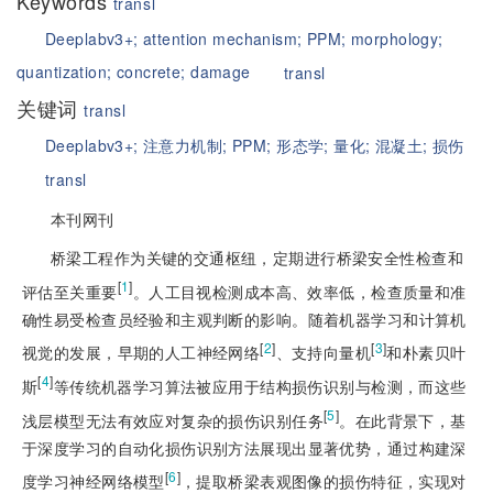
Keywords
transl
Deeplabv3+;
attention mechanism;
PPM;
morphology;
quantization;
concrete;
damage
transl
关键词
transl
Deeplabv3+;
注意力机制;
PPM;
形态学;
量化;
混凝土;
损伤
transl
本刊网刊
桥梁工程作为关键的交通枢纽，定期进行桥梁安全性检查和
[
1
]
评估至关重要
。人工目视检测成本高、效率低，检查质量和准
确性易受检查员经验和主观判断的影响。随着机器学习和计算机
[
2
]
[
3
]
视觉的发展，早期的人工神经网络
、支持向量机
和朴素贝叶
[
4
]
斯
等传统机器学习算法被应用于结构损伤识别与检测，而这些
[
5
]
浅层模型无法有效应对复杂的损伤识别任务
。在此背景下，基
于深度学习的自动化损伤识别方法展现出显著优势，通过构建深
[
6
]
度学习神经网络模型
，提取桥梁表观图像的损伤特征，实现对