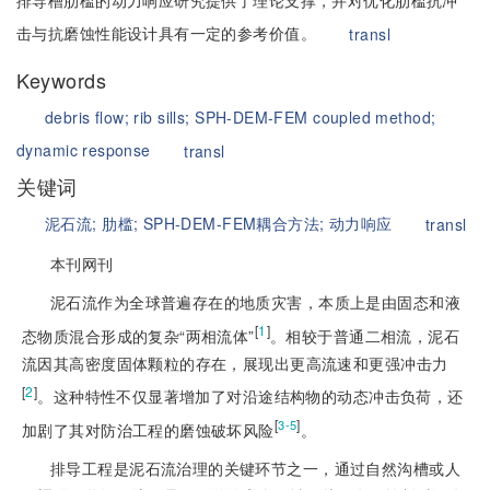
排导槽肋槛的动力响应研究提供了理论支撑，并对优化肋槛抗冲
击与抗磨蚀性能设计具有一定的参考价值。
transl
Keywords
debris flow;
rib sills;
SPH-DEM-FEM coupled method;
dynamic response
transl
关键词
泥石流;
肋槛;
SPH-DEM-FEM耦合方法;
动力响应
transl
本刊网刊
泥石流作为全球普遍存在的地质灾害，本质上是由固态和液
[
1
]
态物质混合形成的复杂“两相流体”
。相较于普通二相流，泥石
流因其高密度固体颗粒的存在，展现出更高流速和更强冲击力
[
2
]
。这种特性不仅显著增加了对沿途结构
物的动态冲击负荷，还
[
]
3-5
加剧了其对防治工程的磨蚀破坏风险
。
排导工程是泥石流治理的关键环节之一，通过自然沟槽或人