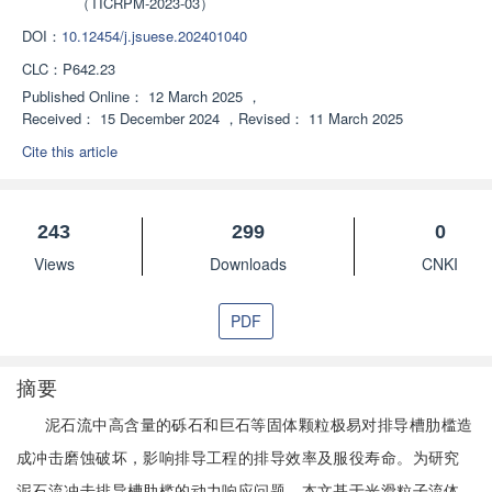
（TICRPM-2023-03）
DOI：
10.12454/j.jsuese.202401040
CLC：
P642.23
Published Online：
12 March 2025
，
Received：
15 December 2024
，
Revised：
11 March 2025
Cite this article
243
299
0
Views
Downloads
CNKI
PDF
摘要
泥石流中高含量的砾石和巨石等固体颗粒极易对排导槽肋槛造
成冲击磨蚀破坏，影响排导工程的排导效率及服役寿命。为研究
泥石流冲击排导槽肋槛的动力响应问题，本文基于光滑粒子流体