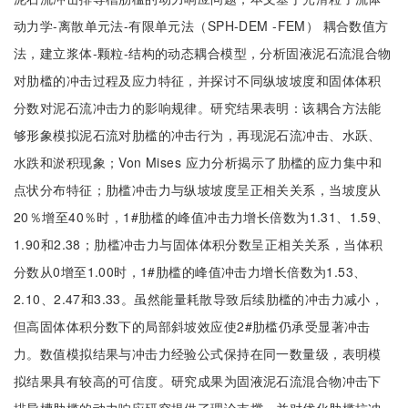
动力学-离散单元法-有限单元法（SPH-DEM -FEM） 耦合数值方
法，建立浆体-颗粒-结构的动态耦合模型，分析固液泥石流混合物
对肋槛的冲击过程及应力特征，并探讨不同纵坡坡度和固体体积
分数对泥石流冲击力的影响规律。研究结果表明：该耦合方法能
够形象模拟泥石流对肋槛的冲击行为，再现泥石流冲击、水跃、
水跌和淤积现象；Von Mises 应力分析揭示了肋槛的应力集中和
点状分布特征；肋槛冲击力与纵坡坡度呈正相关关系，当坡度从
20％增至40％时，1#肋槛的峰值冲击力增长倍数为1.31、1.59、
1.90和2.38；肋槛冲击力与固体体积分数呈正相关关系，当体积
分数从0增至1.00时，1#肋槛的峰值冲击力增长倍数为1.53、
2.10、2.47和3.33。虽然能量耗散导致后续肋槛的冲击力减小，
但高固体体积分数下的局部斜坡效应使2#肋槛仍承受显著冲击
力。数值模拟结果与冲击力经验公式保持在同一数量级，表明模
拟结果具有较高的可信度。研究成果为固液泥石流混合物冲击下