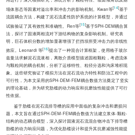
[
14
]
塌体形态等因素对溢出率和冲击力的影响机制。Kwan等
基于
流固耦合方法，构建了泥石流柔性防护系统的计算模型，并通过
[
15
]
试验验证了其有效性和准确性。Ren等
基于SPH-DEM耦合算
法，探讨了固液两相流对下游结构物的复杂影响机制。研究表
明，巨石体积分数的增加显著增强了拦挡坝所受冲击力的非线性
[
16
]
效应。Leonardi 等
提出了一种混合计算框架，使用格子玻尔
兹曼法求解泥石流液相，离散介质模型描述固相颗粒，考虑流体
与颗粒间的耦合机制，分析了运移特性、粒径分选和沟床堆积现
象。这些研究验证了模拟方法在泥石流动力特性和防治工程中的
可行性，为本文采用的SPH-DEM-FEM耦合数值方法奠定了坚实
的理论基础，并为研究肋槛的动力响应和抗磨蚀性能提供了可行
性依据。
鉴于肋槛在泥石流排导槽的应用中面临的复杂冲击和磨损问
题，本文旨在通过SPH-DEM-FEM耦合数值方法建立浆体-颗粒-
结构的动态耦合模型，深入探讨固液泥石流混合物冲击下排导槽
肋槛的动力响应问题，为优化肋槛设计和提升其抗磨减蚀性能提