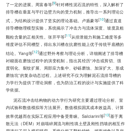
[
9
]
了一定的进展。周富春等
针对稀性泥石流的特性，深入解析了
排导槽在垂直与平行边壁方向的受力机制，推导出一系列理论公
[
10
]
式，为结构设计提供了坚实的理论基础。卢盾豪等
通过直道
排导槽物理模型实验，系统揭示了冲击力与流体深度、坡度及粗
[
11
]
颗粒含量的正相关性。张开平等
从排泄能力和施工难度等多
维度评估不同槽型，得出东川槽在抗磨性能上优于传统平底槽的
[
12
]
结论。Yang等
通过野外考察与理论分析，详细阐述了排导槽
衬砌面在磨蚀过程中的演变机制，指出其经历“冲击或剪切、强
度弱化、裂纹扩展、局部应力集中、砂砾磨蚀、加深扩大、形成
磨蚀坑”的复杂动态过程。上述研究不仅为理解泥石流排导槽的
力学行为提供了理论洞察，也为防治工程的设计与实施提供了科
学依据。
泥石流冲击结构物的动力学行为研究主要通过理论分析、室
内试验和数值模拟等方法展开。数值模拟因其成本效益高、计算
[
13
]
效率优越而在实际工程应用中备受青睐。Salciarini等
基于离
散元法（DEM）对崩塌碎屑流与刚性填土壁及刚性挡墙的相互作
用进行了深入模拟研究，系统分析了颗粒特性、坡面倾角以及崩