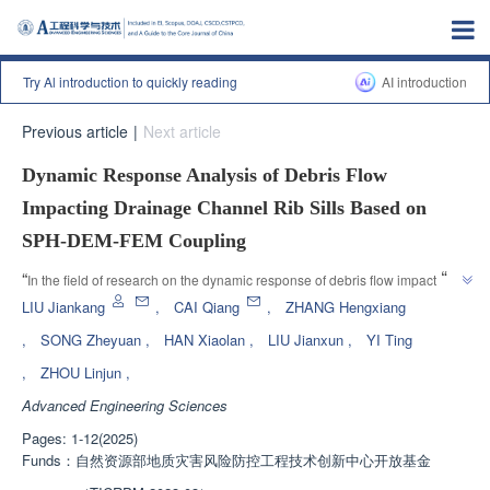
Try Al introduction to quickly reading
AI introduction
Previous article
|
Next article
Dynamic Response Analysis of Debris Flow
Impacting Drainage Channel Rib Sills Based on
SPH-DEM-FEM Coupling
”
“
In the field of research on the dynamic response of debris flow impact 
guide groove rib sills, experts have established a slurry particle structure 
LIU Jiankang
,
CAI Qiang
,
ZHANG Hengxiang
dynamic coupling model based on the SPH-DEM-FEM coupled numerical 
,
SONG Zheyuan
,
HAN Xiaolan
,
LIU Jianxun
,
YI Ting
method, analyzed the impact process and stress characteristics of solid-
,
ZHOU Linjun
,
liquid debris flow mixtures on rib sills, and provided theoretical support for 
optimizing the design of rib sills' anti impact and anti abrasion 
Advanced Engineering Sciences
”
performance.
Pages: 1-12(2025)
Funds：
自然资源部地质灾害风险防控工程技术创新中心开放基金