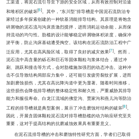
工渠道，将泥石流引导至下游的安全区域，从而有效控制对沿途
[
6
]
和堆积区的破坏
。其中，“东川型”排导槽是中国泥石流防治专
家经过多年探索创建的一种软基消能排导结构。其原理是将饱含
碎屑物的泥石流与沟床质激烈搅拌，进而消耗运动余能，从而保
持流动的均匀性。肋槛的设计能够稳定碎屑物体积浓度，确保冲
淤平衡，防止沟床基础遭受掏空。该结构在泥石流防治工程中广
[
7
]
泛应用，尤其在高风险区域，取得了良好的减灾效果
。然而，
泥石流中高含量的砾石和巨石等固体颗粒与浆体结合，通过冲
刷、跳跃和撞击等方式，会对肋槛施加强烈的动态冲击。这种冲
击不仅导致结构局部应力集中，还可能引发疲劳裂纹扩展，进而
加剧磨蚀损伤，尤其在高比降沟道中更为显著。随着时间推移，
这些损伤会降低排导槽的整体稳定性和耐久性，严重威胁其排导
能力和服役寿命。白龙江流域的佛堂沟、贾家沟和燕儿沟等防治
[
8
]
工程的排导槽就是典型案例，展示了冲击磨蚀对结构的破坏
。
因此，开展含固体颗粒泥石流对排导槽肋槛的动力响应研究至关
重要，这对于提高结构的抗磨减蚀效果具有重要意义。
在泥石流排导槽的冲击和磨蚀特性研究方面，学者们已取得