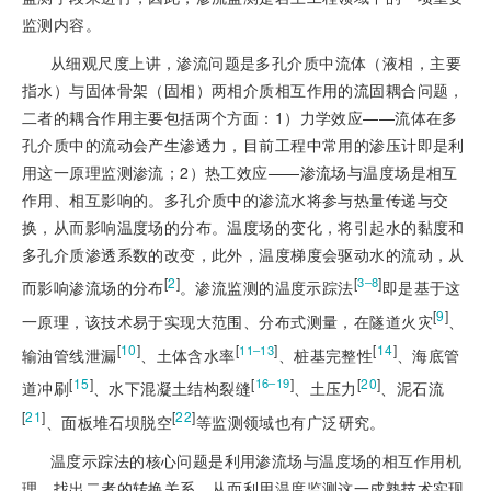
监测内容。
从细观尺度上讲，渗流问题是多孔介质中流体（液相，主要
指水）与固体骨架（固相）两相介质相互作用的流固耦合问题，
二者的耦合作用主要包括两个方面：1）力学效应——流体在多
孔介质中的流动会产生渗透力，目前工程中常用的渗压计即是利
用这一原理监测渗流；2）热工效应——渗流场与温度场是相互
作用、相互影响的。多孔介质中的渗流水将参与热量传递与交
换，从而影响温度场的分布。温度场的变化，将引起水的黏度和
多孔介质渗透系数的改变，此外，温度梯度会驱动水的流动，从
[
2
]
[
]
3‒8
而影响渗流场的分布
。渗流监测的温度示踪法
即是基于这
[
9
]
一原理，该技术易于实现大范围、分布式测量，在隧道火灾
、
[
10
]
[
]
[
14
]
11‒13
输油管线泄漏
、土体含水率
、桩基完整性
、海底管
[
15
]
[
]
[
20
]
16‒19
道冲刷
、水下混凝土结构裂缝
、土压力
、泥石流
[
21
]
[
22
]
、面板堆石坝脱空
等监测领域也有广泛研究。
温度示踪法的核心问题是利用渗流场与温度场的相互作用机
理，找出二者的转换关系，从而利用温度监测这一成熟技术实现