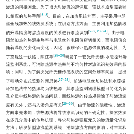
渗流的间接测量。为了增大对渗流的辨识度，该技术通常需要辅
[
]
5‒8
以相应的加热手段
。目前，在加热系统方面，主要采用电阻
丝全线加热的线热源系统；在识别方法方面，主要利用加热阶段
[
,
]
5‒6
23‒24
的升温幅度与渗流速度的关系进行渗流识别
。由于电
阻丝加热的热源生热率与电阻丝的电阻值密切相关，而电阻值会
随着温度的变化而变化，因此，很难保证热源强度的稳定性。为
[
]
25‒26
了克服这一缺陷，陈江等
研发了一套光纤光栅-水暖循环渗
流监测系统，可消除热源生热率的不均匀性对渗流识别效果的影
响；同时，为了解决光纤光栅传感系统的空间分辨率问题，提出
[
]
27‒28
了移动分布式监测的新思路
。前述电阻丝加热法和水暖循
环加热法中的热源均为线热源，其渗流监测物理模型可简化为多
孔介质中线热源的传热问题，而线热源的传热规律除了与渗流速
[
]
29‒30
度有关外，还与入渗角度有关
。由于渗流的隐蔽性，渗流
方向事先未知，线热源法将导致渗流识别的不确定性。探索热源
在多孔介质中的传热机理，寻求与热源强度无关的渗流量化识别
方法；研发新型渗流监测系统，消除渗流方向的影响，对丰富和