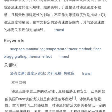
随渗流速度的变化规律。结果表明：升温幅值对渗流速度不敏
感，且易受热源稳定性的影响，不宜作为渗流速度判别指标；ξ对
渗流速度较敏感，在本文标定的渗流速度范围内，其与渗流速度
的标定关系近似为抛物线。
transl
Keywords
seepage monitoring;
temperature tracer method;
fiber
bragg grating;
thermal effect
transl
关键词
渗流监测;
温度示踪法;
光纤光栅;
热效应
transl
本刊网刊
渗流会影响岩土体的稳定性，直接威胁工程安全，众所周知
[
1
]
的美国Teton坝的溃决就是由渗透破坏所致
。渗流具有隐蔽
性、空间和时间上的随机性，对渗流的防治大多需要辅以一定的
监测手段来进行，因此，渗流监测是岩土工程领域中的一项重要