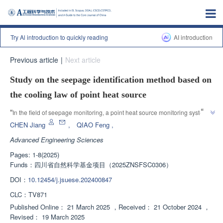
Try Al introduction to quickly reading
AI introduction
Previous article
|
Next article
Study on the seepage identification method based on
the cooling law of point heat source
”
“
In the field of seepage monitoring, a point heat source monitoring system 
has been developed, and a seepage identification method based on the 
CHEN Jiang
,
QIAO Feng
,
cooling law of heat sources has been proposed, providing new indicators 
Advanced Engineering Sciences
”
for seepage velocity discrimination.
Pages: 1-8(2025)
Funds：
四川省自然科学基金项目（2025ZNSFSC0306）
DOI：
10.12454/j.jsuese.202400847
CLC：
TV871
Published Online：
21 March 2025
，
Received：
21 October 2024
，
Revised：
19 March 2025