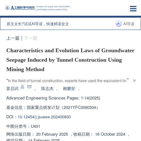
原文太长?试试AI导读，快速精读全文
AI导读
上一篇
|
下一篇
Characteristics and Evolution Laws of Groundwater
Seepage Induced by Tunnel Construction Using
Mining Method
”
“
In the field of tunnel construction, experts have used the equivalent lining 
method to study the dynamic evolution of groundwater environment during 
姜启武
，
陈志杰
，
赖鹏安
，
the CD method tunnel construction process, providing reference and 
Advanced Engineering Sciences
Pages: 1-14(2025)
guidance for the design and construction of tunnels crossing water rich 
基金信息：
国家重点研发计划（2021YFC3090304）
”
strata.
DOI：
10.12454/j.jsuese.202400830
中图分类号：
U451
网络出版日期：
20 February 2025
，
收稿日期：
16 October 2024
，
修回日期：
14 February 2025