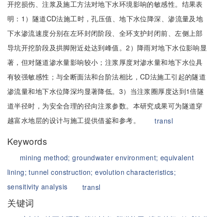
开挖损伤、注浆及施工方法对地下水环境影响的敏感性。结果表
明：1）隧道CD法施工时，孔压值、地下水位降深、渗流量及地
下水渗流速度分别在左环封闭阶段、全环支护封闭前、左侧上部
导坑开挖阶段及拱脚附近处达到峰值。2）降雨对地下水位影响显
著，但对隧道渗水量影响较小；注浆厚度对渗水量和地下水位具
有较强敏感性；与全断面法和台阶法相比，CD法施工引起的隧道
渗流量和地下水位降深均显著降低。3）当注浆圈厚度达到1倍隧
道半径时，为安全合理的径向注浆参数。本研究成果可为隧道穿
越富水地层的设计与施工提供借鉴和参考。
transl
Keywords
mining method;
groundwater environment;
equivalent
lining;
tunnel construction;
evolution characteristics;
sensitivity analysis
transl
关键词