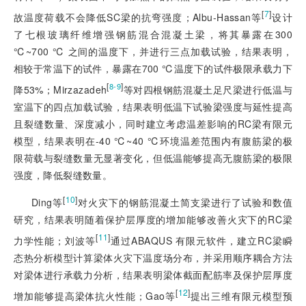
[
7
]
故温度荷载不会降低SC梁的抗弯强度；Albu-Hassan等
设计
了七根玻璃纤维增强钢筋混合混凝土梁，将其暴露在300
℃~700 ℃ 之间的温度下，并进行三点加载试验，结果表明，
相较于常温下的试件，暴露在700 ℃温度下的试件极限承载力下
[
]
8-9
降53%；Mirzazadeh
等对四根钢筋混凝土足尺梁进行低温与
室温下的四点加载试验，结果表明低温下试验梁强度与延性提高
且裂缝数量、深度减小，同时建立考虑温差影响的RC梁有限元
模型，结果表明在-40 ℃~40 ℃环境温差范围内有腹筋梁的极
限荷载与裂缝数量无显著变化，但低温能够提高无腹筋梁的极限
强度，降低裂缝数量。
[
10
]
Ding等
对火灾下的钢筋混凝土简支梁进行了试验和数值
研究，结果表明随着保护层厚度的增加能够改善火灾下的RC梁
[
11
]
力学性能；刘波等
通过ABAQUS 有限元软件，建立RC梁瞬
态热分析模型计算梁体火灾下温度场分布，并采用顺序耦合方法
对梁体进行承载力分析，结果表明梁体截面配筋率及保护层厚度
[
12
]
增加能够提高梁体抗火性能；Gao等
提出三维有限元模型预