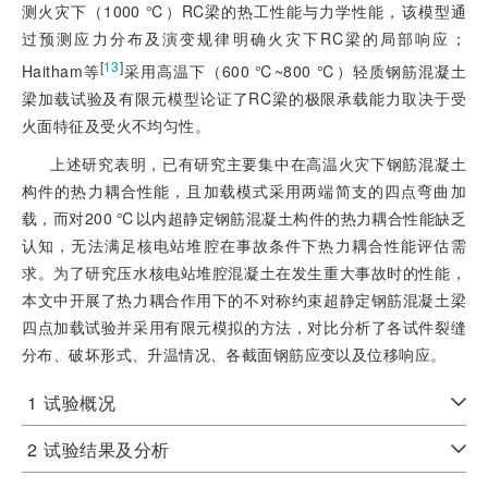
测火灾下（1000 ℃）RC梁的热工性能与力学性能，该模型通
过预测应力分布及演变规律明确火灾下RC梁的局部响应；
[
13
]
Haitham等
采用高温下（600 ℃~800 ℃）轻质钢筋混凝土
梁加载试验及有限元模型论证了RC梁的极限承载能力取决于受
火面特征及受火不均匀性。
上述研究表明，已有研究主要集中在高温火灾下钢筋混凝土
构件的热力耦合性能，且加载模式采用两端简支的四点弯曲加
载，而对200 ℃以内超静定钢筋混凝土构件的热力耦合性能缺乏
认知，无法满足核电站堆腔在事故条件下热力耦合性能评估需
求。为了研究压水核电站堆腔混凝土在发生重大事故时的性能，
本文中开展了热力耦合作用下的不对称约束超静定钢筋混凝土梁
四点加载试验并采用有限元模拟的方法，对比分析了各试件裂缝
分布、破坏形式、升温情况、各截面钢筋应变以及位移响应。
1
试验概况
2
试验结果及分析