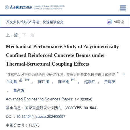
原文太长?试试AI导读，快速精读全文
AI导读
上一篇
|
下一篇
Mechanical Performance Study of Asymmetrically
Confined Reinforced Concrete Beams under
Thermal-Structural Coupling Effects
”
“
在核电站堆腔热力耦合性能研究领域，专家采用条带化模型设计试验梁，分
析了热力耦合作用下的破坏模式和承载能力，为事故条件下核电站堆腔热力耦
白明鑫
，
陈江涛
，
陈圣刚
，
赵翠红
，
贾建英
”
合性能研究提供技术参考。
，
董占发
Advanced Engineering Sciences
Pages: 1-10(2024)
基金信息：
国家重点研发计划资助（2020YFB1901504）
DOI：
10.12454/j.jsuese.202400697
中图分类号：
TU375