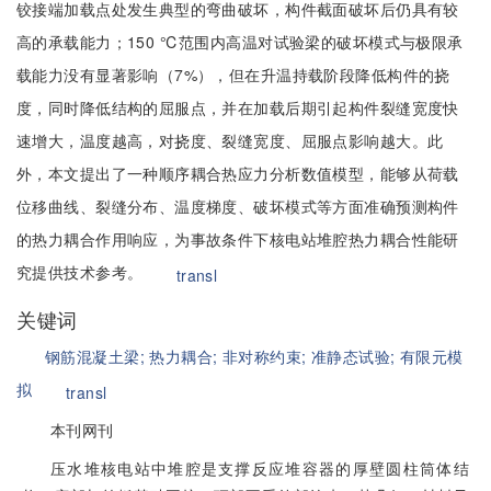
铰接端加载点处发生典型的弯曲破坏，构件截面破坏后仍具有较
高的承载能力；150 ℃范围内高温对试验梁的破坏模式与极限承
载能力没有显著影响（7%），但在升温持载阶段降低构件的挠
度，同时降低结构的屈服点，并在加载后期引起构件裂缝宽度快
速增大，温度越高，对挠度、裂缝宽度、屈服点影响越大。此
外，本文提出了一种顺序耦合热应力分析数值模型，能够从荷载
位移曲线、裂缝分布、温度梯度、破坏模式等方面准确预测构件
的热力耦合作用响应，为事故条件下核电站堆腔热力耦合性能研
究提供技术参考。
transl
关键词
钢筋混凝土梁;
热力耦合;
非对称约束;
准静态试验;
有限元模
拟
transl
本刊网刊
压水堆核电站中堆腔是支撑反应堆容器的厚壁圆柱筒体结