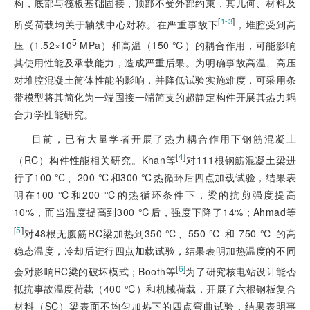
构，底部与筏板基础固接，顶部不受外部约束，其几何、材料及
[
]
1-3
所受荷载均关于轴线中心对称。在严重事故下
，堆腔受到高
5
压（1.52×10
MPa）和高温（150 ℃）的耦合作用，可能影响
其使用性能及承载能力，造成严重后果。为明确事故高温、高压
对堆腔混凝土筒体性能的影响，并降低试验实施难度，可采用条
带模型将其简化为一端固接一端简支的超静定构件开展其热力耦
合力学性能研究。
目前，已有大量学者开展了热力耦合作用下钢筋混凝土
[
4
]
（RC）构件性能相关研究。Khan等
对111根钢筋混凝土梁进
行了100 ℃、200 ℃和300 ℃热循环后四点加载试验，结果表
明在100 ℃和200 ℃的热循环条件下，梁的抗剪强度提高
10%，而当温度提高到300 ℃后，强度下降了14%；Ahmad等
[
5
]
对48根无腹筋RC梁加热到350 ℃、550 ℃ 和 750 ℃ 的高
稳态温度，冷却后进行四点加载试验，结果表明加热温度的不同
[
6
]
会对影响RC梁的破坏模式；Booth等
为了研究核电站设计能否
抵抗事故温度荷载（400 ℃）和机械荷载，开展了六根钢板复合
材料（SC）梁表面不均匀加热下的四点弯曲试验，结果表明事