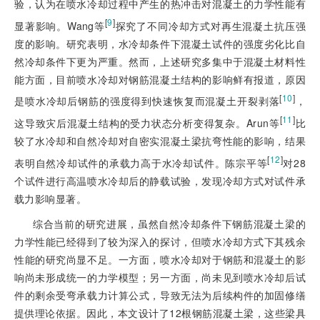
验，认为在喷水冷却过程中产生的热冲击对混凝土的力学性能有
[
9
]
显著影响。Wang等
探究了不同冷却⽅式对再生混凝土抗压强
度的影响。研究表明，水冷却条件下混凝土试件的强度劣化比自
然冷却条件下更为严重。然而，上述研究多集中于混凝土材料性
能方面，目前喷水冷却对钢筋混凝土结构的影响鲜有报道，原因
[
10
]
是喷水冷却后钢筋的强度得到快速恢复而混凝土开裂剥落
，
[
11
]
这导致灾后混凝土结构的受力状态分析变得复杂。Arun等
比
较了水冷却和自然冷却对自密实混凝土梁抗弯性能的影响，结果
[
12
]
表明自然冷却试件的承载力高于水冷却试件。陈宗平等
对28
个试件进行高温喷水冷却后的静载试验，发现冷却方式对试件承
载力影响显著。
综合当前的研究进展，虽然自然冷却条件下钢筋混凝土梁的
力学性能已经得到了较为深入的探讨，但喷水冷却方式下其残余
性能的研究尚显不足。一方面，喷水冷却对于钢筋和混凝土的影
响尚未形成统一的力学模型；另一方面，尚未见到喷水冷却后试
件的剩余受弯承载力计算公式，导致无法为后续构件的加固修缮
提供理论依据。因此，本文设计了12根钢筋混凝土梁，这些梁具