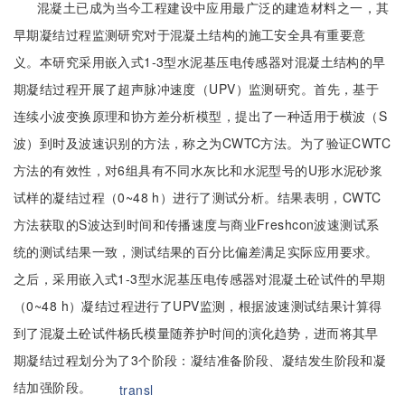
混凝土已成为当今工程建设中应用最广泛的建造材料之一，其
早期凝结过程监测研究对于混凝土结构的施工安全具有重要意
义。本研究采用嵌入式1-3型水泥基压电传感器对混凝土结构的早
期凝结过程开展了超声脉冲速度（UPV）监测研究。首先，基于
连续小波变换原理和协方差分析模型，提出了一种适用于横波（S
波）到时及波速识别的方法，称之为CWTC方法。为了验证CWTC
方法的有效性，对6组具有不同水灰比和水泥型号的U形水泥砂浆
试样的凝结过程（0~48 h）进行了测试分析。结果表明，CWTC
方法获取的S波达到时间和传播速度与商业Freshcon波速测试系
统的测试结果一致，测试结果的百分比偏差满足实际应用要求。
之后，采用嵌入式1-3型水泥基压电传感器对混凝土砼试件的早期
（0~48 h）凝结过程进行了UPV监测，根据波速测试结果计算得
到了混凝土砼试件杨氏模量随养护时间的演化趋势，进而将其早
期凝结过程划分为了3个阶段：凝结准备阶段、凝结发生阶段和凝
结加强阶段。
transl