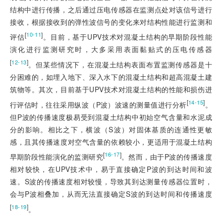
结构中进行传播，之后通过压电传感器在监测点处对该信号进行
接收，根据接收到的弹性波信号的变化来对结构性能进行监测和
[
]
10-11
评估
。目前，基于UPV技术对混凝土结构的早期阶段性能
演化进行监测研究时，大多采用表面黏贴式的压电传感器
[
]
12-13
。但某些情况下，在混凝土结构表面布置监测传感器是十
分困难的，如埋入地下、深入水下的混凝土结构和超高混凝土建
筑物等。其次，目前基于UPV技术对混凝土结构的性能和损伤进
[
]
14-15
行评估时，往往采用纵波（P波）波速的测量值进行分析
。
但P波的传播速度极易受到混凝土结构中初始空气含量和水泥成
分的影响。相比之下，横波（S波）对固体基质的连通性更敏
感，且其传播速度对空气含量的依赖较小，更适用于混凝土结构
[
]
16-17
早期阶段性能演化的监测研究
。然而，由于P波的传播速度
相对较快，在UPV技术中，易于直接确定P波的到达时间和波
速。S波的传播速度相对较慢，导致其到达测量传感器位置时，
会与P波相叠加，从而无法直接确定S波的到达时间和传播速度
[
]
18-19
。