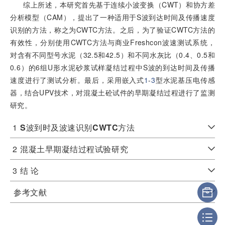
综上所述，本研究首先基于连续小波变换（CWT）和协方差
分析模型（CAM），提出了一种适用于S波到达时间及传播速度
识别的方法，称之为CWTC方法。之后，为了验证CWTC方法的
有效性，分别使用CWTC方法与商业Freshcon波速测试系统，
对含有不同型号水泥（32.5和42.5）和不同水灰比（0.4、0.5和
0.6）的6组U形水泥砂浆试样凝结过程中S波的到达时间及传播
速度进行了测试分析。最后，采用嵌入式
1
-
3
型水泥基压电传感
器，结合UPV技术，对混凝土砼试件的早期凝结过程进行了监测
研究。
1
S
波到时及波速识别
CWTC
方法
2
混凝土早期凝结过程试验研究
3
结 论
参考文献