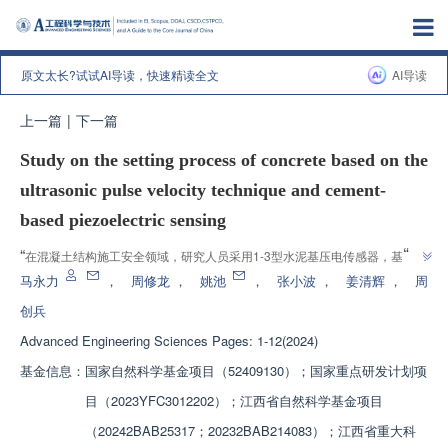
原文太长?试试AI导读，快速精读全文
AI导读
上一篇
|
下一篇
Study on the setting process of concrete based on the
ultrasonic pulse velocity technique and cement-
based piezoelectric sensing
”
“
在混凝土结构施工安全领域，研究人员采用1-3型水泥基压电传感器，基于
”
CWTC方法，监测混凝土早期凝结过程，为施工安全提供解决方案。
马永力
，
周修龙
，
姚池
，
张小波
，
姜清辉
，
周
创兵
Advanced Engineering Sciences
Pages: 1-12(2024)
基金信息：
国家自然科学基金项目（52409130）；国家重点研发计划项
目（2023YFC3012202）；江西省自然科学基金项目
（20242BAB25317；20232BAB214083）；江西省重大科