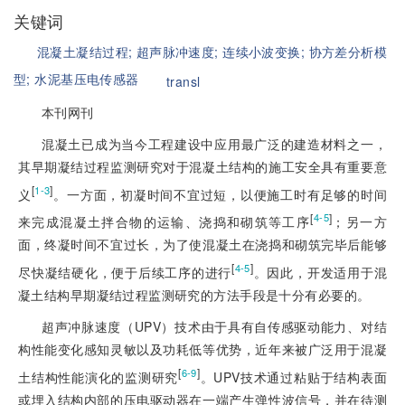
关键词
混凝土凝结过程;
超声脉冲速度;
连续小波变换;
协方差分析模
型;
水泥基压电传感器
transl
本刊网刊
混凝土
已成为当今工程建设中应用最广泛的建造材料之一，
其早期凝结过程监测研究对于混凝土结构的施工安全具有重要意
[
]
1-3
义
。一方面，初凝时间不宜过短，以便施工时有足够的时间
[
]
4-5
来完成混凝土拌合物的运输、浇捣和砌筑等工序
；另一方
面，终凝时间不宜过长，为了使混凝土在浇捣和砌筑完毕后能够
[
]
4-5
尽快凝结硬化，便于后续工序的进行
。因此，开发适用于混
凝土结构早期凝结过程监测研究的方法手段是十分有必要的。
超声冲脉速度（UPV）技术由于具有自传感驱动能力、对结
构性能变化感知灵敏以及功耗低等优势，近年来被广泛用于混凝
[
]
6-9
土结构性能演化的监测研究
。UPV技术通过粘贴于结构表面
或埋入结构内部的压电驱动器在一端产生弹性波信号，并在待测