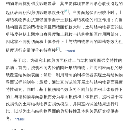
构物界面抗剪强度影响显著，其主要体现在界面形态改变引起的
[
6
]
起伏表面积和剪切影响厚度变化
。当界面起伏面积较小时，土
与结构物界面抗剪强度来自于土颗粒与结构物的相互作用；而当
结构面表面的凹槽较深且凹槽面积较大时，土与结构物界面的抗
剪强度包括土颗粒自身强度和土颗粒与结构物相互作用两部分，
因此将不同剪切面积土体条件下土与结构物界面的凹槽等效为粗
[
7
]
糙度进行定量评价有待商榷
。
transl
基于此，为研究土体剪切面积对土与结构物界面强度特性的
影响，首先，浇筑不同内径的圆环形结构物，并将相应面积的砂
纸覆盖结构物表面；然后，利用研制的制样仪器实现土与结构物
界面试样的制备；最后，通过直剪试验开展土与结构物界面强度
特性研究。同时，基于损伤耦合效应将不同剪切面积土体条件下
的土与结构物界面总损伤分为界面损伤和土体损伤，提出基于等
效损伤的土与结构物界面损伤模型，并同室内试验结果进行对
比，以期为土与结构物界面的剪切特性及本构关系研究提供参
考。
transl