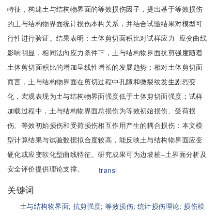
特征，构建土与结构物界面的等效损伤因子，提出基于等效损伤
的土与结构物界面统计损伤本构关系，并结合试验结果对模型可
行性进行验证。结果表明：土体剪切面积比对试样应力–应变曲线
影响明显，相同法向应力条件下，土与结构物界面抗剪强度随着
土体剪切面积比的增加呈线性增长的发展趋势；相对土体剪切面
而言，土与结构物界面在剪切过程中孔隙和微裂纹发生剧烈变
化，宏观表现为土与结构物界面强度低于土体剪切面强度；试样
加载过程中，土与结构物界面总损伤为等效初始损伤、受荷损
伤、等效初始损伤和受荷损伤相互作用产生的耦合损伤；本文模
型计算结果与试验数据拟合度较高，能反映土与结构物界面应变
硬化或应变软化型曲线特征。研究成果可为边坡桩–土界面分析及
安全评价提供理论支撑。
transl
关键词
土与结构物界面;
抗剪强度;
等效损伤;
统计损伤理论;
损伤模