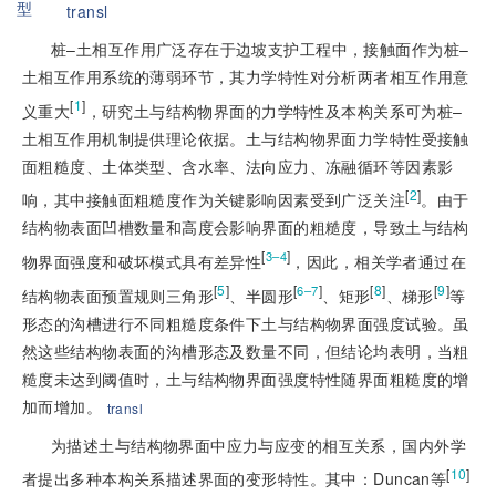
型
transl
桩–土相互作用广泛存在于边坡支护工程中，接触面作为桩–
土相互作用系统的薄弱环节，其力学特性对分析两者相互作用意
[
1
]
义重大
，研究土与结构物界面的力学特性及本构关系可为桩–
土相互作用机制提供理论依据。土与结构物界面力学特性受接触
面粗糙度、土体类型、含水率、法向应力、冻融循环等因素影
[
2
]
响，其中接触面粗糙度作为关键影响因素受到广泛关注
。由于
结构物表面凹槽数量和高度会影响界面的粗糙度，导致土与结构
[
]
3–4
物界面强度和破坏模式具有差异性
，因此，相关学者通过在
[
5
]
[
]
[
8
]
[
9
]
6–7
结构物表面预置规则三角形
、半圆形
、矩形
、梯形
等
形态的沟槽进行不同粗糙度条件下土与结构物界面强度试验。虽
然这些结构物表面的沟槽形态及数量不同，但结论均表明，当粗
糙度未达到阈值时，土与结构物界面强度特性随界面粗糙度的增
加而增加。
transl
为描述土与结构物界面中应力与应变的相互关系，国内外学
[
10
]
者提出多种本构关系描述界面的变形特性。其中：Duncan等