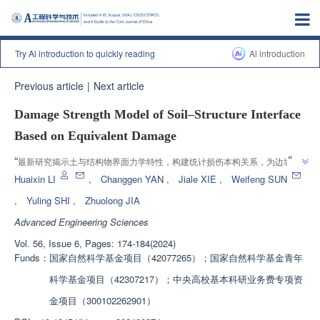
Try Al introduction to quickly reading
Al introduction
Previous article
|
Next article
Damage Strength Model of Soil–Structure Interface
Based on Equivalent Damage
”
“
最新研究揭示土与结构物界面力学特性，构建统计损伤本构关系，为边坡桩-
”
土界面分析提供理论支撑。
Huaixin LI
,
Changgen YAN
,
Jiale XIE
,
Weifeng SUN
,
Yuling SHI
,
Zhuolong JIA
Advanced Engineering Sciences
Vol. 56, Issue 6, Pages: 174-184(2024)
Funds：
国家自然科学基金项目（42077265）；国家自然科学基金青年
科学基金项目（42307217）；中央高校基本科研业务费专项资
金项目（300102262901）