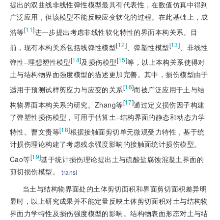
提出的双曲线非线性弹性模型最具有代表性，在数值仿真中得到
广泛应用，但该模型不能反映应变软化的过程。在此基础上，成
[
11
]
浩等
进一步提出考虑非线性软化特性的界面本构关系。目
[
12
]
[
13
]
前，现有本构关系包括线弹性模型
、弹塑性模型
、非线性
[
14
]
[
15
]
弹性–理想塑性模型
及损伤模型
等，以上本构关系使得对
土与结构物界面强度模型的描述更加完善。其中，损伤模型由于
[
16
]
适用于预测试样剪应力与应变的关系
而被广泛应用于土与结
[
17
]
构物界面本构关系的研究。Zhang等
通过定义损伤因子构建
了弹塑性损伤模型，可用于估算土–结构界面的静态和动态力学
[
18
]
特性。曹文贵等
根据接触面剪切单元微观受力特性，基于统
计损伤理论构建了考虑残余强度影响的接触面统计损伤模型。
[
19
]
Cao等
基于统计损伤理论提出土与硫酸盐腐蚀混凝土界面的
剪切损伤模型。
transl
当土与结构物界面处的土体剪切面积和界面剪切面积差异明
显时，以上研究成果并不能定量反映土体剪切面积对土与结构物
界面力学特性及损伤强度模型的影响。结构物表面形态对土与结