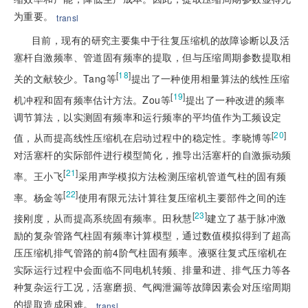
为重要。
transl
目前，现有的研究主要集中于往复压缩机的故障诊断以及活
塞杆自激频率、管道固有频率的提取，但与压缩周期参数提取相
[
18
]
关的文献较少。Tang等
提出了一种使用相量算法的线性压缩
[
19
]
机冲程和固有频率估计方法。Zou等
提出了一种改进的频率
调节算法，以实测固有频率和运行频率的平均值作为工频设定
[
20
]
值，从而提高线性压缩机在启动过程中的稳定性。李晓博等
对活塞杆的实际部件进行模型简化，推导出活塞杆的自激振动频
[
21
]
率。王小飞
采用声学模拟方法检测压缩机管道气柱的固有频
[
22
]
率。杨金等
使用有限元法计算往复压缩机主要部件之间的连
[
23
]
接刚度，从而提高系统固有频率。田秋慧
建立了基于脉冲激
励的复杂管路气柱固有频率计算模型，通过数值模拟得到了超高
压压缩机排气管路的前4阶气柱固有频率。液驱往复式压缩机在
实际运行过程中会面临不同电机转频、排量和进、排气压力等各
种复杂运行工况，活塞磨损、气阀泄漏等故障因素会对压缩周期
的提取造成困难。
transl