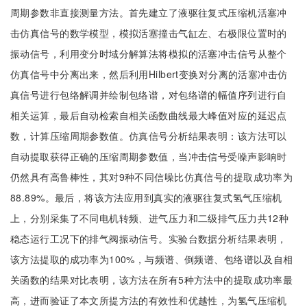
周期参数非直接测量方法。首先建立了液驱往复式压缩机活塞冲
击仿真信号的数学模型，模拟活塞撞击气缸左、右极限位置时的
振动信号，利用变分时域分解算法将模拟的活塞冲击信号从整个
仿真信号中分离出来，然后利用Hilbert变换对分离的活塞冲击仿
真信号进行包络解调并绘制包络谱，对包络谱的幅值序列进行自
相关运算，最后自动检索自相关函数曲线最大峰值对应的延迟点
数，计算压缩周期参数值。仿真信号分析结果表明：该方法可以
自动提取获得正确的压缩周期参数值，当冲击信号受噪声影响时
仍然具有高鲁棒性，其对9种不同信噪比仿真信号的提取成功率为
88.89%。最后，将该方法应用到真实的液驱往复式氢气压缩机
上，分别采集了不同电机转频、进气压力和二级排气压力共12种
稳态运行工况下的排气阀振动信号。实验台数据分析结果表明，
该方法提取的成功率为100%，与频谱、倒频谱、包络谱以及自相
关函数的结果对比表明，该方法在所有5种方法中的提取成功率最
高，进而验证了本文所提方法的有效性和优越性，为氢气压缩机