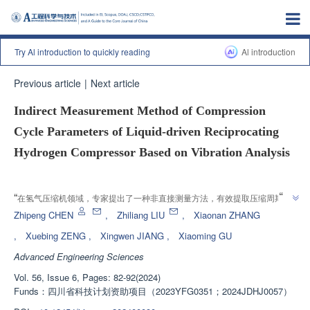
Try Al introduction to quickly reading
Al introduction
Previous article
|
Next article
Indirect Measurement Method of Compression
Cycle Parameters of Liquid-driven Reciprocating
Hydrogen Compressor Based on Vibration Analysis
Enhanced Publication
”
“
在氢气压缩机领域，专家提出了一种非直接测量方法，有效提取压缩周期参
”
数，为状态监测和故障诊断提供基础参数。
Zhipeng CHEN
,
Zhiliang LIU
,
Xiaonan ZHANG
,
Xuebing ZENG
,
Xingwen JIANG
,
Xiaoming GU
Advanced Engineering Sciences
Vol. 56, Issue 6, Pages: 82-92(2024)
Funds：
四川省科技计划资助项目（2023YFG0351；2024JDHJ0057）