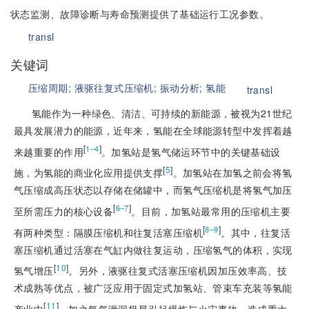
状态监测、故障诊断与寿命预测提供了基础运行工况参数。
transl
关键词
压缩周期;
液驱往复式压缩机;
振动分析;
氢能
transl
氢能作为一种绿色、清洁、可持续的新能源，被视为21世纪
最具发展潜力的能源，近年来，氢能在全球能源转型中发挥着越
[
]
1–4
来越重要的作用
。加氢站是氢气储运环节中的关键基础设
[
5
]
施，为氢能的商业化应用提供支撑
。加氢站在加氢之前会将氢
气压缩成高压状态以存储在储罐中，而氢气压缩机是将氢气加压
[
]
6–7
至所需压力的核心设备
。目前，加氢站最常用的压缩机主要
[
]
8–9
有两种类型：隔膜压缩机和往复活塞压缩机
。其中，往复活
塞压缩机通过活塞在气缸内做往复运动，压缩氢气的体积，实现
[
10
]
氢气增压
。另外，液驱往复式活塞压缩机因加压效率高、技
术成熟等优点，被广泛应用于固定式加氢站、管束车充装等氢能
[
11
]
产业中
。加之氢气泄漏极易引起爆炸与火灾事故，造成重大