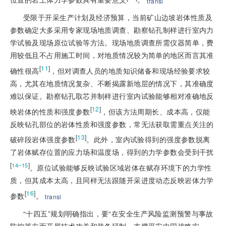
transl
受限于开采生产计划及经济预算
，当前矿山边坡岩体性质及
参数确定大多采用专家现场地质调查、勘察钻孔制样进行室内力
学试验及现场原位试验等方法。现场地质调查所需仪器简单，费
用较低且不占用施工时间，对地质情况较为简单的地区而言其准
[
11
]
确性很高
，但对调查人员的地质知识储备和现场经验要求较
高，尤其在地质情况复杂、不断揭露新地层的情况下，其准确度
难以保证。勘察钻孔取芯并制样进行室内试验能够相对准确地反
[
12
]
映岩体的性质和强度参数
，但该方法周期长、成本高，仅能
反映钻孔部位的岩体性质和强度参数，常无法获取需重点关注的
[
13
]
破碎段岩体强度参数
。此外，室内试验得到的强度参数脱离
了岩体赋存位置的应力场和温度场，得到的力学参数会受到干扰
[
]
14–15
。原位试验能够反映试验区域岩体在赋存环境下的力学性
质，但其成本太高，且同样无法跟随开采进度动态反映岩体力学
[
16
]
参数
。
transl
“十四五”规划明确指出，要“在安全生产风险监测预警与事故
防控等方面开展技术攻关和装备研制，支撑平安中国战略实