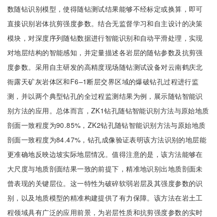
数随钻识别模型，使得随钻测试结果能够不经标定或换算，即可
直接识别岩体抗剪强度参数。结合无监督学习和自主设计的决策
模块，对深度序列随钻数据进行智能识别和自动平滑处理，实现
对地层结构的智能感知，并定量描述各岩层的随钻参数及抗剪强
度参数。采用自主研发的高精度现场随钻测试设备对云南鹤庆北
衙露天矿灰岩体区和F6–1断层交界区域的爆破钻孔过程进行监
测，并以两个典型钻孔的全过程监测结果为例，展示随钻智能识
别方法的应用。总体而言，ZK1钻孔随钻智能识别方法与原始地质
剖面一致程度为90.85%，ZK2钻孔随钻智能识别方法与原始地质
剖面一致程度为84.47%，钻孔成像验证表明该方法识别的地层能
更准确地反映边坡实际地层情况。值得注意的是，该方法能够在
大尺度与地质剖面结果一致的前提下，精准地识别出地质剖面未
曾表现的关键层位。这一特性为破碎软弱岩层及其强度参数的识
别，以及地质模型的精准构建提供了有力保障。该方法在岩土工
程领域具有广泛的应用前景，为岩层性质和抗剪强度参数的实时