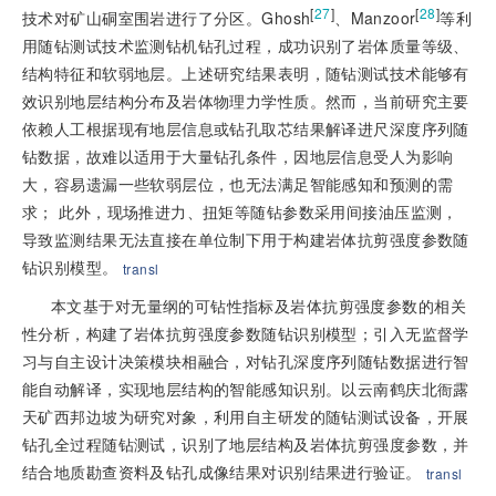
[
27
]
[
28
]
技术对矿山硐室围岩进行了分区。Ghosh
、Manzoor
等利
用随钻测试技术监测钻机钻孔过程，成功识别了岩体质量等级、
结构特征和软弱地层。上述研究结果表明，随钻测试技术能够有
效识别地层结构分布及岩体物理力学性质。然而，当前研究主要
依赖人工根据现有地层信息或钻孔取芯结果解译进尺深度序列随
钻数据，故难以适用于大量钻孔条件，因地层信息受人为影响
大，容易遗漏一些软弱层位，也无法满足智能感知和预测的需
求； 此外，现场推进力、扭矩等随钻参数采用间接油压监测，
导致监测结果无法直接在单位制下用于构建岩体抗剪强度参数随
钻识别模型。
transl
本文基于对无量纲的可钻性指标及岩体抗剪强度参数的相关
性分析，构建了岩体抗剪强度参数随钻识别模型；引入无监督学
习与自主设计决策模块相融合，对钻孔深度序列随钻数据进行智
能自动解译，实现地层结构的智能感知识别。以云南鹤庆北衙露
天矿西邦边坡为研究对象，利用自主研发的随钻测试设备，开展
钻孔全过程随钻测试，识别了地层结构及岩体抗剪强度参数，并
结合地质勘查资料及钻孔成像结果对识别结果进行验证。
transl