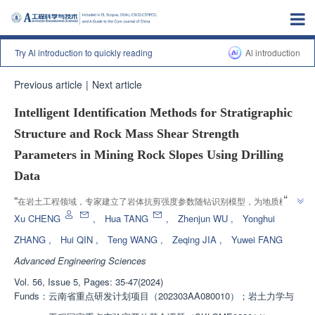
Try Al introduction to quickly reading
Al introduction
Previous article
|
Next article
Intelligent Identification Methods for Stratigraphic
Structure and Rock Mass Shear Strength
Parameters in Mining Rock Slopes Using Drilling
Data
”
“
在岩土工程领域，专家建立了岩体抗剪强度参数随钻识别模型，为地质模型
”
精准构建提供可靠方案。
Xu CHENG
,
Hua TANG
,
Zhenjun WU
,
Yonghui
ZHANG
,
Hui QIN
,
Teng WANG
,
Zeqing JIA
,
Yuwei FANG
Advanced Engineering Sciences
Vol. 56, Issue 5, Pages: 35-47(2024)
Funds：
云南省重点研发计划项目（202303AA080010）；岩土力学与