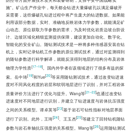
施”。矿山生产作业中，每天都会钻进大量爆破孔以满足爆破开
采需要，这些爆破孔钻进过程中将产生庞大的钻进数据。如果能
利用该部分数据，实时、准确地反映岩体力学参数，就能满足矿
山动态、原位获取力学参数的需求，为及时优化岩质边坡台阶设
计、边坡区域化精细监测提供保障，建设更加自动化、数字化、
智能化的安全矿山。随钻测试技术是一种将多种传感器安装在钻
机上，实时记录钻机工作参数的原位测试技术，通过对监测得到
的随钻参数进行科学解译，就能反演得到地层的结构分布及岩体
[
]
17–18
物理力学性质
。国内外学者在该领域进行了很多有益的探
[
19
]
[
20
]
索。岳中琦
和Yue
等采用随钻测试技术，通过改变钻进速
度对不同风化程度的岩层和软弱地层进行了识别，并对工程岩体
[
]
21–22
质量评价方法进行了优化与提升。Wang等
也通过改变钻
进速度对不同地层进行识别，并建立了钻进速度与岩体抗压强度
[
23
]
之间的关系模型。谭卓英等
基于岩石可钻性指标对地层界面
[
24
]
[
25
]
进行了识别。此外，王琦
、王玉杰
等建立了回转钻机随钻
[
26
]
参数与岩石单轴抗压强度的关系模型。Wang等
运用随钻测试