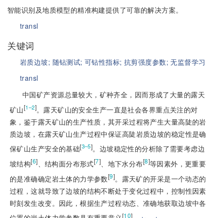
智能识别及地质模型的精准构建提供了可靠的解决方案。
transl
关键词
岩质边坡;
随钻测试;
可钻性指标;
抗剪强度参数;
无监督学习
transl
中国矿产资源总量较大，矿种齐全，因而形成了大量的露天
[
]
1–2
矿山
。露天矿山的安全生产一直是社会各界重点关注的对
象，鉴于露天矿山的生产性质，其开采过程将产生大量高陡的岩
质边坡，在露天矿山生产过程中保证高陡岩质边坡的稳定性是确
[
]
3–5
保矿山生产安全的基础
。边坡稳定性的分析除了需要考虑边
[
6
]
[
7
]
[
8
]
坡结构
、结构面分布形式
、地下水分布
等因素外，更重要
[
9
]
的是准确确定岩土体的力学参数
。露天矿的开采是一个动态的
过程，这就导致了边坡的结构不断处于变化过程中，控制性因素
时刻发生改变。因此，根据生产过程动态、准确地获取边坡中各
[
10
]
位置的岩土体力学参数具有重要意义
。