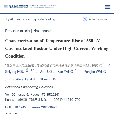
Try Al introduction to quickly reading
Al introduction
Previous article
|
Next article
Characterization of Temperature Rise of 550 kV
Gas Insulated Busbar Under High Current Working
Condition
”
“
在超高压大电流领域，专家构建了气体绝缘母线多场耦合模型，探究了其温
”
升特性，为设备设计及监测提供参考。
Shiying HOU
,
Ao LUO
,
Fan YANG
,
Pengbo WANG
,
Shuaifeng QUAN
,
Shuai SUN
Advanced Engineering Sciences
Vol. 56, Issue 5, Pages: 76-85(2024)
Funds：
国家重点研发计划项目（2021YFB2401700）
DOI：
10.12454/j.jsuese.202300927