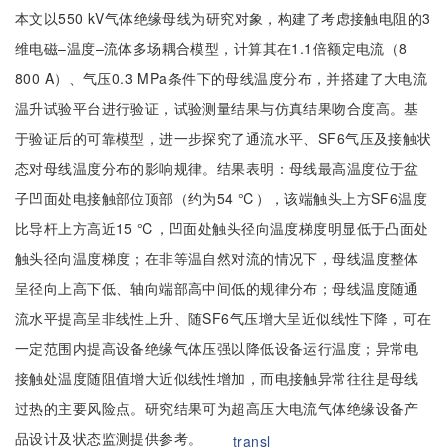
本文以550 kV气体绝缘母线为研究对象，构建了考虑接触电阻的3
维电磁–温度–流体多场耦合模型，计算其在1.1倍额定电流（8
800 A）、气压0.3 MPa条件下的母线温度分布，并搭建了大电流
温升试验平台进行验证，试验测量结果与仿真结果吻合度高。基
于验证后的可靠模型，进一步探究了通流水平、SF6气压及接触状
态对母线温度分布的影响规律。结果表明：母线最高温度位于盆
子凹面处电接触部位顶部（约为54 ℃），该端触头上方SF6温度
比导杆上方高近15 ℃，凹面处触头径向温度梯度明显低于凸面处
触头径向温度梯度；在非等温自然对流的情况下，母线温度整体
呈径向上高下低、轴向端部高中间低的规律分布；母线温度随通
流水平提高呈非线性上升、随SF6气压增大呈近似线性下降，可在
一定范围内提高设备绝缘气体压强以降低设备运行温度；异常电
接触处温度随阻值增大近似线性增加，而电接触异常往往是母线
过热的主要风险点。研究结果可为超高压大电流气体绝缘设备产
品设计及状态监测提供参考。
transl