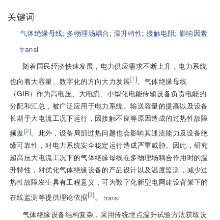
关键词
气体绝缘母线;
多物理场耦合;
温升特性;
接触电阻;
影响因素
transl
随着国民经济快速发展，电力供应需求不断上升，电力系统
[
1
]
也向着大容量、数字化的方向大力发展
。气体绝缘母线
（GIB）作为高电压、大电流、小型化电能传输设备负责电能的
分配和汇总，被广泛应用于电力系统。输送容量的提高以及设备
长期于大电流工况下运行，因接触不良等原因造成的过热性故障
[
2
]
频发
。此外，设备局部过热问题也会影响其通流能力及设备绝
缘可靠性，对电力系统安全稳定运行造成严重威胁。因此，研究
超高压大电流工况下的气体绝缘母线在多物理场耦合作用时的温
升特性，对优化气体绝缘设备的产品设计以及温度监测，减少过
热性故障发生具有工程意义，可为数字化新型电网建设背景下的
[
3
]
在线监测等提供理论依据
。
transl
气体绝缘设备结构复杂，采用传统埋点温升试验方法获取设