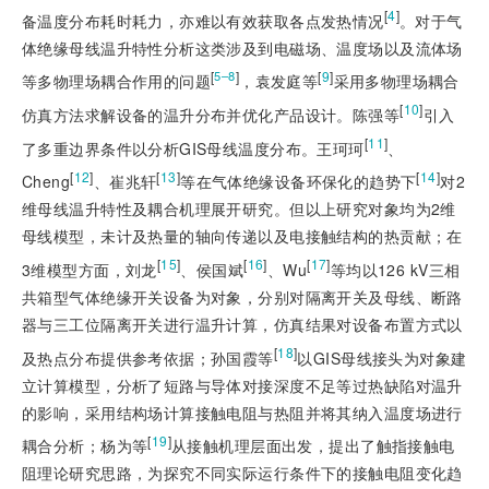
[
4
]
备温度分布耗时耗力，亦难以有效获取各点发热情况
。对于气
体绝缘母线温升特性分析这类涉及到电磁场、温度场以及流体场
[
]
[
9
]
5–8
等多物理场耦合作用的问题
，袁发庭等
采用多物理场耦合
[
10
]
仿真方法求解设备的温升分布并优化产品设计。陈强等
引入
[
11
]
了多重边界条件以分析GIS母线温度分布。王珂珂
、
[
12
]
[
13
]
[
14
]
Cheng
、崔兆轩
等在气体绝缘设备环保化的趋势下
对2
维母线温升特性及耦合机理展开研究。但以上研究对象均为2维
母线模型，未计及热量的轴向传递以及电接触结构的热贡献；在
[
15
]
[
16
]
[
17
]
3维模型方面，刘龙
、侯国斌
、Wu
等均以126 kV三相
共箱型气体绝缘开关设备为对象，分别对隔离开关及母线、断路
器与三工位隔离开关进行温升计算，仿真结果对设备布置方式以
[
18
]
及热点分布提供参考依据；孙国霞等
以GIS母线接头为对象建
立计算模型，分析了短路与导体对接深度不足等过热缺陷对温升
的影响，采用结构场计算接触电阻与热阻并将其纳入温度场进行
[
19
]
耦合分析；杨为等
从接触机理层面出发，提出了触指接触电
阻理论研究思路，为探究不同实际运行条件下的接触电阻变化趋