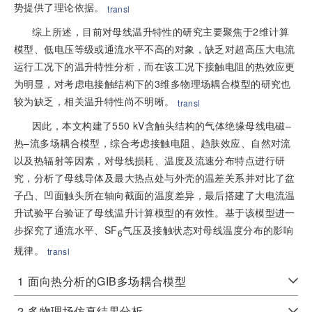
势提供了理论依据。
transl
综上所述，目前对母线温升特性的研究主要聚焦于2维计算
模型、低电压等级或通流水平不高的对象，缺乏对超高压大电流
运行工况下的温升特性分析，而在该工况下接触电阻的热效应更
为明显，对考虑电接触结构下的3维多物理场耦合模型的研究也
较为缺乏，相关温升特性尚不明晰。
transl
因此，本文构建了550 kV含触头结构的气体绝缘母线电磁–
热–流多场耦合模型，综合考虑接触电阻、趋肤效应、自然对流
以及热辐射等因素，对母线损耗、温度及流速分布特点进行研
究，分析了母线导体及最大热点处与外壳的温差关系并对比了盆
子凸、凹面触头所在轴向截面的温度差异，最后搭建了大电流温
升试验平台验证了母线温升计算模型的有效性。基于该模型进一
步探究了通流水平、SF
气压及接触状态对母线温度分布的影响
6
规律。
transl
1
面向热分析的GIB多场耦合模型
2
多物理场仿真结果分析