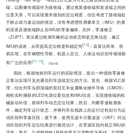
端，以图像传感器作为接收端，通过推算接收端和发送端之间的
位置关系，可以实现厘米级别的定位精度，但仅考虑了接收端处
于静止或匀速运动的情况，没有考虑惯性测量单元（IMU）的累
积误差及接收端静止后IMU的零速偏移。此外，零速修正
（ZUPT）算法通过检测车辆的运动状态和姿态角信息，修正
[
14
]
IMU的误差，从而提高定位精度和稳定性
；该算法简单、容
易实现，在车辆惯性导航、机器人定位、人体运动识别等领域都
[
]
15–16
有广泛的应用
。
transl
因此，根据地铁列车运行的实际情况，提出一种借助零速修
正算法实现可见光通信列车连续定位的方法。首先，根据VLC原
理，结合列车头部顶端的双目互补金属氧化物半导体（CMOS）
相机实时捕获的LED光源位置信息和IMU信息，实现接收端的机
械振动补偿，获得列车动态定位结果；然后，判断零速检测条
件，确定列车运行状态，并将列车在线路上的运行过程划分为运
动区段和零速区段；接下来，使用无迹卡尔曼滤波（UKF）对运
动区段的列车定位结果进行最优估计，在零速区段内校正IMU的
误差；最后，以成都地铁1号线的真实运营数据为基础，实现隧