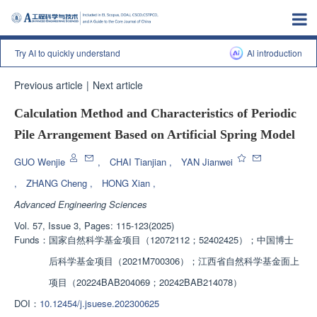
Try AI to quickly understand
Al introduction
Previous article
|
Next article
Calculation Method and Characteristics of Periodic
Pile Arrangement Based on Artificial Spring Model
GUO Wenjie
,
CHAI Tianjian
,
YAN Jianwei
,
ZHANG Cheng
,
HONG Xian
,
Advanced Engineering Sciences
Vol. 57, Issue 3, Pages: 115-123(2025)
Funds：
国家自然科学基金项目（12072112；52402425）；中国博士
后科学基金项目（2021M700306）；江西省自然科学基金面上
项目（20224BAB204069；20242BAB214078）
DOI：
10.12454/j.jsuese.202300625