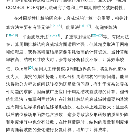
COMSOL PDE有限元法研究了饱和土中周期排桩的减振特性。
在对周期性排桩的研究中，衰减域的计算十分重要，相关计
[
]
[
]
12‒15
16‒17
算方法主要有有限元法
、能量法
、传递矩阵法
[
]
[
]
[
]
18‒19
20‒21
22‒23
、平面波展开法
、多重散射理论
等。有限元法
在计算周期排桩结构衰减域方面适用性强，但其精度取决于网格
精细程度，获得高精度结果需要消耗较高的计算资源。当计算频
率较高、结构尺寸较大时，会导致分析精度不够、计算效率较
[
24
]
低。Guo等
采用人工弹簧模拟周期边界条件，将边界约束转
变为人工弹簧的弹性势能，用以分析周期结构的带隙问题。能量
法将微分方程边值问题转变为泛函极值问题，有利于复杂边界条
件问题的求解，因而被广泛应用于周期结构衰减域的计算。但传
统能量法（如瑞利里兹法）在计算排桩结构衰减域时需要构造满
足周期性边界条件的位移场形函数，在数学上难度较大；且重构
以后的位移场形函数包含波数，这会导致涉及形函数的质量矩阵
和刚度矩阵中也含有波数，在计算带隙时，结构的质量和刚度矩
阵需随着波数的变化进行反复计算，增加了计算成本。