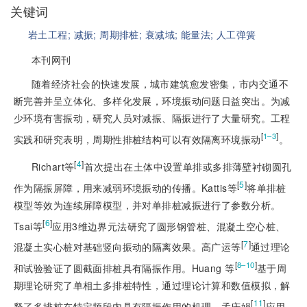
关键词
岩土工程;
减振;
周期排桩;
衰减域;
能量法;
人工弹簧
本刊网刊
随着经济社会的快速发展，城市建筑愈发密集，市内交通不
断完善并呈立体化、多样化发展，环境振动问题日益突出。为减
少环境有害振动，研究人员对减振、隔振进行了大量研究。工程
[
]
1‒3
实践和研究表明，周期性排桩结构可以有效隔离环境振动
。
[
4
]
Richart等
首次提出在土体中设置单排或多排薄壁衬砌圆孔
[
5
]
作为隔振屏障，用来减弱环境振动的传播。Kattis等
将单排桩
模型等效为连续屏障模型，并对单排桩减振进行了参数分析。
[
6
]
Tsai等
应用3维边界元法研究了圆形钢管桩、混凝土空心桩、
[
7
]
混凝土实心桩对基础竖向振动的隔离效果。高广运等
通过理论
[
]
8‒10
和试验验证了圆截面排桩具有隔振作用。Huang 等
基于周
期理论研究了单相土多排桩特性，通过理论计算和数值模拟，解
[
11
]
释了多排桩在特定频段内具有隔振作用的机理。孟庆娟
应用