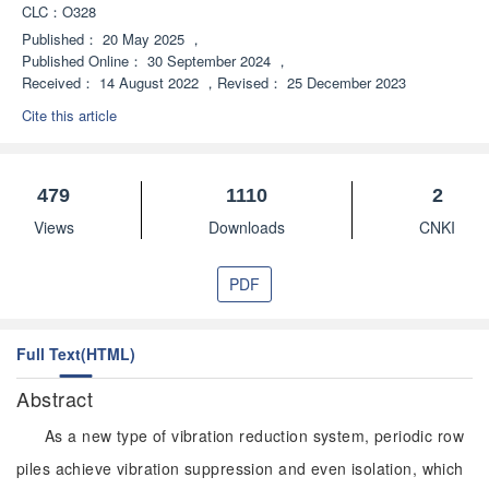
CLC：
O328
Published：
20 May 2025
，
Published Online：
30 September 2024
，
Received：
14 August 2022
，
Revised：
25 December 2023
Cite this article
479
1110
2
Views
Downloads
CNKI
PDF
Full Text(HTML)
Abstract
As a new type of vibration reduction system, periodic row
piles achieve vibration suppression and even isolation, which