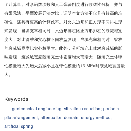
了计算量。对形函数项数和人工弹簧刚度进行收敛性分析，并与
有限元法、平面波展开法对比，证明本文方法不仅具有较高的准
确性，还具有更高的计算效率。对比六边形和正方形不同排桩形
式发现，当填充率相同时，六边形排桩比正方形排桩的衰减域宽
度大；对比管桩和实心桩不同桩型发现，当填充率相同时，管桩
的衰减域宽度比实心桩更大。此外，分析填充土体对衰减域的影
响发现，衰减域宽度随填充土体密度增大而增大，随填充土体弹
性模量增大先增大后减小且在弹性模量约16 MPa时衰减域宽度最
大。
Keywords
geotechnical engineering;
vibration reduction;
periodic
pile arrangement;
attenuation domain;
energy method;
artificial spring