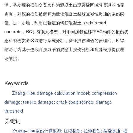
涵，将发现的损伤交叉点作为混凝土出现裂缝区域性贯通的临界
判据，对应的损伤被解释为量化混凝土裂缝区域性贯通的损伤阈
值。进一步地，利用已验证的钢筋混凝土（reinforced
concrete，RC）有限元模型，对不同加载位移下RC构件的损伤状
态和裂缝贯通区域进行系统分析，验证损伤阈值的合理性。所得
结论可为基于连续介质力学的混凝土损伤分析和裂缝模拟提供理
论依据。
Keywords
Zhang‒Hou damage calculation model;
compression
damage;
tensile damage;
crack coalescence;
damage
threshold
关键词
Zhang‒Hou损伤计算模型;
压缩损伤;
拉伸损伤;
裂缝贯通;
损