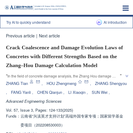
Try AI to quickly understand
Al introduction
Previous article
|
Next article
Crack Coalescence and Damage Evolution Laws of
Concretes with Different Strengths Based on the
Zhang‒Hou Damage Calculation Model
”
“
In the field of concrete damage analysis, the Zhang Hou damage 
calculation model reveals the damage evolution law of concrete with 
ZHANG Tian
,
HOU Zhengmeng
,
ZHANG Shengyou
different strengths, providing a theoretical basis for simulating concrete 
,
FANG Yanli
,
CHEN Qianjun
,
LI Xiaoqin
,
SUN Wei
,
”
cracks.
Advanced Engineering Sciences
Vol. 57, Issue 3, Pages: 124-133(2025)
Funds：
云南省“兴滇英才支持计划”高端外国专家专项；国家留学基金
委项目（202208530003）