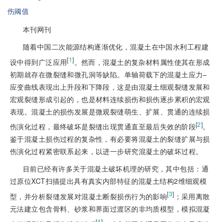
伤阈值
本刊网刊
随着中国二次能源结构逐渐优化，混凝土在中国水利工程建
[
1
]
设中得到广泛应用
。然而，混凝土的复杂材料属性使其在形成
初期就存在微裂缝和微孔洞等缺陷。单轴荷载下的混凝土应力‒
应变曲线表现出上升段和下降段，这是由混凝土细观裂缝发展和
宏观裂缝形成引起的，也是材料连续损伤和损伤逐步累积的宏观
表现。混凝土的损伤发展是微观裂缝萌生、扩展、贯通的连续损
[
2
]
伤演化过程，最终破坏是裂缝出现贯通直至最后失效的阶段
。
鉴于混凝土损伤过程的复杂性，有必要将混凝土的裂缝扩展与损
伤演化过程紧密联系起来，以进一步研究混凝土的破坏过程。
目前已经有许多关于混凝土破坏机理的研究，其中包括：通
过原位XCT扫描提出具有真实内部特征的混凝土结构2维细观模
[
3
]
型，并分析裂缝发展对混凝土断裂损伤行为的影响
；采用离散
元法建立包含骨料、砂浆和界面过渡区的非均质模型，模拟混凝
[
4
]