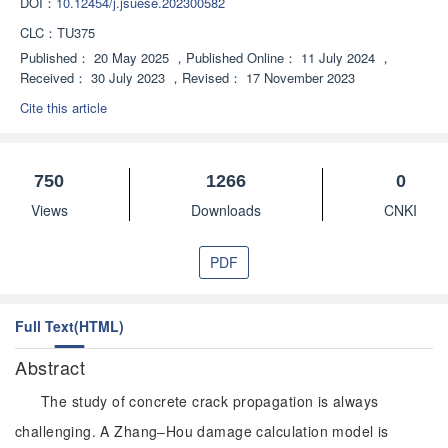
DOI：
10.12454/j.jsuese.202300582
CLC：
TU375
Published：
20 May 2025
，
Published Online：
11 July 2024
，
Received：
30 July 2023
，
Revised：
17 November 2023
Cite this article
750
1266
0
Views
Downloads
CNKI
PDF
Full Text(HTML)
Abstract
The study of concrete crack propagation is always
challenging. A Zhang‒Hou damage calculation model is