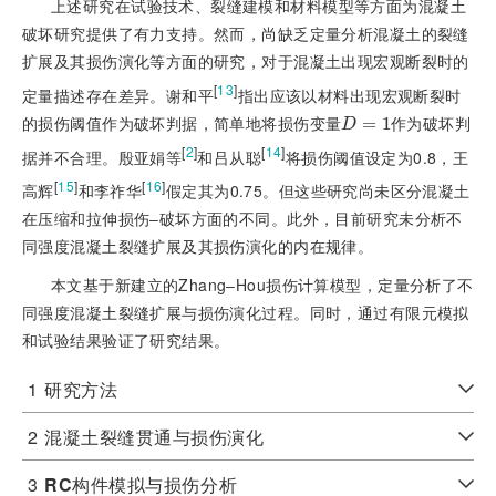
上述研究在试验技术、裂缝建模和材料模型等方面为混凝土
破坏研究提供了有力支
持。然而，尚缺乏定量分析混凝土的裂缝
扩展及其损伤演化等方面的研究，对于混凝土出现宏观断裂时的
[
13
]
定量描述存在差异。谢和平
指出应该以材料出现宏观断裂时
的损伤阈值作为破坏判据，简单地将损伤变量
作为破坏判
D
=
1
=
1
D
[
2
]
[
14
]
据并不合理。殷亚娟等
和吕从聪
将损伤阈值设定为0.8，王
[
15
]
[
16
]
高辉
和李祚华
假定其为0.75。但这些研究尚未区分混凝土
在压缩和拉伸损伤‒破坏方面的不同。此外，目前研究未分析不
同强度混凝土裂缝扩展及其损伤演化的内在规律。
本文基于新建立的Zhang‒Hou损伤计算模型，定量分析了不
同强度混凝土裂缝扩展与损伤演化过程。同时，通过有限元模拟
和试验结果验证了研究结果。
1
研究方法
2
混凝土裂缝贯通与损伤演化
3
RC
构件模拟与损伤分析