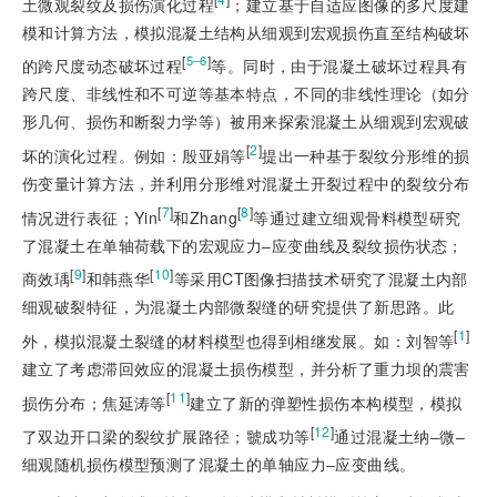
土微观裂纹及损伤演化过程
；建立基于自适应图像的多尺度建
模和计算方法，模拟混凝土结构从细观到宏观损伤直至结构破坏
[
]
5‒6
的跨尺度动态破坏过程
等。同时，由于混凝土破坏过程具有
跨尺度、非线性和不可逆等基本特点，不同的非线性理论（如分
形几何、损伤和断裂力学等）被用来探索混凝土从细观到宏观破
[
2
]
坏的演化过程。例如：殷亚娟等
提出一种基于裂纹分形维的损
伤变量计算方法，并利用分形维对混凝土开裂过程中的裂纹分布
[
7
]
[
8
]
情况进行表征；Yin
和Zhang
等通过建立细观骨料模型研究
了混凝土在单轴荷载下的宏观应力‒应变曲线及裂纹损伤状态；
[
9
]
[
10
]
商效瑀
和韩燕华
等采用CT图像扫描技术研究了混凝土内部
细观破裂特征，为混凝土内部微裂缝的研究提供了新思路。此
[
1
]
外，模拟混凝土裂缝的材料模型也得到相继发展。如：刘智等
建立了考虑滞回效应的混凝土损伤模型，并分析了重力坝的震害
[
11
]
损伤分布；焦延涛等
建立了新的弹塑性损伤本构模型，模拟
[
12
]
了双边开口梁的裂纹扩展路径；虢成功等
通过混凝土纳‒微‒
细观随机损伤模型预测了混凝土的单轴应力‒应变曲线。