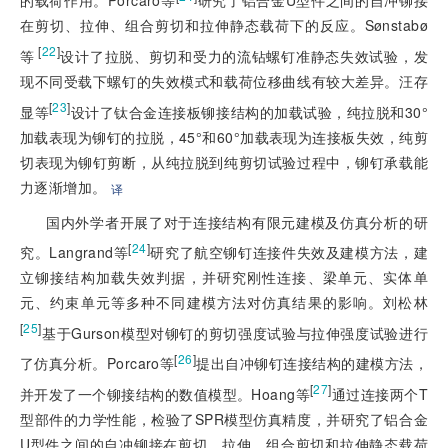
的载荷作用。Porcaro等
研究了铝合金U型件之间的自冲铆接
在剪切、拉伸、组合剪切和拉伸静态载荷下的反应。Sønstabø
 [
22
]
等
设计了拉脱、剪切和受力的流钻螺钉准静态失效试验，发
现不同受载下螺钉的失效模式和载荷位移曲线有较大差异。汪存
[
23
]
显等
设计了钛合金连接板铆接结构的加载试验，纯拉脱和30°
加载表现为铆钉的拉脱，45°和60°加载表现为连接板失效，纯剪
切表现为铆钉剪断，从纯拉脱到纯剪切试验过程中，铆钉承载能
力逐渐增加。
译
国内外学者开展了对于连接结构有限元建模及仿真分析的研
[
24
]
究。Langrand等
研究了航空铆钉连接件失效及建模方法，建
立铆接结构加载失效判据，并研究刚性连接、梁单元、实体单
元、约束单元等多种不同建模方法对仿真结果的影响。刘松林
[
25
]
基于Gurson模型对铆钉的剪切强度试验与拉伸强度试验进行
[
26
]
了仿真分析。Porcaro等
提出自冲铆钉连接结构的建模方法，
[
27
]
并开发了一个铆接结构的数值模型。Hoang等
通过连接两个T
型部件的力学性能，检验了SPR模型仿真精度，并研究了铝合金
U型件之间的自冲铆接在剪切、拉伸、组合剪切和拉伸静态载荷