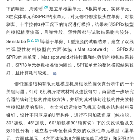
[
28
]
下的响应。周璐瑶
建立单根梁单元、8根梁单元、实体单元、
3层实体单元和SPR2约束单元，对无铆钉铆接接头在单剪、对接
剥离、十字拉伸3种工况下的情况进行模拟，结果表明SPR2模型
的模拟精度较高，且弹性段、塑性段都与试验结果吻合较好。
 [
22
,
29
]
Sønstabø
等基于单剪、L型拉脱的试验结果，建立了双线
性弹塑性材料模型的六面体簇（Mat spotweld）、SPR2和
SPR3约束单元，Mat spotweld对纯拉脱和纯剪切的模拟结果较
好，SPR3单元参数校准较为困难，SPR2单元的整体模拟结果较
好，且计算耗时较短。
译
铆钉连接结构有限元建模是机身框段坠撞仿真分析中的一个
关键问题，针对飞机机身结构材料及连接铆钉，尚需进一步研究
合适的铆钉连接构件建模方法，并研究其对铆钉连接构件失效特
性模拟精度的影响。 本文考虑运输类飞机真实机身结构材料及
铆钉，设计不同厚度的U型构件，进行不同加载角度（纯拉脱、
30°加载、45°加载、60°加载和90°纯剪切）下的失效试验及失
效特性分析；建立基于峰值载荷失效的双线性单元模型（梁单
元、六面体单元、4六面体簇和8六面体簇单元模型）和SPR2约