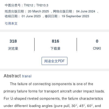
中图分类号：
TH212；TH213.3
纸质出版日期：
20 March 2025
，
网络出版日期：
04 June 2024
，
收稿日期：
01 June 2023
，
修回日期：
19 September 2023
引用本文
318
816
0
浏览量
下载量
CNKI
阅读全文PDF
Abstract
transl
The failure of connecting components is one of the
primary failure forms for transport aircraft under impact loads.
For U-shaped riveted components, the failure characteristics
under different loading angles (pure pull, 30°, 45°, 60°, and