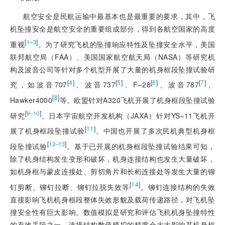
航空安全是民航运输中最基本也是最重要的要求，其中，飞
机坠撞安全是航空安全的重要组成部分，得到各航空国家的高度
[
]
1–3
重视
。为了研究飞机的坠撞响应特性及坠撞安全水平，美国
联邦航空局（FAA）、美国国家航空航天局（NASA）等研究机
构及波音公司等针对多个机型开展了大量的机身框段坠撞试验研
[
4
]
[
5
]
[
6
]
[
7
]
究，如波音707
、波音737
、F–28
、波音787
、
[
8
]
Hawker
4000
等。欧盟针对A320飞机开展了机身框段坠撞试验
[
]
9–10
研究
。日本宇宙航空开发机构（JAXA）针对YS–11飞机开
[
11
]
展了机身框段坠撞试验
。中国也开展了多次民机典型机身框
[
]
12–13
段坠撞试验
。基于已开展的机身框段坠撞试验结果可知，
除了机身结构发生变形和破坏，机身连接结构也发生大量破坏，
如机身框与蒙皮连接处、剪切角片和长桁连接处等发生大量的铆
[
14
]
钉剪断、铆钉拉断、铆钉拉脱失效等
。铆钉连接结构的失效
直接影响飞机机身框段整体失效形貌及载荷传递路径，对飞机坠
撞安全性有巨大影响。数值模拟是研究和评估飞机机身坠撞特性
的有效手段之一，连接结构数值模拟的精度会大大影响其机身框