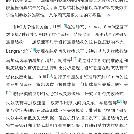
段坠撞仿真结果的精度，而连接结构模拟精度既依赖铆钉失效力
学性能参数的准确性，又依赖其建模方法的可靠性。
译
[
15
]
铆钉力学性能方面，Li等
在准静态、4 m/s、8 m/s速度下
对飞机7种连接结构做了拉伸试验，结果显示，所测试的7种铆钉
连接结构中，加载速率对于铆钉连接结构的拉伸强度影响不大。
[
16
]
Langrand等
发现在纯剪切失效模式下，铆钉动态失效载荷随
[
17
]
着加载速率的增加而增加。杨沛等
通过对7类铆钉的准静态和
动态试验的剪切强度进行对比分析发现，铆钉强度在动态载荷下
[
18
]
强化效应明显。Liu等
进行了平圆头铆钉准静态到10 m/s的拉
伸及剪切试验，得出速度与拉伸载荷、剪切载荷的关系。解江等
[
19
]
进行6类航空铆钉动态加载失效试验，研究了铆钉失效模式、
[
20
]
失效载荷与加载速度、载荷作用形式间的关系。牟浩蕾等
研
究航空沉头铆钉在动态加载下的失效模式，通过拟合得到了铆钉
失效本构参数及失效判据。但在机身坠撞工况下，连接结构失效
特性是铆钉和连接母材相互作用的结果，且铆钉受力为拉剪耦合
[
21
]