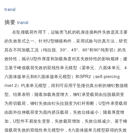
transl
摘要
transl
在坠撞载荷作用下，运输类飞机的机身连接构件失效是其主要
的失效形式之一。针对U型铆接构件，采用试验与仿真方法，研究
其在不同加载工况（纯拉脱、30°、45°、60°和90°纯剪切）的失
效特性，揭示U型件厚度和加载角度对其失效特性的影响规律；建
立基于峰值载荷失效的双线性单元模型（梁单元、六面体单元、4
六面体簇单元和8六面体簇单元模型）和SPR2（self-piercing
rivet 2）约束单元模型，得到可应用于坠撞仿真分析的铆钉数值模
型。结果表明：随着加载角度增大，铆钉承受载荷由拉脱载荷变
为剪切载荷，铆钉失效由钉头拉脱变为钉杆剪断；U型件承受载荷
由面外拉伸载荷变为面内挤压载荷，失效位移减小；随着厚度增
加，U型件不易发生变形，失效载荷增加，失效位移减少。基于峰
值载荷失效的双线性单元模型中，8六面体簇单元模型获得的失效