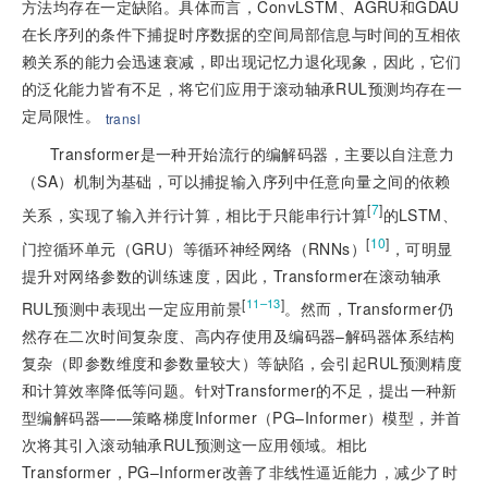
方法均存在一定缺陷。具体而言，ConvLSTM、AGRU和GDAU
在长序列的条件下捕捉时序数据的空间局部信息与时间的互相依
赖关系的能力会迅速衰减，即出现记忆力退化现象，因此，它们
的泛化能力皆有不足，将它们应用于滚动轴承RUL预测均存在一
定局限性。
transl
Transformer是一种开始流行的编解码器，主要以自注意力
（SA）机制为基础，可以捕捉输入序列中任意向量之间的依赖
[
7
]
关系，实现了输入并行计算，相比于只能串行计算
的LSTM、
[
10
]
门控循环单元（GRU）等循环神经网络（RNNs）
，可明显
提升对网络参数的训练速度，因此，Transformer在滚动轴承
[
]
11–13
RUL预测中表现出一定应用前景
。然而，Transformer仍
然存在二次时间复杂度、高内存使用及编码器–解码器体系结构
复杂（即参数维度和参数量较大）等缺陷，会引起RUL预测精度
和计算效率降低等问题。针对Transformer的不足，提出一种新
型编解码器——策略梯度Informer（PG–Informer）模型，并首
次将其引入滚动轴承RUL预测这一应用领域。相比
Transformer，PG–Informer改善了非线性逼近能力，减少了时