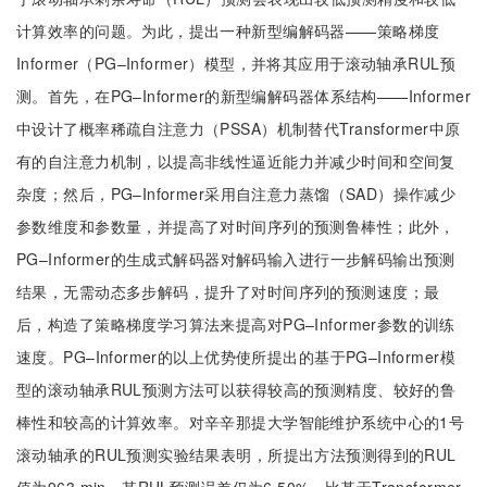
计算效率的问题。为此，提出一种新型编解码器——策略梯度
Informer（PG–Informer）模型，并将其应用于滚动轴承RUL预
测。首先，在PG–Informer的新型编解码器体系结构——Informer
中设计了概率稀疏自注意力（PSSA）机制替代Transformer中原
有的自注意力机制，以提高非线性逼近能力并减少时间和空间复
杂度；然后，PG–Informer采用自注意力蒸馏（SAD）操作减少
参数维度和参数量，并提高了对时间序列的预测鲁棒性；此外，
PG–Informer的生成式解码器对解码输入进行一步解码输出预测
结果，无需动态多步解码，提升了对时间序列的预测速度；最
后，构造了策略梯度学习算法来提高对PG–Informer参数的训练
速度。PG–Informer的以上优势使所提出的基于PG–Informer模
型的滚动轴承RUL预测方法可以获得较高的预测精度、较好的鲁
棒性和较高的计算效率。对辛辛那提大学智能维护系统中心的1号
滚动轴承的RUL预测实验结果表明，所提出方法预测得到的RUL