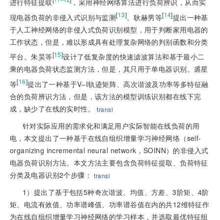
进行特征提取
，采用神经网络算法进行负荷辨识，从而实
[
13
]
[
14
]
现电器负荷的非侵入式识别与监测
。耿赫男等
提出一种基
于人工神经网络的非侵入式负荷识别模型，用于判断家用电器的
工作状态，但是，难以形成具有处理复杂网络的判别函数和分类
[
15
]
平台。朱昊等
设计了低复杂度的快速滤波算法和基于最小二
乘的电器负荷状态监测方法，但是，其只用于单电器识别。裘星
[
16
]
等
提出了一种基于V–I轨迹矩阵、高次谐波及功率等多特征融
合的负荷辨识方法，但是，该方法的模型训练识别都在线下完
成，缺少了在线的实时性。
transl
针对实际应用的需求化和满足用户实际智能在线负荷的用
电，本文提出了一种基于在线自组织增量学习神经网络（self-
organizing incremental neural network，SOINN）的非侵入式
电器负荷识别方法。本文方法主要包含负荷特征提取、负荷特征
分类及电器识别2个步骤：
transl
1）提出了基于包括5种奇次谐波、均值、方差、3阶矩、4阶
矩、电流有效值、功率谱峰值、功率谱谷值在内的共12维特征作
为在线自组织增量学习神经网络的学习样本，并选取最优特征组