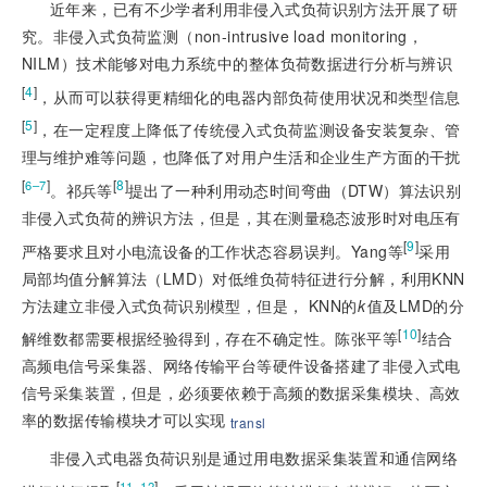
近年来，已有不少学者利用非侵入式负荷识别方法开展了研
究。非侵入式负荷监测（non-intrusive load monitoring，
NILM）技术能够对电力系统中的整体负荷数据进行分析与辨识
[
4
]
，从而可以获得更精细化的电器内部负荷使用状况和类型信息
[
5
]
，在一定程度上降低了传统侵入式负荷监测设备安装复杂、管
理与维护难等问题，也降低了对用户生活和企业生产方面的干扰
[
]
[
8
]
6–7
。祁兵等
提出了一种利用动态时间弯曲（DTW）算法识别
非侵入式负荷的辨识方法，但是，其在测量稳态波形时对电压有
[
9
]
严格要求且对小电流设备的工作状态容易误判。Yang等
采用
局部均值分解算法（LMD）对低维负荷特征进行分解，利用KNN
方法建立非侵入式负荷识别模型，但是， KNN的
k
值及LMD的分
[
10
]
解维数都需要根据经验得到，存在不确定性。陈张平等
结合
高频电信号采集器、网络传输平台等硬件设备搭建了非侵入式电
信号采集装置，但是，必须要依赖于高频的数据采集模块、高效
率的数据传输模块才可以实现
transl
非侵入式电器负荷识别是通过用电数据采集装置和通信网络
[
]
11–12