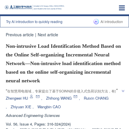
Try Al introduction to quickly reading
Al introduction
Previous article
|
Next article
Non-intrusive Load Identification Method Based on
the Online Self-organizing Incremental Neural
Network—Non-intrusive load identification method
based on the online self-organizing incremental
neural network
”
“
在智慧用电领域，专家提出了基于SOINN的非侵入式负荷识别方法，有效识
”
别单电器与多电器，具有实际应用可行性。
Zhengwei HU
,
Zhihong WANG
,
Ruixin CHANG
,
Zhiyuan XIE
,
Wangbin CAO
Advanced Engineering Sciences
Vol. 56, Issue 4, Pages: 316-324(2024)